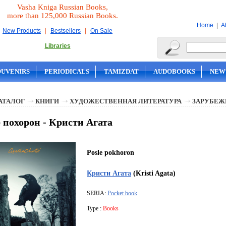
Vasha Kniga Russian Books,
more than 125,000 Russian Books.
|
Home
A
|
|
New Products
Bestsellers
On Sale
Libraries
OUVENIRS
PERIODICALS
TAMIZDAT
AUDOBOOKS
NEW
АТАЛОГ
КНИГИ
ХУДОЖЕСТВЕННАЯ ЛИТЕРАТУРА
ЗАРУБЕЖ
 похорон - Кристи Агата
Posle pokhoron
Кристи Агата
(Kristi Agata)
SERIA:
Pocket book
Type :
Books