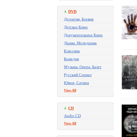
DVD
Детектив, Боевик
Детское Кино
Документальное Кино
Драма. Мелодрама
Классика
Комедия
Музыка. Опера. Балет
Русский Сериал
Юмор, Сатира
View All
CD
Audio CD
View All