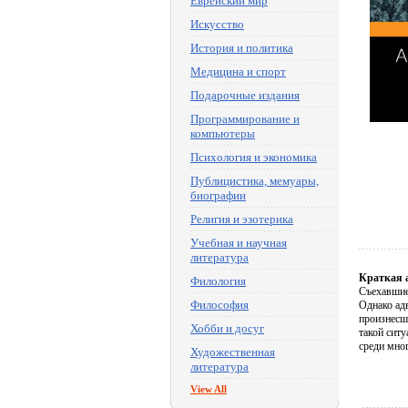
Еврейский мир
Искусство
История и политика
Медицина и спорт
Подарочные издания
Программирование и
компьютеры
Психология и экономика
Публицистика, мемуары,
биографии
Религия и эзотерика
Учебная и научная
литература
Краткая 
Филология
Съехавшие
Философия
Однако ад
произнесш
Хобби и досуг
такой сит
среди мног
Художественная
литература
View All