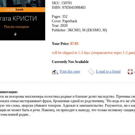
SKU: 150701
ISBN: 9785041098483
Pages: 352
Cover: Paperback
Year: 2020
Publisher: ЭКСМО, М (EKSMO, M)
Your Price:
$7.95
will be shipped in 1-3 days (отправляется через 1-3 дня)
Currently Not Available
Print this page
E-mail to a friend
аннотация:
ся на похороны миллионера-холостяка родные и близкие делят наследство. Причины см
воката семьи настораживает фраза, брошенная одной из родственниц: "Но ведь его же у
ую эти слова, зверски убивают топором. Адвокат в замешательстве. Разумеется, ни о к
уации не может быть и речи. Наконец, он приходит к выводу, что только великому сыщ
очисленной родни...