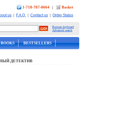
1-718-787-0664
|
Basket
|
|
|
bout us
F.A.Q.
Contact us
Order Status
Russian keyboard
Advanced search
 BOOKS
BESTSELLERS
НЫЙ ДЕТЕКТИВ