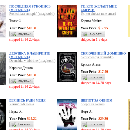
ПОСЛЕДНЯЯ РУКОПИСЬ
ТЕ, КТО ЖЕЛАЕТ МНЕ
(МЯГК/ОБЛ.)
СМЕРТИ
Posledniaia rukopis' (miagk/obl.)
Te, kto zhelaet mne smerti
Тилье Ф.
Корита Майкл
Your Price:
$16.31
Your Price:
$17.95
shipped in 14-20 days
shipped in 1-3 days
ДЕВУШКА В ЛАБИРИНТЕ
СКРЮЧЕННЫЙ ДОМИШКО
(МЯГК/ОБЛ.)
Skriuchennyi domishko
Devushka v labirinte (miagk/obl.)
Кристи Агата
Карризи Донато
Your Price:
$17.40
Your Price:
$16.31
shipped in 14-20 days
shipped in 14-20 days
ВЕРНИСЬ РАДИ МЕНЯ
ШЕПОТ ЗА ОКНОМ
Vernis' radi menia
Shepot za oknom
Перкс Х.
Норт А.
Your Price:
$24.22
Your Price:
$29.30