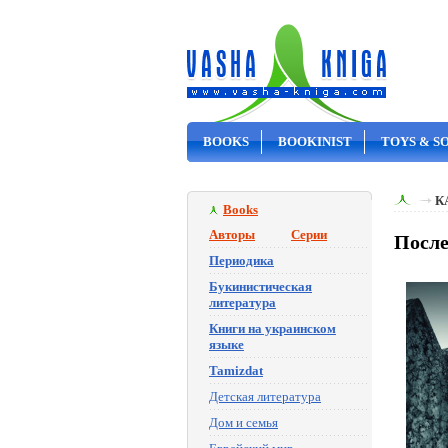
BOOKS
BOOKINIST
TOYS & S
ON SALE
К
Books
Авторы
Серии
После
Периодика
Букинистическая
литература
Книги на украинском
языке
Tamizdat
Детская литература
Дом и семья