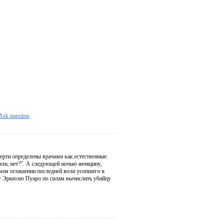
Ask question
ерти определены врачами как естественные.
били, нет?". А следующей ночью женщину,
аком оглашении последней воли усопшего в
ику Эркюлю Пуаро по силам вычислить убийцу