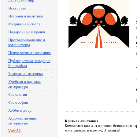
Еврейский мир
Искусство
История и политика
Медицина и спорт
Подарочные издания
Программирование и
компьютеры
Психология и экономика
Публицистика, мемуары,
биографии
Религия и эзотерика
Учебная и научная
литература
Филология
Философия
Хобби и досуг
Художественная
Краткая аннотация:
литература
Компактная книга из прочного безопасного к
мультфильма, и конечно, 3 песенки!
View All