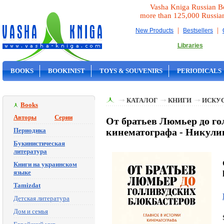
Vasha Kniga Russian B
more than 125,000 Russia
|
|
New Products
Bestsellers
Libraries
BOOKS
BOOKINIST
TOYS & SOUVENIRS
PERIODICALS
ON SALE
КАТАЛОГ
КНИГИ
ИСКУ
Books
Авторы
Серии
От братьев Люмьер до го
Периодика
кинематографа - Никули
Букинистическая
литература
Книги на украинском
языке
Tamizdat
Детская литература
Дом и семья