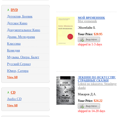
DVD
Детектив, Боевик
МОЙ ВРЕМЕННИК
Moi vremennik
Детское Кино
Эйхенбайм Б.
Документальное Кино
Your Price:
$20.95
Драма. Мелодрама
Классика
shipped in 1-3 days
Комедия
Музыка. Опера. Балет
Русский Сериал
Юмор, Сатира
View All
ЛЕКЦИИ ПО ИСКУССТВУ.
СТРАШНЫЕ СКАЗКИ
Lektsii po iskusstvu. Strashnye
skazki
CD
Макаров Д.А.
Audio CD
Your Price:
$24.22
View All
shipped in 14-20 days