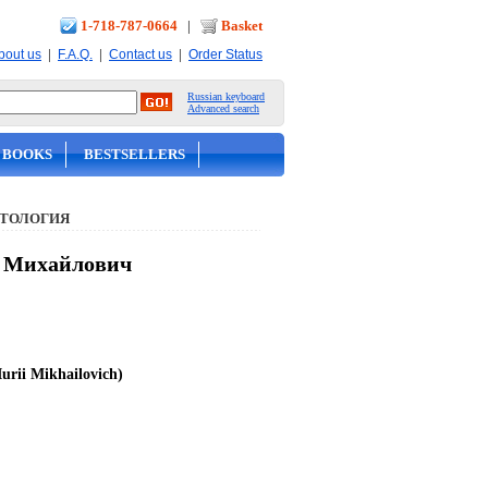
1-718-787-0664
|
Basket
|
|
|
bout us
F.A.Q.
Contact us
Order Status
Russian keyboard
Advanced search
 BOOKS
BESTSELLERS
ИТОЛОГИЯ
й Михайлович
urii Mikhailovich)