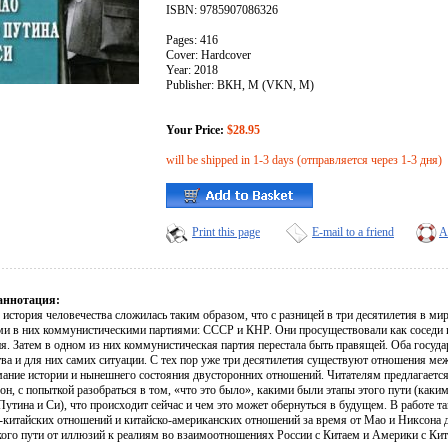
ISBN: 9785907086326
Pages: 416
Cover: Hardcover
Year: 2018
Publisher: ВКН, М (VKN, M)
Your Price:
$28.95
will be shipped in 1-3 days (отправляется через 1-3 дня)
Print this page
E-mail to a friend
A
аннотация:
история человечества сложилась таким образом, что с разницей в три десятилетия в ми
и в них коммунистическими партиями: СССР и КНР. Они просуществовали как соседи 
я. Затем в одном из них коммунистическая партия перестала быть правящей. Оба госуда
ва и для них самих ситуации. С тех пор уже три десятилетия существуют отношения меж
мание истории и нынешнего состояния двусторонних отношений. Читателям предлагаетс
он, с попыткой разобраться в том, «что это было», какими были этапы этого пути (каки
утина и Си), что происходит сейчас и чем это может обернуться в будущем. В работе т
-китайских отношений и китайско-американских отношений за время от Мао и Никсона д
кого пути от иллюзий к реалиям во взаимоотношениях России с Китаем и Америки с Кит