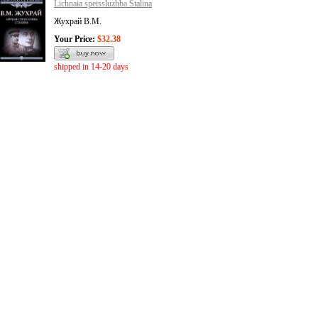
Lichnaia spetssluzhba Stalina
Жухрай В.М.
Your Price:
$32.38
shipped in 14-20 days