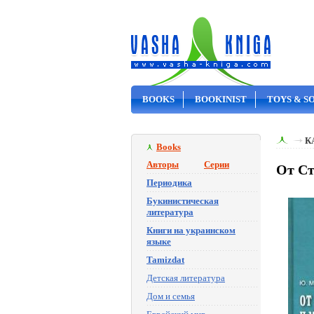
BOOKS
BOOKINIST
TOYS & S
ON SALE
К
Books
Авторы
Серии
От Ст
Периодика
Букинистическая
литература
Книги на украинском
языке
Tamizdat
Детская литература
Дом и семья