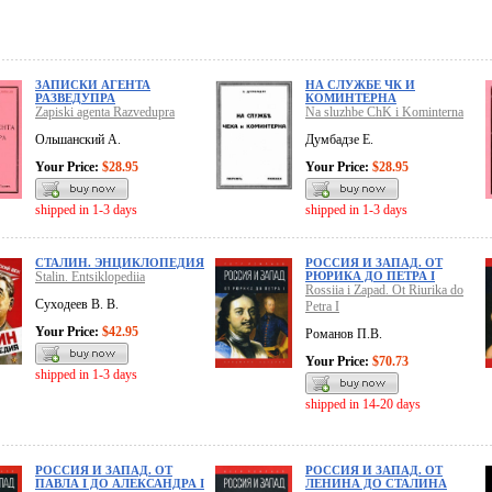
ЗАПИСКИ АГЕНТА
НА СЛУЖБЕ ЧК И
РАЗВЕДУПРА
КОМИНТЕРНА
Zapiski agenta Razvedupra
Na sluzhbe ChK i Kominterna
Ольшанский А.
Думбадзе Е.
Your Price:
$28.95
Your Price:
$28.95
shipped in 1-3 days
shipped in 1-3 days
СТАЛИН. ЭНЦИКЛОПЕДИЯ
РОССИЯ И ЗАПАД. ОТ
Stalin. Entsiklopediia
РЮРИКА ДО ПЕТРА I
Rossiia i Zapad. Ot Riurika do
Суходеев В. В.
Petra I
Your Price:
$42.95
Романов П.В.
Your Price:
$70.73
shipped in 1-3 days
shipped in 14-20 days
РОССИЯ И ЗАПАД. ОТ
РОССИЯ И ЗАПАД. ОТ
ПАВЛА I ДО АЛЕКСАНДРА I
ЛЕНИНА ДО СТАЛИНА