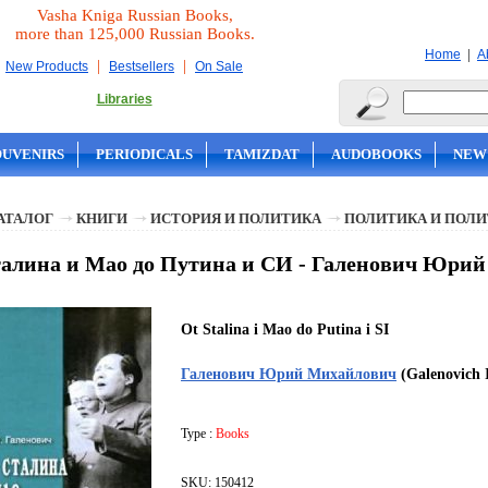
Vasha Kniga Russian Books,
more than 125,000 Russian Books.
|
Home
A
|
|
New Products
Bestsellers
On Sale
Libraries
OUVENIRS
PERIODICALS
TAMIZDAT
AUDOBOOKS
NEW
АТАЛОГ
КНИГИ
ИСТОРИЯ И ПОЛИТИКА
ПОЛИТИКА И ПОЛ
алина и Мао до Путина и СИ - Галенович Юри
Ot Stalina i Mao do Putina i SI
Галенович Юрий Михайлович
(Galenovich I
Type :
Books
SKU: 150412