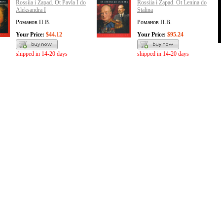
Rossiia i Zapad. Ot Pavla I do
Rossiia i Zapad. Ot Lenina do
Aleksandra I
Stalina
Романов П.В.
Романов П.В.
Your Price:
$44.12
Your Price:
$95.24
shipped in 14-20 days
shipped in 14-20 days