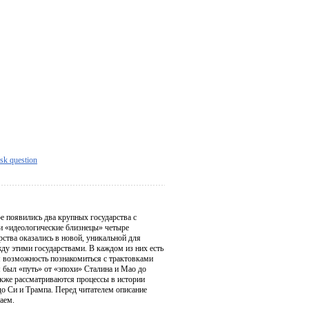
sk question
ре появились два крупных государства с
и «идеологические близнецы» четыре
рства оказались в новой, уникальной для
ду этими государствами. В каждом из них есть
я возможность познакомиться с трактовками
м был «путь» от «эпохи» Сталина и Мао до
акже рассматриваются процессы в истории
о Си и Трампа. Перед читателем описание
аем.