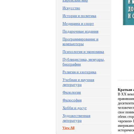
Еврейский мир
Искусство
История и политика
Медицина и спорт
Подарочные издания
Программирование и
компьютеры
Психология и экономика
Публицистика, мемуары,
биографии
Религия и эзотерика
Учебная и научная
литература
Краткая 
Филология
В XX веке 
правившим
Философия
десятилети
Хобби и досуг
человечест
свое пони
Художественная
обеих стор
литература
«времен» П
американо
View All
историчес