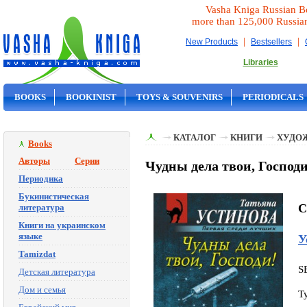
Vasha Kniga Russian B
more than 125,000 Russia
|
|
New Products
Bestsellers
Libraries
BOOKS
BOOKINIST
TOYS & SOUVENIRS
PERIODICALS
ON SALE
КАТАЛОГ
КНИГИ
ХУДО
Books
Авторы
Серии
Чудны дела твои, Господи
Периодика
Букинистическая
C
литература
Книги на украинском
языке
У
Tamizdat
S
Детская литература
Дом и семья
T