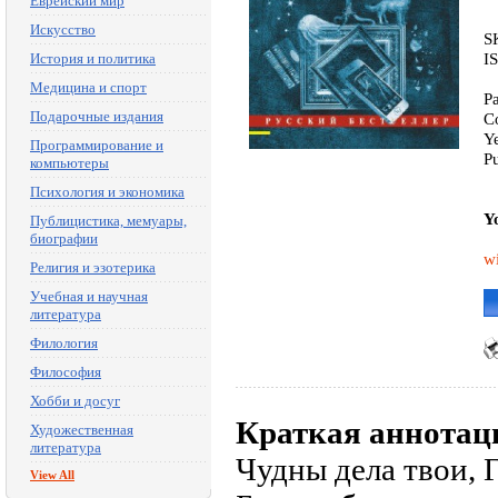
Еврейский мир
Искусство
S
I
История и политика
Медицина и спорт
P
Подарочные издания
C
Y
Программирование и
P
компьютеры
Психология и экономика
Y
Публицистика, мемуары,
биографии
wi
Религия и эзотерика
Учебная и научная
литература
Филология
Философия
Хобби и досуг
Краткая аннотац
Художественная
литература
Чудны дела твои, 
View All