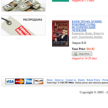
shipped in 1-3 days
КАТАСТРОФА. БУНИН.
РОКОВЫЕ ГОДЫ:
ИСТОРИЧЕСКИЙ
ДЕТЕКТИВ
Katastrofa. Bunin. Rokovye
gody: Istoricheskii detektiv
Лавров В.В
Your Price:
$41.82
shipped in 14-20 days
Home
About us
Contact us
Basket
Return Policy
Priva
Need help?
1-718-787-0664
. Online prices and selection genera
Copyright © 2001 - 2