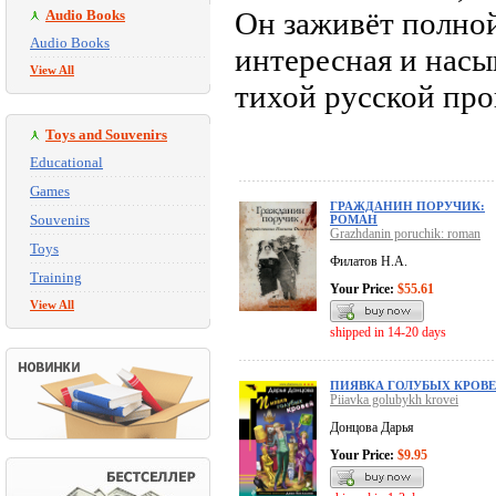
Он заживёт полной
Audio Books
Audio Books
интересная и насы
View All
тихой русской про
Toys and Souvenirs
Educational
Games
ГРАЖДАНИН ПОРУЧИК:
Souvenirs
РОМАН
Grazhdanin poruchik: roman
Toys
Филатов Н.А.
Training
Your Price:
$55.61
View All
shipped in 14-20 days
ПИЯВКА ГОЛУБЫХ КРОВ
Piiavka golubykh krovei
Донцова Дарья
Your Price:
$9.95