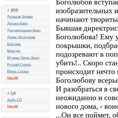
Боголюбов вступае
изобразительных и
DVD
Детектив, Боевик
начинают творитьс
Детское Кино
Бывшая директриса
Документальное Кино
Боголюбова! Ему 
Драма. Мелодрама
покрышки, подбра
Классика
Комедия
подозревают в поп
Музыка. Опера. Балет
убить!.. Скоро ста
Русский Сериал
происходит нечто 
Юмор, Сатира
Боголюбову всерье
View All
И разобраться в с
CD
неожиданно и совс
Audio CD
нового дома, - вои
View All
...Он все поймет,