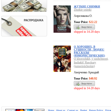
ЖУТКИЕ СНИМКИ
Zhutkie snimki
Апреликова О.
Your Price:
$22.22
shipped in 14-20 days
О ХОРОШИХ, В
СУЩНОСТИ, ЛЮДЯХ!
РАССКАЗЫ
(ЮМОРИСТИЧЕСКИЕ)
O khoroshikh, v sushchnosti,
liudiakh! Rasskazy
(iumoristicheskie)
Аверченко Аркадий
Your Price:
$40.92
shipped in 14-20 days
Home
About us
Contact us
Basket
Return Policy
Priva