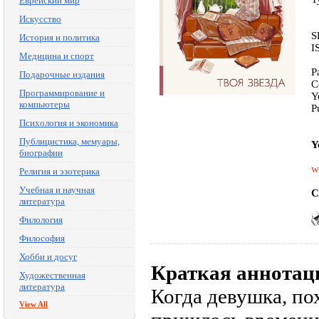
Еврейский мир
Искусство
S
История и политика
I
Медицина и спорт
P
Подарочные издания
C
Программирование и
Y
компьютеры
P
Психология и экономика
Публицистика, мемуары,
Y
биографии
w
Религия и эзотерика
Учебная и научная
C
литература
Филология
Философия
Хобби и досуг
Краткая аннотац
Художественная
литература
Когда девушка, по
View All