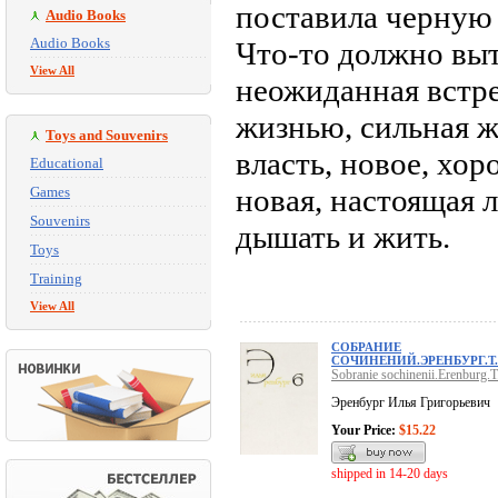
поставила черную 
Audio Books
Audio Books
Что-то должно выт
View All
неожиданная встре
жизнью, сильная ж
Toys and Souvenirs
власть, новое, хор
Educational
новая, настоящая 
Games
Souvenirs
дышать и жить.
Toys
Training
View All
СОБРАНИЕ
СОЧИНЕНИЙ.ЭРЕНБУРГ.Т.
Sobranie sochinenii.Erenburg.T
Эренбург Илья Григорьевич
Your Price:
$15.22
shipped in 14-20 days