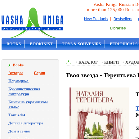
Vasha Kniga Russian B
more than 125,000 Russia
|
|
New Products
Bestsellers
Libraries
BOOKS
BOOKINIST
TOYS & SOUVENIRS
PERIODICALS
ON SALE
КАТАЛОГ
КНИГИ
ХУДО
Books
Авторы
Серии
Твоя звезда - Терентьев
Периодика
Букинистическая
T
литература
Книги на украинском
языке
Т
M
Tamizdat
Детская литература
S
Дом и семья
T