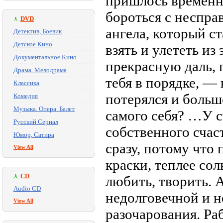
пришлось временно
бороться с неспра
DVD
ангела, который с
Детектив, Боевик
Детское Кино
взять и улететь из
Документальное Кино
прекрасную даль, п
Драма. Мелодрама
тебя в порядке, — 
Классика
потерялся и больш
Комедия
Музыка. Опера. Балет
самого себя? …У с
Русский Сериал
собственного счас
Юмор, Сатира
сразу, потому что 
View All
краски, теплее сол
CD
любить, творить. А
Audio CD
недолговечной и н
View All
разочарования. Ра