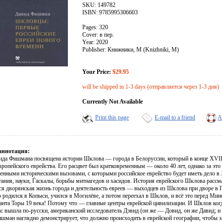
SKU: 149782
ISBN: 9785995306603
Pages: 320
Cover: в пер.
Year: 2020
Publisher: Книжники, М (Knizhniki, M)
Your Price:
$29.95
will be shipped in 1-3 days (отправляется через 1-3 дня)
Currently Not Available
Print this page
E-mail to a friend
A
аннотация:
ида Фишмана посвящена истории Шклова — города в Белоруссии, который в конце XVIII
вропейского еврейства. Его расцвет был кратковременным — около 40 лет, однако за эт
енными историческими вызовами, с которыми российское еврейство будет иметь дело в
ания, науки, Ѓаскалы, борьбы митнагедов и хасидов. История еврейского Шклова рассма
я дворянская жизнь города и деятельность евреев — выходцев из Шклова при дворе в Пе
 родился в Копыси, учился в Могилёве, а потом переехал в Шклов, и всё это перед Мин
анта Торы 19 века! Потому что — главные центры еврейской цивилизации. И Шклов когда
ас вышла по-русски, американский исследователь Дэвид (он же — Довид, он же Давид; и
ишман наглядно демонстрирует, что должно происходить в еврейской географии, чтобы з