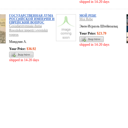
shipped in 14-20 days
ГОСУДАРСТВЕННАЯ ДУМА
МОЙ РЕБЕ
РОССИЙСКОЙ ИМПЕРИИ И
Moi Rebe
ЕВРЕЙСКИЙ ВОПРОС
Gosudarstvennaia duma
Эвен-Исраэль Штейнзальц
Rossiiskoi imperii i evreiskii
Your Price:
$23.79
vopros
Миндлин А.
shipped in 14-20 days
Your Price:
$36.92
shipped in 14-20 days