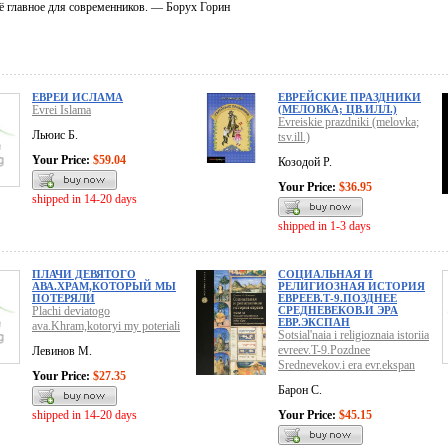
ё главное для современников. — Борух Горин
ЕВРЕИ ИСЛАМА
ЕВРЕЙСКИЕ ПРАЗДНИКИ
Evrei Islama
(МЕЛОВКА; ЦВ.ИЛЛ.)
Evreiskie prazdniki (melovka;
Льюис Б.
tsv.ill.)
Your Price:
$59.04
Козодой Р.
Your Price:
$36.95
shipped in 14-20 days
shipped in 1-3 days
ПЛАЧИ ДЕВЯТОГО
СОЦИАЛЬНАЯ И
АВА.ХРАМ,КОТОРЫЙ МЫ
РЕЛИГИОЗНАЯ ИСТОРИЯ
ПОТЕРЯЛИ
ЕВРЕЕВ.Т-9.ПОЗДНЕЕ
Plachi deviatogo
СРЕДНЕВЕКОВ.И ЭРА
ЕВР.ЭКСПАН
ava.Khram,kotoryi my poteriali
Sotsial'naia i religioznaia istoriia
evreev.T-9.Pozdnee
Левинов М.
Srednevekov.i era evr.ekspan
Your Price:
$27.35
Барон С.
shipped in 14-20 days
Your Price:
$45.15