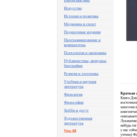
Еврейский мир
Искусство
История и политика
Медицина и спорт
Подарочные издания
Программирование и
компьютеры
Психология и экономика
Публицистика, мемуары,
биографии
Религия и эзотерика
Учебная и научная
литература
Краткая 
Филология
Книга Дэв
Философия
восточное
многочисл
Хобби и досуг
книгопечат
описываетс
Художественная
Лукашенко
литература
нибудь гиг
у нас сейч
View All
учтено) Ф