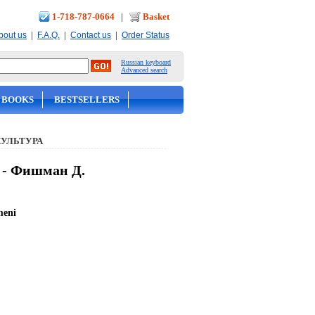
1-718-787-0664
|
Basket
|
|
|
bout us
F.A.Q.
Contact us
Order Status
Russian keyboard
Advanced search
 BOOKS
BESTSELLERS
КУЛЬТУРА
 - Фишман Д.
meni