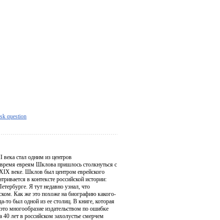
sk question
 века стал одним из центров
о время евреям Шклова пришлось столкнуться с
 XIX веке. Шклов был центром еврейского
тривается в контексте российской истории:
тербурге. Я тут недавно узнал, что
ском. Как же это похоже на биографию какого-
-то был одной из ее столиц. В книге, которая
 это многообразие издательством по ошибке
а 40 лет в российском захолустье смерчем