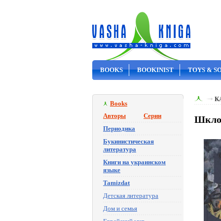
BOOKS
BOOKINIST
TOYS & S
ON SALE
К
Books
Авторы
Серии
Шклов
Периодика
Букинистическая
литература
Книги на украинском
языке
Tamizdat
Детская литература
Дом и семья