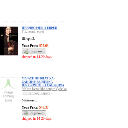
ПРИДВОРНЫЙ ЕВРЕЙ
Pridvornyi evrei
Штерн З.
Your Price:
$57.63
shipped in 14-20 days
МА'АСЕ ЛИВНАТ ХА-
САППИР ВЫДЕЛКА
ПРОЗРАЧНОГО САПФИРА)
Ma'ase livnat kha-sappir Vydelka
prozrachnogo sapfira)
Маймон С.
Your Price:
$48.37
shipped in 14-20 days