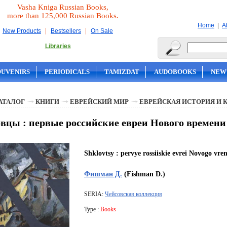
Vasha Kniga Russian Books,
more than 125,000 Russian Books.
|
Home
A
|
|
New Products
Bestsellers
On Sale
Libraries
OUVENIRS
PERIODICALS
TAMIZDAT
AUDOBOOKS
NEW
АТАЛОГ
КНИГИ
ЕВРЕЙСКИЙ МИР
ЕВРЕЙСКАЯ ИСТОРИЯ И 
цы : первые российские евреи Нового времени
Shklovtsy : pervye rossiiskie evrei Novogo vre
Фишман Д.
(Fishman D.)
SERIA:
Чейсовская коллекция
Type :
Books