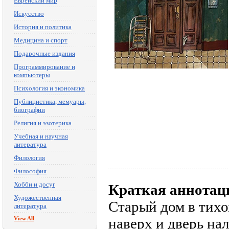
Еврейский мир
Искусство
История и политика
Медицина и спорт
Подарочные издания
Программирование и
компьютеры
Психология и экономика
Публицистика, мемуары,
биографии
Религия и эзотерика
Учебная и научная
литература
Филология
Философия
Хобби и досуг
Краткая аннотац
Художественная
Старый дом в тихо
литература
View All
наверх и дверь на