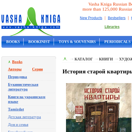
Vasha Kniga Russian B
more than 125,000 Russia
|
|
New Products
Bestsellers
Libraries
BOOKS
BOOKINIST
TOYS & SOUVENIRS
PERIODICALS
ON SALE
КАТАЛОГ
КНИГИ
ХУДО
Books
Авторы
Серии
История старой квартир
Периодика
Букинистическая
литература
Книги на украинском
языке
Tamizdat
Детская литература
Дом и семья