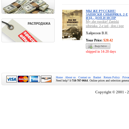
МЫ ЖЕ РУССКИЕ!
ЗАПИСКИ СИБИРЯКА. 2-Е
ИЗД., ДОП.И ИСПР
My zhe russkie! Zapiski
sibiriaka. 2-e izd., dop.i ispr
Хайрюзов В.Н.
Your Price:
$20.42
shipped in 14-20 days
Home
About us
Contact us
Basket
Return Policy
Priva
Need help?
1-718-787-0664
. Online prices and selection genera
Copyright © 2001 - 2