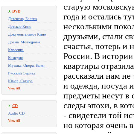
старую московску
DVD
года и остались ту
Детектив, Боевик
несколькими поко
Детское Кино
друзьями, стали св
Документальное Кино
Драма. Мелодрама
счастья, потерь и
Классика
России. В истории
Комедия
квартиры отразила
Музыка. Опера. Балет
Русский Сериал
рассказали нам не 
Юмор, Сатира
и одежда, посуда 
View All
предметы несут в 
следы эпохи, в ко
CD
- свидетели той и
Audio CD
View All
но которая очень 