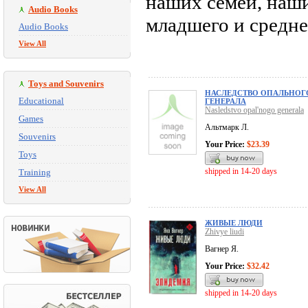
наших семей, наши
Audio Books
младшего и средне
Audio Books
View All
Toys and Souvenirs
НАСЛЕДСТВО ОПАЛЬНОГ
Educational
ГЕНЕРАЛА
Nasledstvo opal'nogo generala
Games
Альтмарк Л.
Souvenirs
Your Price:
$23.39
Toys
shipped in 14-20 days
Training
View All
ЖИВЫЕ ЛЮДИ
Zhivye liudi
Вагнер Я.
Your Price:
$32.42
shipped in 14-20 days