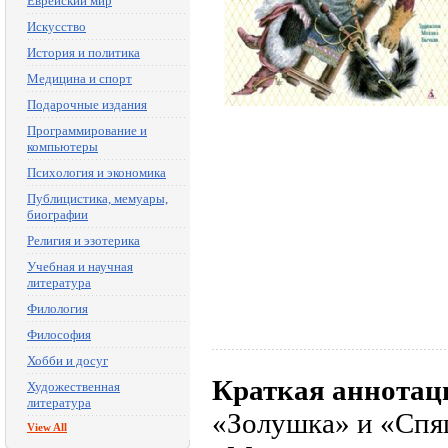
Еврейский мир
Искусство
История и политика
Медицина и спорт
Подарочные издания
Программирование и
компьютеры
Психология и экономика
Публицистика, мемуары,
биографии
Религия и эзотерика
Учебная и научная
литература
Филология
Философия
Хобби и досуг
Краткая аннотац
Художественная
литература
«Золушка» и «Спящ
View All