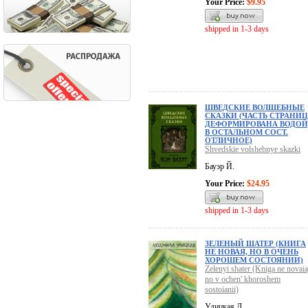
Your Price:
$9.95
shipped in 1-3 days
ШВЕДСКИЕ ВОЛШЕБНЫЕ
СКАЗКИ (ЧАСТЬ СТРАНИЦ
ДЕФОРМИРОВАНА ВОДОЙ
В ОСТАЛЬНОМ СОСТ.
ОТЛИЧНОЕ)
Shvedskie volshebnye skazki
Бауэр Й.
Your Price:
$24.95
shipped in 1-3 days
ЗЕЛЕНЫЙ ШАТЕР (КНИГА
НЕ НОВАЯ, НО В ОЧЕНЬ
ХОРОШЕМ СОСТОЯНИИ)
Zelenyi shater (Kniga ne novaia
no v ochen' khoroshem
sostoianii)
Улицкая Л.