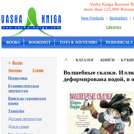
Vasha Kniga Russian B
more than 125,000 Russia
|
|
New Products
Bestsellers
Libraries
BOOKS
BOOKINIST
TOYS & SOUVENIRS
PERIODICALS
ON SALE
КАТАЛОГ
КНИГИ
БУКИ
Books
Авторы
Серии
Волшебные сказки. Иллю
Периодика
деформирована водой, в 
Букинистическая
литература
Книги на украинском
языке
Tamizdat
Детская литература
Дом и семья