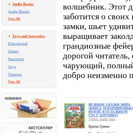
Audio Books
волшебник. Этот 
Audio Books
заботится о своих
View All
замки, шьет удиви
выращивает заколд
Toys and Souvenirs
грандиозные фейер
Educational
Games
дорогой читатель,
Souvenirs
чарующий, полный 
Toys
добро неизменно п
Training
View All
ВЕЛИКИЕ СКАЗКИ МИРА
(КНИГА ДЕФОРМИРОВАН
ВОДОЙ, В ОСТАЛЬНОМ
СОСТ. ХОРОШЕЕ)
Velikie skazki mira
Братья Гримм