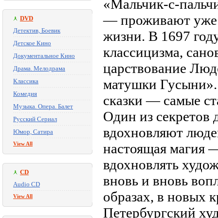
«Мальчик-с-пальчи
— проживают уже 
DVD
Детектив, Боевик
жизни. В 1697 год
Детское Кино
классицизма, сано
Документальное Кино
царствование Люд
Драма. Мелодрама
матушки Гусыни». 
Классика
Комедия
сказки — самые ст
Музыка. Опера. Балет
Один из секретов 
Русский Сериал
вдохновляют людей
Юмор, Сатира
View All
настоящая магия 
вдохновлять худож
CD
вновь и вновь воп
Audio CD
образах, в новых 
View All
Петербургский ху