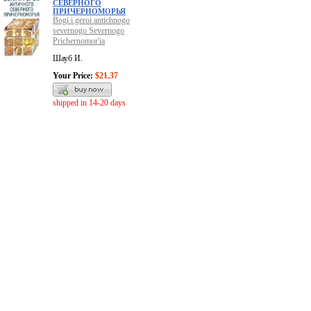
СЕВЕРНОГО
ПРИЧЕРНОМОРЬЯ
Bogi i geroi antichnogo
severnogo Severnogo
Prichernomor'ia
Шауб И.
Your Price:
$21.37
shipped in 14-20 days