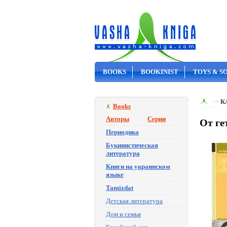
BOOKS
BOOKINIST
TOYS & S
ON SALE
К
Books
Авторы
Серии
От ге
Периодика
Букинистическая
литература
Книги на украинском
языке
Tamizdat
Детская литература
Дом и семья