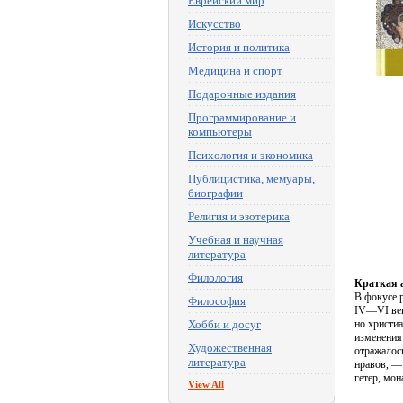
Еврейский мир
Искусство
История и политика
Медицина и спорт
Подарочные издания
Программирование и
компьютеры
Психология и экономика
Публицистика, мемуары,
биографии
Религия и эзотерика
Учебная и научная
литература
Филология
Краткая 
В фокусе 
Философия
IV—VI веко
Хобби и досуг
но христи
изменения 
Художественная
отражалос
литература
нравов, —
гетер, мон
View All