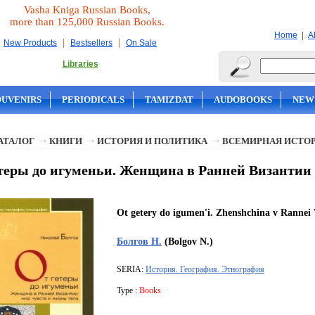
Vasha Kniga Russian Books,
more than 125,000 Russian Books.
|
Home
A
|
|
New Products
Bestsellers
On Sale
Libraries
OUVENIRS
PERIODICALS
TAMIZDAT
AUDOBOOKS
NEW
АТАЛОГ
КНИГИ
ИСТОРИЯ И ПОЛИТИКА
ВСЕМИРНАЯ ИСТО
теры до игуменьи. Женщина в Ранней Византии 
Ot getery do igumen'i. Zhenshchina v Rannei 
Болгов Н.
(Bolgov N.)
SERIA:
История. География. Этнография
Type :
Books