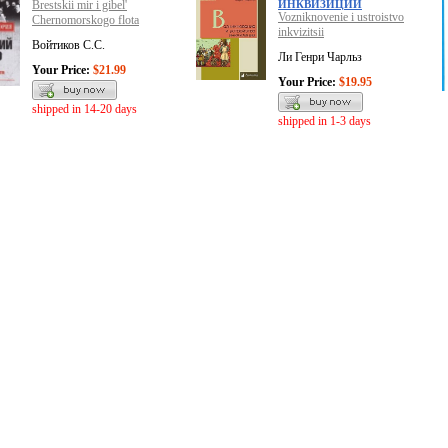
Brestskii mir i gibel'
ИНКВИЗИЦИИ
Vozniknovenie i ustroistvo
Chernomorskogo flota
inkvizitsii
Войтиков С.С.
Ли Генри Чарльз
Your Price:
$21.99
Your Price:
$19.95
shipped in 14-20 days
shipped in 1-3 days