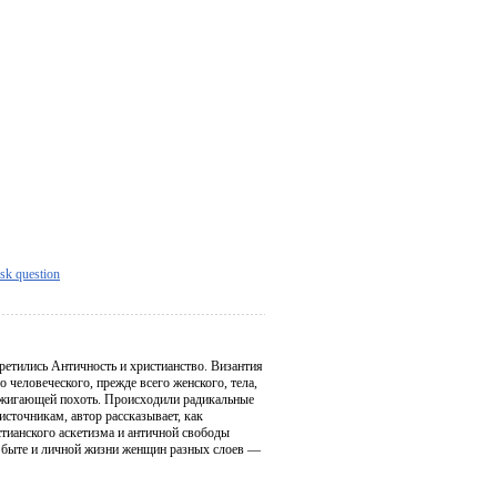
sk question
ретились Античность и христианство. Византия
 человеческого, прежде всего женского, тела,
азжигающей похоть. Происходили радикальные
источникам, автор рассказывает, как
тианского аскетизма и античной свободы
 о быте и личной жизни женщин разных слоев —