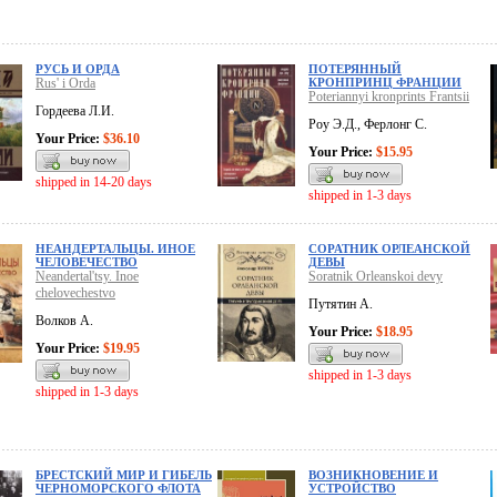
РУСЬ И ОРДА
ПОТЕРЯННЫЙ
Rus' i Orda
КРОНПРИНЦ ФРАНЦИИ
Poteriannyi kronprints Frantsii
Гордеева Л.И.
Роу Э.Д., Ферлонг С.
Your Price:
$36.10
Your Price:
$15.95
shipped in 14-20 days
shipped in 1-3 days
НЕАНДЕРТАЛЬЦЫ. ИНОЕ
СОРАТНИК ОРЛЕАНСКОЙ
ЧЕЛОВЕЧЕСТВО
ДЕВЫ
Neandertal'tsy. Inoe
Soratnik Orleanskoi devy
chelovechestvo
Путятин А.
Волков А.
Your Price:
$18.95
Your Price:
$19.95
shipped in 1-3 days
shipped in 1-3 days
БРЕСТСКИЙ МИР И ГИБЕЛЬ
ВОЗНИКНОВЕНИЕ И
ЧЕРНОМОРСКОГО ФЛОТА
УСТРОЙСТВО