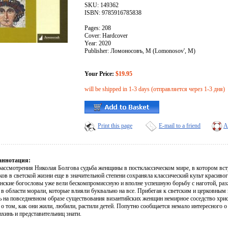
SKU: 149362
ISBN: 9785916785838
Pages: 208
Cover: Hardcover
Year: 2020
Publisher: Ломоносовъ, М (Lomonosov', M)
Your Price:
$19.95
will be shipped in 1-3 days (отправляется через 1-3 дня)
Print this page
E-mail to a friend
A
аннотация:
рассмотрения Николая Болгова судьба женщины в постклассическом мире, в котором вст
в в светской жизни еще в значительной степени сохраняла классический культ красивого
анские богословы уже вели бескомпромиссную и вполне успешную борьбу с наготой, р
в области морали, которые влияли буквально на все. Прибегая к светским и церковным 
ь на повседневном образе существования византийских женщин немирное соседство хрис
 о том, как они жили, любили, растили детей. Попутно сообщается немало интересного
ахинь и представительниц знати.