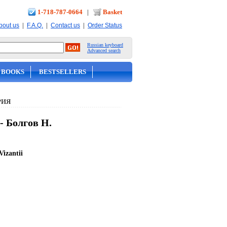
1-718-787-0664
|
Basket
|
|
|
bout us
F.A.Q.
Contact us
Order Status
Russian keyboard
Advanced search
 BOOKS
BESTSELLERS
РИЯ
- Болгов Н.
Vizantii