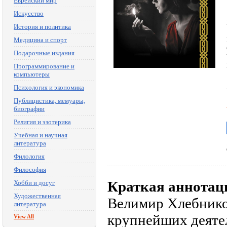
Еврейский мир
Искусство
История и политика
Медицина и спорт
Подарочные издания
Программирование и
компьютеры
Психология и экономика
Публицистика, мемуары,
биографии
Религия и эзотерика
Учебная и научная
литература
Филология
Философия
Краткая аннотац
Хобби и досуг
Художественная
Велимир Хлебников
литература
крупнейших деятел
View All