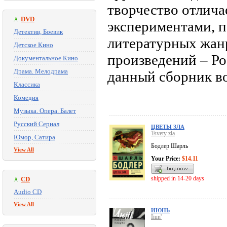
творчество отлича
DVD
экспериментами, 
Детектив, Боевик
литературных жан
Детское Кино
произведений – Рос
Документальное Кино
Драма. Мелодрама
данный сборник во
Классика
Комедия
Музыка. Опера. Балет
Русский Сериал
ЦВЕТЫ ЗЛА
Tsvety zla
Юмор, Сатира
Бодлер Шарль
View All
Your Price:
$14.11
shipped in 14-20 days
CD
Audio CD
View All
ИЮНЬ
Iiun'