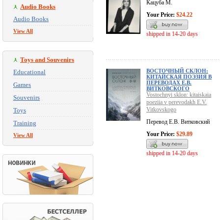
Кацуба М.
Audio Books
Your Price:
$24.22
Audio Books
View All
shipped in 14-20 days
Toys and Souvenirs
ВОСТОЧНЫЙ СКЛОН:
Educational
КИТАЙСКАЯ ПОЭЗИЯ В
ПЕРЕВОДАХ Е.В.
Games
ВИТКОВСКОГО
Vostochnyi sklon: kitaiskaia
Souvenirs
poeziia v perevodakh E.V.
Vitkovskogo
Toys
Перевод Е.В. Витковский
Training
Your Price:
$29.89
View All
shipped in 14-20 days