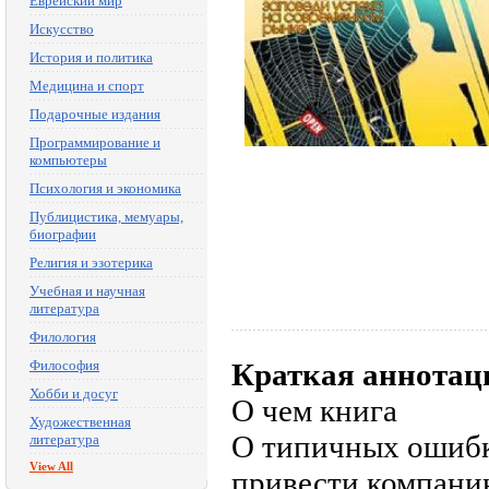
Еврейский мир
Искусство
История и политика
Медицина и спорт
Подарочные издания
Программирование и
компьютеры
Психология и экономика
Публицистика, мемуары,
биографии
Религия и эзотерика
Учебная и научная
литература
Филология
Философия
Краткая аннотац
Хобби и досуг
О чем книга
Художественная
О типичных ошибк
литература
View All
привести компанию