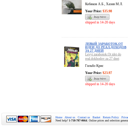
Кобяков А.Б., Хазин М.Л.
Your Price:
$35.98
shipped in 14-20 days
ЛЕВЫЙ ЗАРАБОТОК.ОТ
ИДЕИ ДО РЕАЛ.ДОХОДОВ
ЗА 27 ДНЕЙ
Levyi zarabotok.Ot idei do
real.dokhodov za 27 dnei
Гильбо Крис
Your Price:
$23.97
shipped in 14-20 days
Home
About us
Contact us
Basket
Return Policy
Priva
Need help?
1-718-787-0664
. Online prices and selection genera