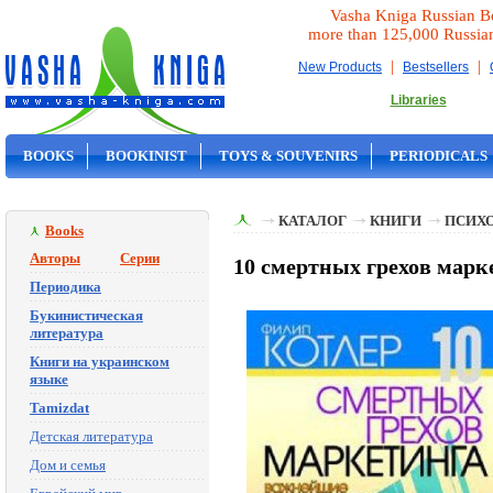
Vasha Kniga Russian B
more than 125,000 Russia
|
|
New Products
Bestsellers
Libraries
BOOKS
BOOKINIST
TOYS & SOUVENIRS
PERIODICALS
ON SALE
КАТАЛОГ
КНИГИ
ПСИХ
Books
Авторы
Серии
10 смертных грехов марке
Периодика
Букинистическая
литература
Книги на украинском
языке
Tamizdat
Детская литература
Дом и семья