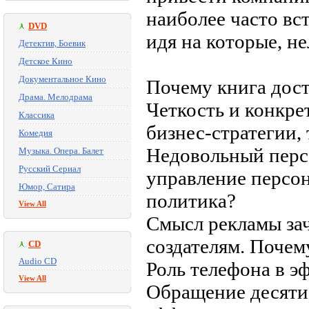
наиболее часто вс
DVD
идя на которые, н
Детектив, Боевик
Детское Кино
Документальное Кино
Почему книга дос
Драма. Мелодрама
Четкость и конкре
Классика
бизнес-стратегии, 
Комедия
Недовольный персо
Музыка. Опера. Балет
Русский Сериал
управление персон
Юмор, Сатира
политика?
View All
Смысл рекламы зач
создателям. Почем
CD
Audio CD
Роль телефона в э
View All
Обращение десяти 