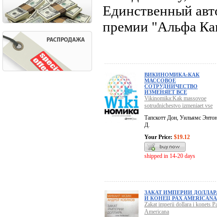
Единственный авт
премии "Альфа Ка
ВИКИНОМИКА:КАК
МАССОВОЕ
СОТРУДНИЧЕСТВО
ИЗМЕНЯЕТ ВСЕ
Vikinomika:Kak massovoe
sotrudnichestvo izmeniaet vse
Тапскотт Дон, Уильямс Энто
Д.
Your Price:
$19.12
shipped in 14-20 days
ЗАКАТ ИМПЕРИИ ДОЛЛАР
И КОНЕЦ PAX AMERICANA
Zakat imperii dollara i konets P
Americana