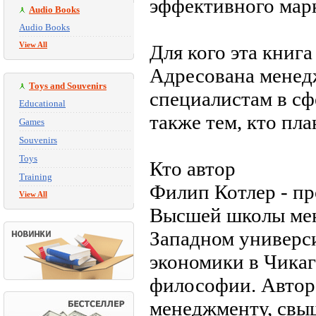
эффективного марк
Audio Books
Audio Books
View All
Для кого эта книга
Адресована менед
Toys and Souvenirs
специалистам в сфе
Educational
также тем, кто пл
Games
Souvenirs
Toys
Кто автор
Training
Филип Котлер - п
View All
Высшей школы мен
Западном универс
экономики в Чикаг
философии. Автор
менеджменту, свыш