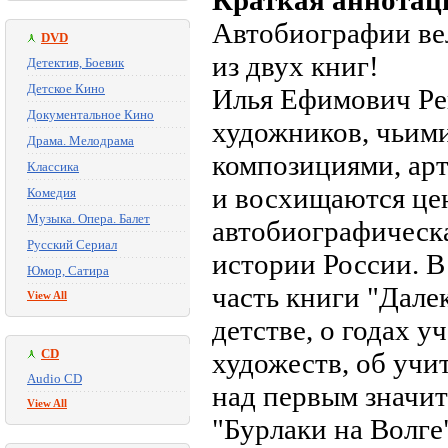
Краткая аннотац
Автобиографии ве
DVD
из двух книг!
Детектив, Боевик
Детское Кино
Илья Ефимович Реп
Документальное Кино
художников, чьим
Драма. Мелодрама
композициями, ар
Классика
и восхищаются цен
Комедия
Музыка. Опера. Балет
автобиографическа
Русский Сериал
истории России. В
Юмор, Сатира
часть книги "Дале
View All
детстве, о годах 
CD
художеств, об учит
Audio CD
над первым значи
View All
"Бурлаки на Волге