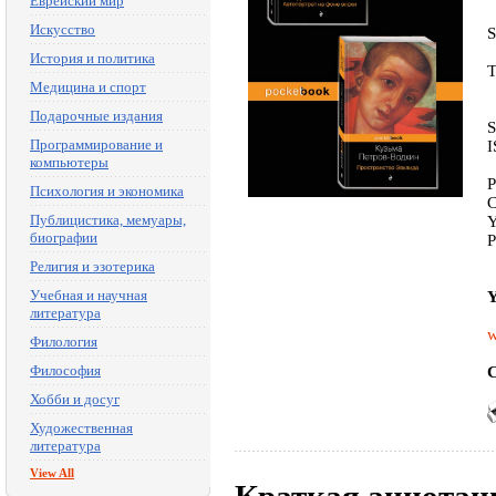
Еврейский мир
Искусство
История и политика
T
Медицина и спорт
Подарочные издания
S
Программирование и
I
компьютеры
P
Психология и экономика
C
Публицистика, мемуары,
Y
биографии
P
Религия и эзотерика
Учебная и научная
Y
литература
w
Филология
Философия
C
Хобби и досуг
Художественная
литература
View All