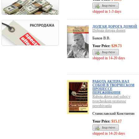
shipped in 1-3 days
ДОЛГАЯ ДОРОГА ДОМОЙ
Dolgaia doroga domoi
Быков В.В.
Your Price:
$29.73
shipped in 14-20 days
РАБОТА АКТЕРА НАД
СОБОЙ В ТВОРЧЕСКОМ
ПРОЦЕССЕ
ПЕРЕЖИВАНИЯ
Rabota aktera nad soboi v
tvorcheskom protsesse
perezhivaniia
Станиславский Константин
Your Price:
$15.17
shipped in 14-20 days