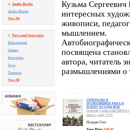
Кузьма Сергеевич 
Audio Books
Audio Books
интересных худож
View All
живописи, педаго
мышлением.
Toys and Souvenirs
Автобиографическ
Educational
посвящена станов
Games
Souvenirs
автора, читатель 
Toys
размышлениями о т
Training
View All
ГЕНЕРАЛЫ И
ПОЛКОВНИКИ РККА В
ПЛЕНУ В ГОДЫ ВОВ
Generaly i polkovniki RKKA v
plenu v gody VOV
Нуждин Олег
Your Price:
$48.95