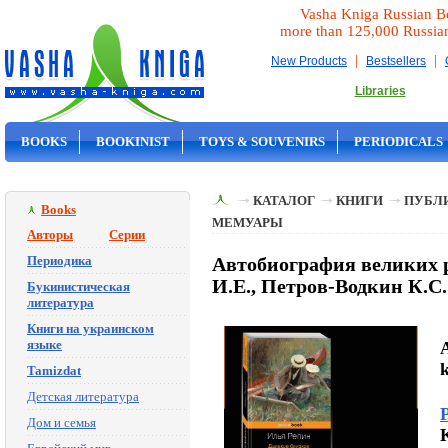
Vasha Kniga Russian B
more than 125,000 Russia
|
|
New Products
Bestsellers
Libraries
BOOKS
BOOKINIST
TOYS & SOUVENIRS
PERIODICALS
ON SALE
КАТАЛОГ
КНИГИ
ПУБЛИ
Books
МЕМУАРЫ
Авторы
Серии
Периодика
Автобиография великих р
И.Е., Петров-Водкин К.С.
Букинистическая
литература
Книги на украинском
языке
A
k
Tamizdat
Детская литература
Дом и семья
K