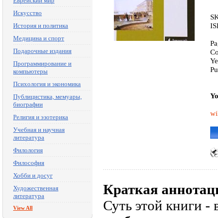
Еврейский мир
Искусство
SK
IS
История и политика
Медицина и спорт
Pa
Подарочные издания
Co
Ye
Программирование и
Pu
компьютеры
Психология и экономика
Yo
Публицистика, мемуары,
биографии
wi
Религия и эзотерика
Учебная и научная
литература
Филология
Философия
Хобби и досуг
Краткая аннотац
Художественная
литература
Суть этой книги - 
View All