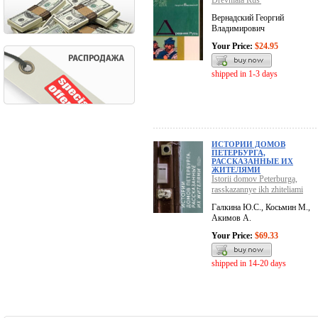
Drevniaia Rus'
Вернадский Георгий
Владимирович
Your Price:
$24.95
shipped in 1-3 days
ИСТОРИИ ДОМОВ
ПЕТЕРБУРГА,
РАССКАЗАННЫЕ ИХ
ЖИТЕЛЯМИ
Istorii domov Peterburga,
rasskazannye ikh zhiteliami
Галкина Ю.С., Косьмин М.,
Акимов А.
Your Price:
$69.33
shipped in 14-20 days