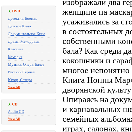
изображали два ге
женщине на маскар
DVD
Детектив, Боевик
усаживались за ст
Детское Кино
в состоятельных д
Документальное Кино
собственными кон
Драма. Мелодрама
бала? Как среди д
Классика
Комедия
кокошники и сараф
Музыка. Опера. Балет
многое непонятно 
Русский Сериал
Книга Нонны Марч
Юмор, Сатира
дворянской культу
View All
Опираясь на докум
CD
и карнавальных ше
Audio CD
семейных альбомах
View All
играх, салонах, к