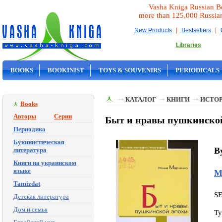
Vasha Kniga Russian B
more than 125,000 Russia
|
|
New Products
Bestsellers
Libraries
BOOKS
BOOKINIST
TOYS & SOUVENIRS
PERIODICALS
ON SALE
КАТАЛОГ
КНИГИ
ИСТОР
Books
Авторы
Серии
Быт и нравы пушкинской
Периодика
Букинистическая
B
литература
Книги на украинском
языке
М
Tamizdat
S
Детская литература
Дом и семья
Ty