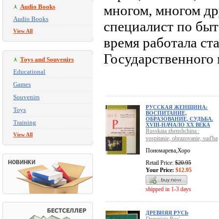
многом, многом др
Audio Books
Audio Books
специалист по быт
View All
время работала с
Государственного 
Toys and Souvenirs
Educational
Games
Souvenirs
РУССКАЯ ЖЕНЩИНА:
Toys
ВОСПИТАНИЕ,
ОБРАЗОВАНИЕ, СУДЬБА.
Training
XVIII-НАЧАЛО XX ВЕКА
Russkaia zhenshchina :
View All
vospitanie, obrazovanie, sud'ba
Пономарева,Хоро
Retail Price:
$20.95
Your Price:
$12.95
shipped in 1-3 days
ДРЕВНЯЯ РУСЬ