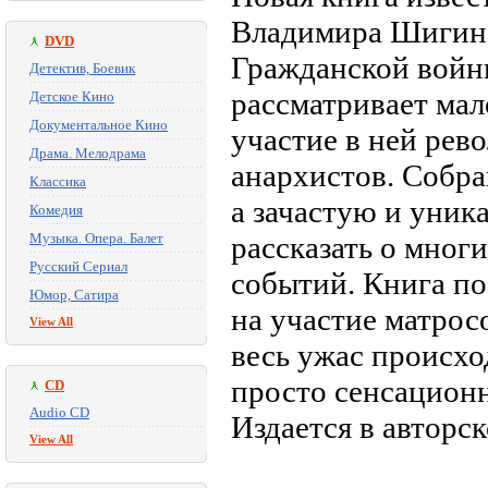
Владимира Шигина
DVD
Гражданской войн
Детектив, Боевик
рассматривает ма
Детское Кино
Документальное Кино
участие в ней рев
Драма. Мелодрама
анархистов. Собра
Классика
а зачастую и уник
Комедия
Музыка. Опера. Балет
рассказать о многи
Русский Сериал
событий. Книга по
Юмор, Сатира
на участие матрос
View All
весь ужас происхо
просто сенсационн
CD
Audio CD
Издается в авторс
View All