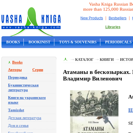
Vasha Kniga Russian B
more than 125,000 Russia
|
|
New Products
Bestsellers
Libraries
BOOKS
BOOKINIST
TOYS & SOUVENIRS
PERIODICALS
ON SALE
КАТАЛОГ
КНИГИ
ИСТОР
Books
Авторы
Серии
Атаманы в бескозырках.
Периодика
Владимир Виленович
Букинистическая
литература
A
Книги на украинском
языке
Ш
Tamizdat
Детская литература
S
Дом и семья