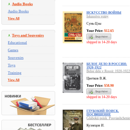
Audio Books
Audio Books
ИСКУССТВО ВОЙНЫ
Iskusstvo voiny
View All
Сунь-Цзы
Your Price:
$12.65
Toys and Souvenirs
shipped in 14-20 days
Educational
Games
Souvenirs
БЕЛОЕ ДЕЛО В РОССИИ:
Toys
1920-1922
Beloe delo v Rossii: 1920-1922
Training
Цветков В.Ж.
View All
Your Price:
$58.90
shipped in 14-20 days
ГЛУБОКИЙ ПОИСК.
ПОСВЯЩЕНИЕ
Glubokii poisk. Posviashchenie
Кузнецов И.