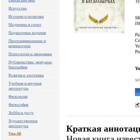
Еврейский мир
Ty
Искусство
История и политика
SK
IS
Медицина и спорт
Подарочные издания
Pa
Co
Программирование и
Ye
компьютеры
Pu
Психология и экономика
Публицистика, мемуары,
биографии
Yo
Религия и эзотерика
wi
Учебная и научная
литература
Филология
Философия
Хобби и досуг
Художественная
литература
Краткая аннотац
View All
Новая книга извес