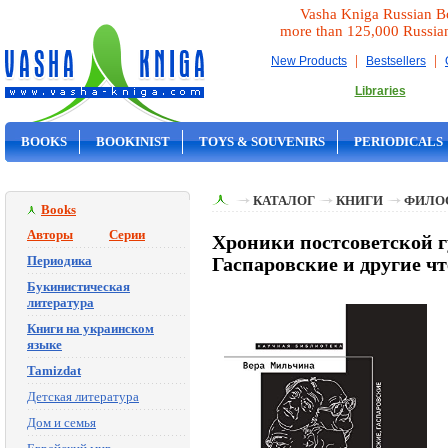
Vasha Kniga Russian B
more than 125,000 Russia
|
|
New Products
Bestsellers
Libraries
BOOKS
BOOKINIST
TOYS & SOUVENIRS
PERIODICALS
ON SALE
КАТАЛОГ
КНИГИ
ФИЛО
Books
Авторы
Серии
Хроники постсоветской 
Периодика
Гаспаровские и другие ч
Букинистическая
литература
Книги на украинском
языке
Tamizdat
Детская литература
Дом и семья