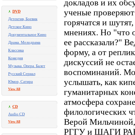
докладов и их обс
ученые проверяют
DVD
Детектив, Боевик
горячатся и шутят,
Детское Кино
мнениях. Но "что о
Документальное Кино
ее рассказали?" В
Драма. Мелодрама
форму, а от реплик
Классика
Комедия
дискуссий не оста
Музыка. Опера. Балет
воспоминаний. Мо
Русский Сериал
услышать, как кип
Юмор, Сатира
View All
гуманитарных кон
атмосфера сохране
CD
филологических ч
Audio CD
Верой Мильчиной
View All
РГГУ и ШАГИ РАНХ