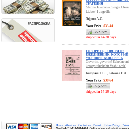
СЕРГЕЙ ЭФРОН. ЛЮБОВЬ 
ТРАГЕДИЯ
Marina Tsvetaeva. Sergei Efron
Liubov' i tragediia
Эфрон А.С.
Your Price:
$33.44
shipped in 14-20 days
ГОВОРИТЕ, ГОВОРИТЕ!
ЕЖЕДНЕВНИК, КОТОРЫЙ
УЛУЧШИТ ВАШУ РЕЧЬ
Govorite, govorite! Ezhednevni
kotoryi uluchshit Vashu rech'
Катэрлин Н.С., Бабкова Е.А.
Your Price:
$38.64
shipped in 14-20 days
Home
About us
Contact us
Basket
Return Policy
Priva
Need help?
1-718-787-0664
. Online prices and selection genera