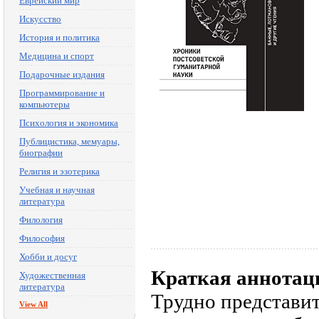
Еврейский мир
Искусство
История и политика
Медицина и спорт
Подарочные издания
Программирование и
компьютеры
Психология и экономика
Публицистика, мемуары,
биографии
Религия и эзотерика
Учебная и научная
литература
Филология
Философия
Хобби и досуг
Краткая аннотац
Художественная
литература
Трудно представит
View All