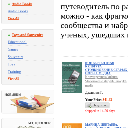
Audio Books
путеводитель по р
Audio Books
можно - как фрагм
View All
сообщества и набр
ученых, ушедших 
Toys and Souvenirs
Educational
Games
Souvenirs
КОНВЕРГЕНТНАЯ
Toys
КУЛЬТУРА.
СТОЛКНОВЕНИЕ СТАРЫХ
Training
НОВЫХ МЕДИА
Konvergentnaia kul'tura.
View All
Stolknovenie starykh i novykh
media
Дженкинс Г.
Your Price:
$41.43
shipped in 14-20 days
МАРИНА ЦВЕТАЕВА.