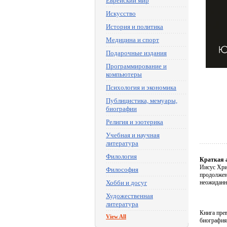
Еврейский мир
Искусство
История и политика
Медицина и спорт
Подарочные издания
Программирование и
компьютеры
Психология и экономика
Публицистика, мемуары,
биографии
Религия и эзотерика
Учебная и научная
литература
Филология
Краткая 
Иисус Хрис
Философия
продолжен
Хобби и досуг
неожиданн
Художественная
литература
Книга пре
View All
биография