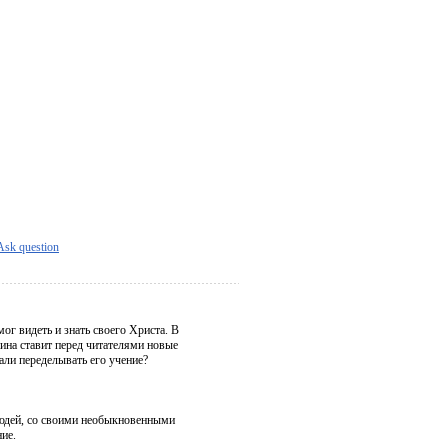
Ask question
ог видеть и знать своего Христа. В
ина ставит перед читателями новые
али переделывать его учение?
людей, со своими необыкновенными
ие.