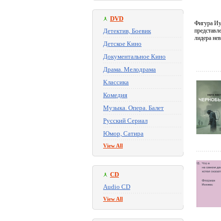
DVD
Фигура Иу
Детектив, Боевик
представле
лидера не
Детское Кино
Документальное Кино
Драма. Мелодрама
Классика
Комедия
Музыка. Опера. Балет
Русский Сериал
Юмор, Сатира
View All
CD
Audio CD
View All