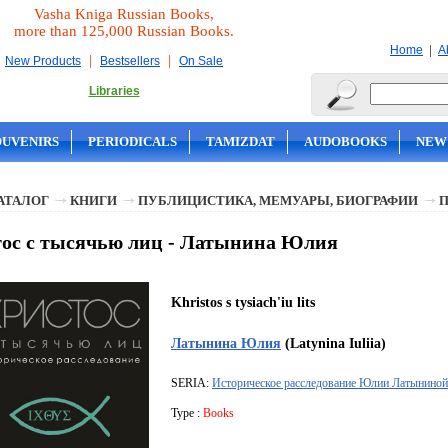
Vasha Kniga Russian Books,
more than 125,000 Russian Books.
|
Home
A
|
|
New Products
Bestsellers
On Sale
Libraries
OUVENIRS
PERIODICALS
TAMIZDAT
AUDOBOOKS
NEW
АТАЛОГ
КНИГИ
ПУБЛИЦИСТИКА, МЕМУАРЫ, БИОГРАФИИ
ос с тысячью лиц - Латынина Юлия
Khristos s tysiach'iu lits
Латынина Юлия
(Latynina Iuliia)
SERIA:
Историческое расследование Юлии Латыниной
Type :
Books