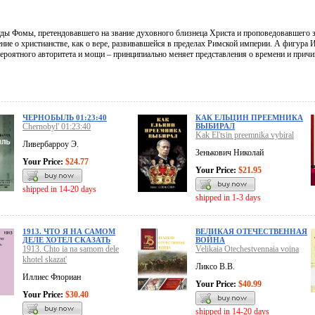
ды Фомы, претендовавшего на звание духовного близнеца Христа и проповедовавшего з
ние о христианстве, как о вере, развивавшейся в пределах Римской империи. А фигура 
вероятного авторитета и мощи – принципиально меняет представления о времени и причи
ЧЕРНОБЫЛЬ 01:23:40
КАК ЕЛЬЦИН ПРЕЕМНИКА
Chernobyl' 01:23:40
ВЫБИРАЛ
Kak El'tsin preemnika vybiral
Ливербарроу Э.
Зенькович Николай
Your Price:
$24.77
Your Price:
$21.95
shipped in 14-20 days
shipped in 1-3 days
1913. ЧТО Я НА САМОМ
ВЕЛИКАЯ ОТЕЧЕСТВЕННАЯ
ДЕЛЕ ХОТЕЛ СКАЗАТЬ
ВОЙНА
1913. Chto ia na samom dele
Velikaia Otechestvennaia voina
khotel skazat'
Ликсо В.В.
Иллиес Флориан
Your Price:
$40.99
Your Price:
$30.40
shipped in 14-20 days