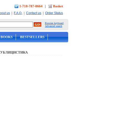
1-718-787-0664
|
Basket
|
|
|
bout us
F.A.Q.
Contact us
Order Status
Russian keyboard
Advanced search
 BOOKS
BESTSELLERS
ПУБЛИЦИСТИКА