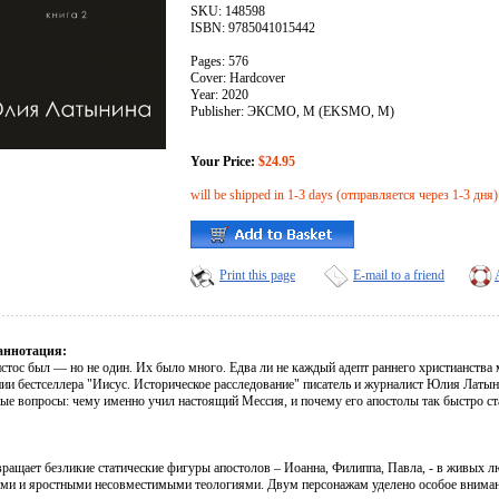
SKU: 148598
ISBN: 9785041015442
Pages: 576
Cover: Hardcover
Year: 2020
Publisher: ЭКСМО, М (EKSMO, M)
Your Price:
$24.95
will be shipped in 1-3 days (отправляется через 1-3 дня)
Print this page
E-mail to a friend
аннотация:
тос был — но не один. Их было много. Едва ли не каждый адепт раннего христианства м
ии бестселлера "Иисус. Историческое расследование" писатель и журналист Юлия Латын
ые вопросы: чему именно учил настоящий Мессия, и почему его апостолы так быстро ст
вращает безликие статические фигуры апостолов – Иоанна, Филиппа, Павла, - в живых 
ми и яростными несовместимыми теологиями. Двум персонажам уделено особое вниман