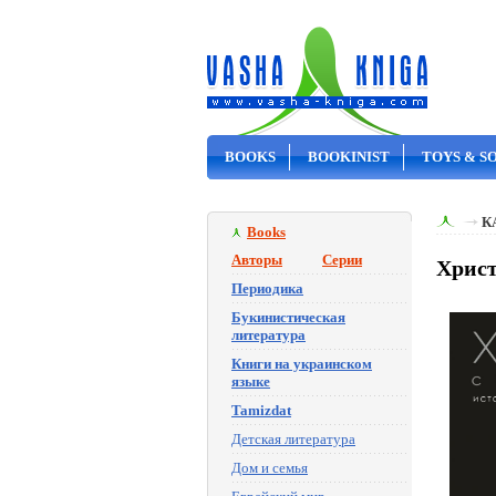
BOOKS
BOOKINIST
TOYS & S
ON SALE
К
Books
Авторы
Серии
Христ
Периодика
Букинистическая
литература
Книги на украинском
языке
Tamizdat
Детская литература
Дом и семья