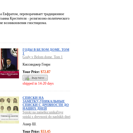
а Евфратом, переворачивает традиционное
Иоанна Крестителя - религиозно-политического
не возникновения гностицизма.
ГОДЫ В БЕЛОМ ДОМЕ. ТОМ
1
Gody v Belom dome. Tom 1
Киссинджер Генри
Your Price:
$72.87
shipped in 14-20 days
СПИСКИ НА
ЗАМЕТКУ:УНИКАЛЬНЫЕ
СПИСКИ С ДРЕВНОСТИ ДО
НАШИХ ДНЕЙ
Spiski na zametku:unikal'nye
spiski s drevnosti do nashikh dnei
Ашер Ш.
Your Price:
$53.45