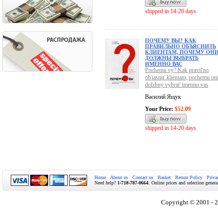
shipped in 14-20 days
ПОЧЕМУ ВЫ? КАК
ПРАВИЛЬНО ОБЪЯСНИТЬ
КЛИЕНТАМ, ПОЧЕМУ ОН
ДОЛЖНЫ ВЫБРАТЬ
ИМЕННО ВАС
Pochemu vy? Kak pravil'no
ob'iasnit' klientam, pochemu on
dolzhny vybrat' imenno vas
Василий Ящук
Your Price:
$52.09
shipped in 14-20 days
Home
About us
Contact us
Basket
Return Policy
Priva
Need help?
1-718-787-0664
. Online prices and selection genera
Copyright © 2001 - 2