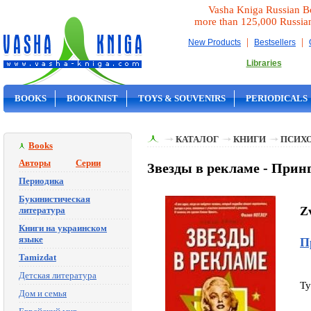
Vasha Kniga Russian B
more than 125,000 Russia
|
|
New Products
Bestsellers
Libraries
BOOKS
BOOKINIST
TOYS & SOUVENIRS
PERIODICALS
ON SALE
КАТАЛОГ
КНИГИ
ПСИХ
Books
Авторы
Серии
Звезды в рекламе - Принг
Периодика
Букинистическая
Z
литература
Книги на украинском
языке
П
Tamizdat
Детская литература
Ty
Дом и семья