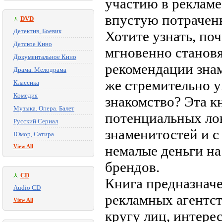
участию в реклам
впустую потрачен
DVD
Детектив, Боевик
Хотите узнать, по
Детское Кино
мгновенно станов
Документальное Кино
рекомендации знам
Драма. Мелодрама
же стремительно ух
Классика
Комедия
знакомство? Эта к
Музыка. Опера. Балет
потенциальных ло
Русский Сериал
знаменитостей и с
Юмор, Сатира
немалые деньги на
View All
брендов.
CD
Книга предназначе
Audio CD
рекламных агентст
View All
кругу лиц, интер