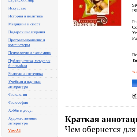
Еврейский мир
SK
Искусство
IS
История и политика
Pa
Медицина и спорт
Co
Подарочные издания
Ye
Pu
Программирование и
компьютеры
Психология и экономика
Re
Yo
Публицистика, мемуары,
биографии
wi
Религия и эзотерика
Учебная и научная
литература
Филология
Философия
Хобби и досуг
Краткая аннотац
Художественная
литература
Чем обернется для
View All