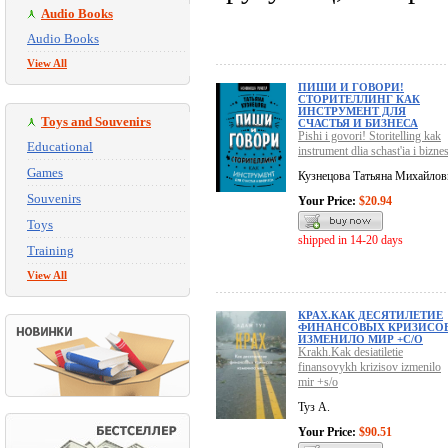
Audio Books
Audio Books
View All
ПИШИ И ГОВОРИ!
СТОРИТЕЛЛИНГ КАК
ИНСТРУМЕНТ ДЛЯ
Toys and Souvenirs
СЧАСТЬЯ И БИЗНЕСА
Pishi i govori! Storitelling kak
Educational
instrument dlia schast'ia i bizne
Games
Кузнецова Татьяна Михайлов
Souvenirs
Your Price:
$20.94
Toys
shipped in 14-20 days
Training
View All
КРАХ.КАК ДЕСЯТИЛЕТИЕ
ФИНАНСОВЫХ КРИЗИСО
ИЗМЕНИЛО МИР +С/О
Krakh.Kak desiatiletie
finansovykh krizisov izmenilo
mir +s/o
Туз А.
Your Price:
$90.51