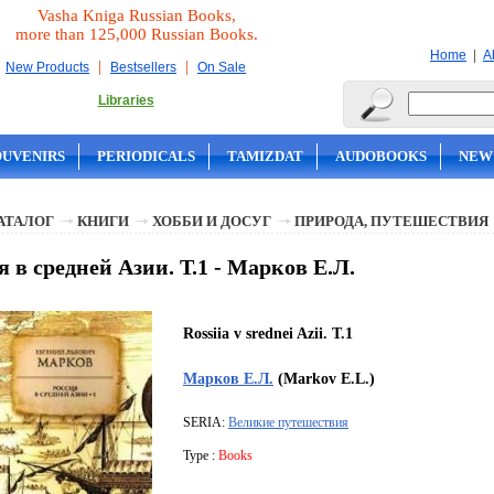
Vasha Kniga Russian Books,
more than 125,000 Russian Books.
|
Home
A
|
|
New Products
Bestsellers
On Sale
Libraries
OUVENIRS
PERIODICALS
TAMIZDAT
AUDOBOOKS
NEW
АТАЛОГ
КНИГИ
ХОББИ И ДОСУГ
ПРИРОДА, ПУТЕШЕСТВИЯ
я в средней Азии. Т.1 - Марков Е.Л.
Rossiia v srednei Azii. T.1
Марков Е.Л.
(Markov E.L.)
SERIA:
Великие путешествия
Type :
Books