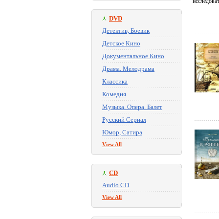
исследоват
DVD
Детектив, Боевик
Детское Кино
Документальное Кино
Драма. Мелодрама
Классика
Комедия
Музыка. Опера. Балет
Русский Сериал
Юмор, Сатира
View All
CD
Audio CD
View All