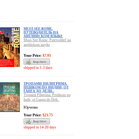
MUST-SEE ROME.
ПУТЕВОДИТЕЛЬ НА
АНГЛИЙСКОМ ЯЗЫКЕ
Must-See Rome. Putevoditel' na
angliiskom iazyke
Your Price:
$7.95
shipped in 1-3 days
ТРОПАМИ ПИЛИГРИМА.
ПЕШКОМ ПО ИНДИИ, ОТ
ГАНГА ДО ДЕЛИ..
Tropami Piligrima. Peshkom po
Indii, ot Ganga do Deli..
Юрченко
Your Price:
$23.75
shipped in 14-20 days