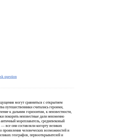
sk question
 ощущения могут сравниться с открытием
тва путешественники считались героями,
ние к дальним горизонтам, к неизвестности,
ки покорить неизвестные дали неизменно
, античный мореплаватель, средневековый
 — все они составляли когорту великих
го проявления человеческих возможностей и
еликих географов, первооткрывателей и