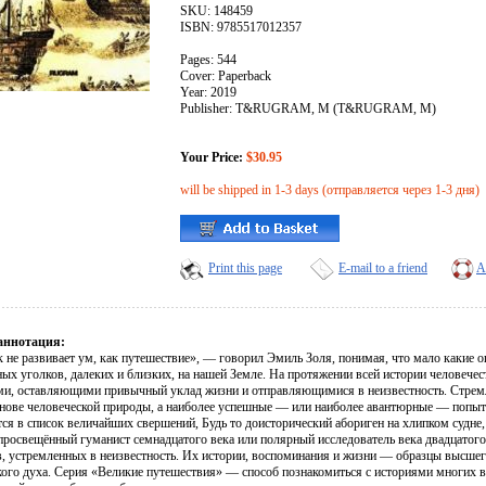
SKU: 148459
ISBN: 9785517012357
Pages: 544
Cover: Paperback
Year: 2019
Publisher: T&RUGRAM, М (T&RUGRAM, M)
Your Price:
$30.95
will be shipped in 1-3 days (отправляется через 1-3 дня)
Print this page
E-mail to a friend
A
аннотация:
к не развивает ум, как путешествие», — говорил Эмиль Золя, понимая, что мало какие
ых уголков, далеких и близких, на нашей Земле. На протяжении всей истории человечес
ми, оставляющими привычный уклад жизни и отправляющимися в неизвестность. Стремле
снове человеческой природы, а наиболее успешные — или наиболее авантюрные — попыт
ся в список величайших свершений, Будь то доисторический абориген на хлипком судне
 просвещённый гуманист семнадцатого века или полярный исследователь века двадцатого
в, устремленных в неизвестность. Их истории, воспоминания и жизни — образцы высше
кого духа. Серия «Великие путешествия» — способ познакомиться с историями многих в