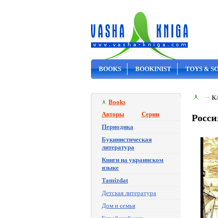
BOOKS
BOOKINIST
TOYS & S
ON SALE
К
Books
Авторы
Серии
Росси
Периодика
Букинистическая
литература
Книги на украинском
языке
Tamizdat
Детская литература
Дом и семья