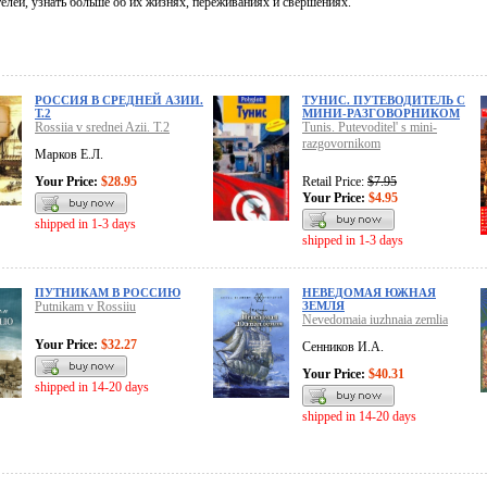
елей, узнать больше об их жизнях, переживаниях и свершениях.
РОССИЯ В СРЕДНЕЙ АЗИИ.
ТУНИС. ПУТЕВОДИТЕЛЬ С
Т.2
МИНИ-РАЗГОВОРНИКОМ
Rossiia v srednei Azii. T.2
Tunis. Putevoditel' s mini-
razgovornikom
Марков Е.Л.
Your Price:
$28.95
Retail Price:
$7.95
Your Price:
$4.95
shipped in 1-3 days
shipped in 1-3 days
ПУТНИКАМ В РОССИЮ
НЕВЕДОМАЯ ЮЖНАЯ
Putnikam v Rossiiu
ЗЕМЛЯ
Nevedomaia iuzhnaia zemlia
Your Price:
$32.27
Сенников И.А.
Your Price:
$40.31
shipped in 14-20 days
shipped in 14-20 days