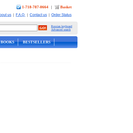
1-718-787-0664
|
Basket
|
|
|
bout us
F.A.Q.
Contact us
Order Status
Russian keyboard
Advanced search
 BOOKS
BESTSELLERS