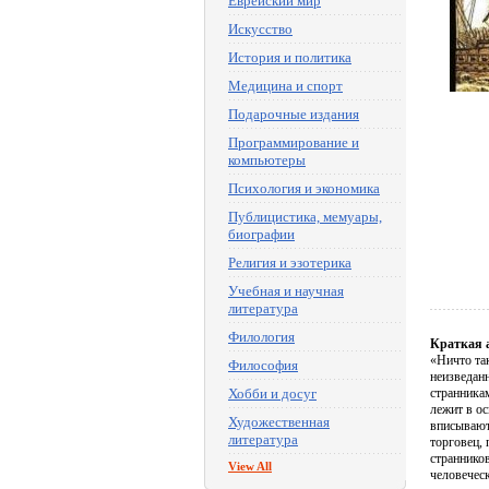
Еврейский мир
Искусство
История и политика
Медицина и спорт
Подарочные издания
Программирование и
компьютеры
Психология и экономика
Публицистика, мемуары,
биографии
Религия и эзотерика
Учебная и научная
литература
Филология
Краткая 
«Ничто та
Философия
неизведанн
Хобби и досуг
странника
лежит в о
Художественная
вписывают
литература
торговец,
страннико
View All
человечес