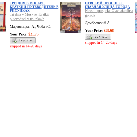
ТРИ ДНЯ В МОСКВЕ.
НЕВСКИЙ ПРОСПЕКТ.
КРАТКИЙ ПУТЕВОДИТЕЛЬ В
ГЛАВНАЯ УЛИЦА ГОРОДА
РИСУНКАХ
Nevskii prospekt. Glavnaia ulitsa
Tri dnia v Moskve. Kratkii
goroda
putevoditel' v risunkakh
Домбровский А.
Мартовицкая А., Чобан С.
Your Price:
$59.68
Your Price:
$21.75
shipped in 14-20 days
shipped in 14-20 days