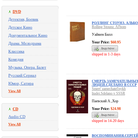
DVD
Детектив, Боевик
РОЛЛИНГ СТОУНЗ. АЛЬБ
Rolling Stounz. Al'bom
Детское Кино
Уаймен Билл
Документальное Кино
Your Price:
$60.95
Драма. Мелодрама
Классика
shipped in 1-3 days
Комедия
Музыка. Опера. Балет
Русский Сериал
СМЕРТЬ ЗАМЕЧАТЕЛЬНЫ
Юмор, Сатира
ЛЮДЕЙ.СДЕЛАНО В СССР
Smert' zamechatel'nykh
View All
liudei.Sdelano v SSSR
Паевский А.,Хор
CD
Your Price:
$24.98
Audio CD
shipped in 14-20 days
View All
ВОСПОМИНАНИЯ.СЕРГЕ