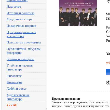
Еврейский мир
Ty
Искусство
История и политика
SK
IS
Медицина и спорт
Подарочные издания
Pa
Co
Программирование и
Ye
компьютеры
Pu
Психология и экономика
Публицистика, мемуары,
биографии
Yo
Религия и эзотерика
wi
Учебная и научная
литература
Филология
Философия
Хобби и досуг
Художественная
литература
Краткая аннотация:
Знаменитыми не рождаются. Ими становятся. 
View All
построен бизнес группы, и почему именно эти 