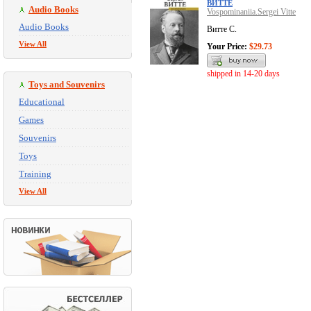
ВИТТЕ
Audio Books
Vospominaniia.Sergei Vitte
Audio Books
Витте С.
View All
Your Price:
$29.73
shipped in 14-20 days
Toys and Souvenirs
Educational
Games
Souvenirs
Toys
Training
View All