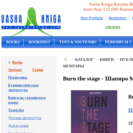
Vasha Kniga Russian B
more than 125,000 Russia
|
|
New Products
Bestsellers
Libraries
BOOKS
BOOKINIST
TOYS & SOUVENIRS
PERIODICALS
ON SALE
КАТАЛОГ
КНИГИ
ПУБЛИ
Books
МЕМУАРЫ
Авторы
Серии
Периодика
Burn the stage - Шапиро
Букинистическая
литература
B
Книги на украинском
языке
Ш
Tamizdat
Детская литература
S
Дом и семья