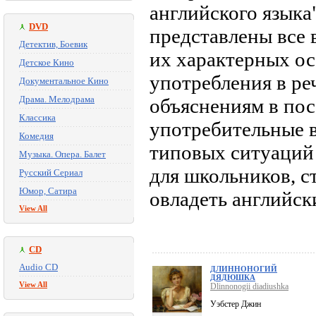
английского языка
DVD
представлены все 
Детектив, Боевик
их характерных ос
Детское Кино
употребления в ре
Документальное Кино
Драма. Мелодрама
объяснениям в пос
Классика
употребительные 
Комедия
типовых ситуаций
Музыка. Опера. Балет
для школьников, ст
Русский Сериал
Юмор, Сатира
овладеть английск
View All
CD
Audio CD
ДЛИННОНОГИЙ
ДЯДЮШКА
View All
Dlinnonogii diadiushka
Уэбстер Джин