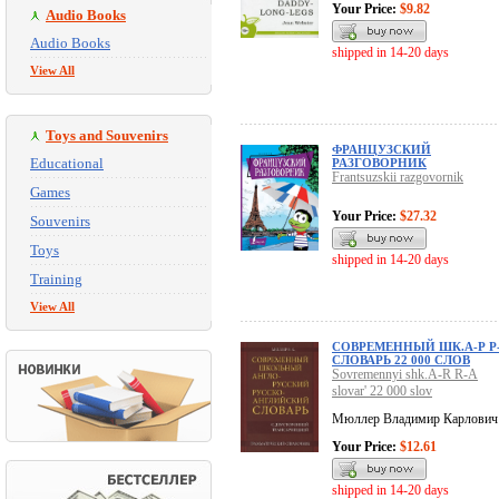
Your Price:
$9.82
Audio Books
Audio Books
shipped in 14-20 days
View All
Toys and Souvenirs
ФРАНЦУЗСКИЙ
Educational
РАЗГОВОРНИК
Frantsuzskii razgovornik
Games
Your Price:
$27.32
Souvenirs
Toys
shipped in 14-20 days
Training
View All
СОВРЕМЕННЫЙ ШК.А-Р Р
СЛОВАРЬ 22 000 СЛОВ
Sovremennyi shk.A-R R-A
slovar' 22 000 slov
Мюллер Владимир Карлович
Your Price:
$12.61
shipped in 14-20 days