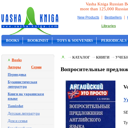
Vasha Kniga Russian B
more than 125,000 Russia
|
|
New Products
Bestsellers
Libraries
BOOKS
BOOKINIST
TOYS & SOUVENIRS
PERIODICALS
ON SALE
КАТАЛОГ
КНИГИ
УЧЕБН
Books
Авторы
Серии
Вопросительные предложе
Периодика
Букинистическая
Vo
литература
Книги на украинском
языке
У
Tamizdat
S
Детская литература
Дом и семья
Ty