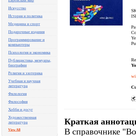
Еврейский мир
Искусство
SK
IS
История и политика
Медицина и спорт
Pa
Подарочные издания
Co
Ye
Программирование и
Pu
компьютеры
Психология и экономика
Re
Публицистика, мемуары,
Yo
биографии
Религия и эзотерика
wi
Учебная и научная
литература
Cu
Филология
Философия
Хобби и досуг
Художественная
Краткая аннотац
литература
В справочнике "В
View All