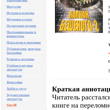
Еврейский мир
Искусство
История и политика
Медицина и спорт
P
C
Подарочные издания
Y
Программирование и
P
компьютеры
Психология и экономика
Y
Публицистика, мемуары,
биографии
w
Религия и эзотерика
C
Учебная и научная
литература
Филология
Философия
Краткая аннотац
Хобби и досуг
Художественная
Читатель рассталс
литература
книге на переломн
View All