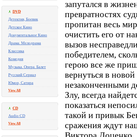
запутался в жизне
DVD
превратностях суд
Детектив, Боевик
пропитан весь мир
Детское Кино
очистить его от н
Документальное Кино
вызов несправедли
Драма. Мелодрама
Классика
победителем, скол
Комедия
герою все же приш
Музыка. Опера. Балет
вернуться в новой
Русский Сериал
незаконченными де
Юмор, Сатира
View All
Злу, всегда найдет
показаться непоси
CD
такой и привык Б
Audio CD
сражения ждут наш
View All
Виктора Доценко.