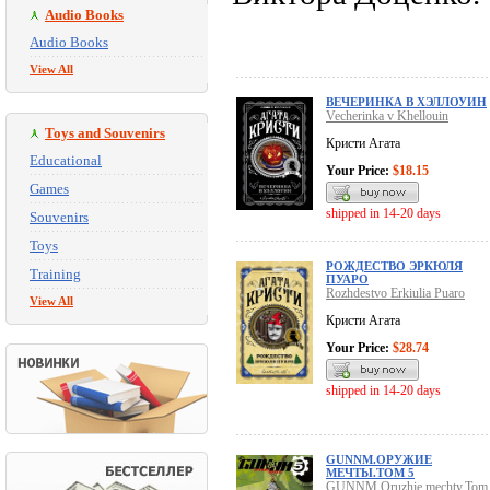
Audio Books
Audio Books
View All
ВЕЧЕРИНКА В ХЭЛЛОУИН
Vecherinka v Khellouin
Toys and Souvenirs
Кристи Агата
Educational
Your Price:
$18.15
Games
shipped in 14-20 days
Souvenirs
Toys
РОЖДЕСТВО ЭРКЮЛЯ
Training
ПУАРО
Rozhdestvo Erkiulia Puaro
View All
Кристи Агата
Your Price:
$28.74
shipped in 14-20 days
GUNNM.ОРУЖИЕ
МЕЧТЫ.ТОМ 5
GUNNM.Oruzhie mechty.Tom