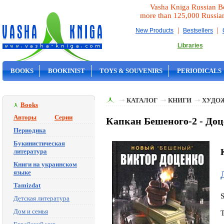
Vasha Kniga Russian B
more than 125,000 Russia
|
|
New Products
Bestsellers
Libraries
BOOKS
BOOKINIST
TOYS & SOUVENIRS
PERIODICALS
ON SALE
КАТАЛОГ
КНИГИ
ХУДО
Books
Авторы
Серии
Капкан Бешеного-2 - Доц
Периодика
Букинистическая
литература
Книги на украинском
языке
Tamizdat
Детская литература
Дом и семья