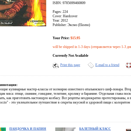
ISBN: 9785699460809
Pages: 224
Cover: Hardcover
Year: 2012
Publisher: Эксмо (Eksmo)
Your Price:
$15.95
will be shipped in 1-3 days (отправляется через 1-3 дн
Currently Not Available
Print this page
E-mail to a friend
аннотация:
ющие кулинарные мастер-классы от всемирно известного итальянского шеф-повара. Вто
ам мяса: птице, свинине, говядине, телятине, кролику и баранине. Отдельная глава пос
ать, как приготовить настоящую колбасу. Все рецепты неоднократно протестированы, и 
poccio" - это увлекательное путешествие в секреты вкусной и здоровой пищи с колорито
ПАНДОЧКА И ПАПИН
БАЛЕТНЫЙ КЛАСС