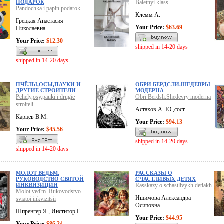
ПОДАРОК
Baletnyi klass
Pandochka i papin podarok
Клемм А.
Грецкая Анастасия
Your Price:
$63.69
Николаевна
Your Price:
$12.30
shipped in 14-20 days
shipped in 14-20 days
ПЧЁЛЫ,ОСЫ,ПАУКИ И
ОБРИ БЕРДСЛИ.ШЕДЕВРЫ
ДРУГИЕ СТРОИТЕЛИ
МОДЕРНА
Pchely,osy,pauki i drugie
Obri Berdsli.Shedevry moderna
stroiteli
Астахов А. Ю.,сост.
Карцев В.М.
Your Price:
$94.13
Your Price:
$45.56
shipped in 14-20 days
shipped in 14-20 days
МОЛОТ ВЕДЬМ.
РАССКАЗЫ О
РУКОВОДСТВО СВЯТОЙ
СЧАСТЛИВЫХ ДЕТЯХ
ИНКВИЗИЦИИ
Rasskazy o schastlivykh detiakh
Molot ved'm. Rukovodstvo
Ишимова Александра
sviatoi inkvizitsii
Осиповна
Шпренгер Я., Инститор Г.
Your Price:
$44.95