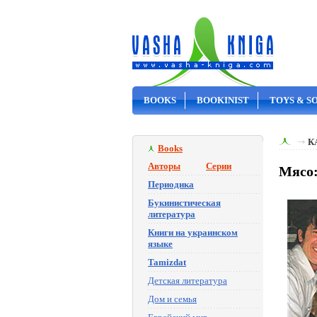
BOOKS
BOOKINIST
TOYS & S
ON SALE
К
Books
Авторы
Серии
Мясо:
Периодика
Букинистическая
литература
Книги на украинском
языке
Tamizdat
Детская литература
Дом и семья