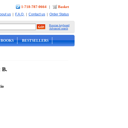
1-718-787-0664
|
Basket
|
|
|
bout us
F.A.Q.
Contact us
Order Status
Russian keyboard
Advanced search
 BOOKS
BESTSELLERS
 В.
cio