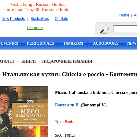
Vasha Kniga Russian Books,
more than 125,000 Russian Books.
|
Home
A
|
|
New Products
Bestsellers
On Sale
Libraries
OUVENIRS
PERIODICALS
TAMIZDAT
AUDOBOOKS
NEW
АТАЛОГ
КНИГИ
ПОДАРОЧНЫЕ ИЗДАНИЯ
 Итальянская кухня: Chiccia e poccio - Бонтемпи
Miaso: Ital'ianskaia kukhnia: Chiccia e poc
Бонтемпи В.
(Bontempi V.)
Type :
Books
SKU: 148128