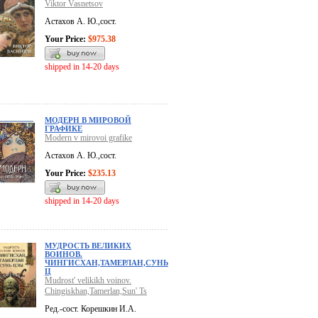
Viktor Vasnetsov
Астахов А. Ю.,сост.
Your Price:
$975.38
shipped in 14-20 days
МОДЕРН В МИРОВОЙ
ГРАФИКЕ
Modern v mirovoi grafike
Астахов А. Ю.,сост.
Your Price:
$235.13
shipped in 14-20 days
МУДРОСТЬ ВЕЛИКИХ
ВОИНОВ.
ЧИНГИСХАН,ТАМЕРЛАН,СУНЬ
Ц
Mudrost' velikikh voinov.
Chingiskhan,Tamerlan,Sun' Ts
Ред.-сост. Корешкин И.А.