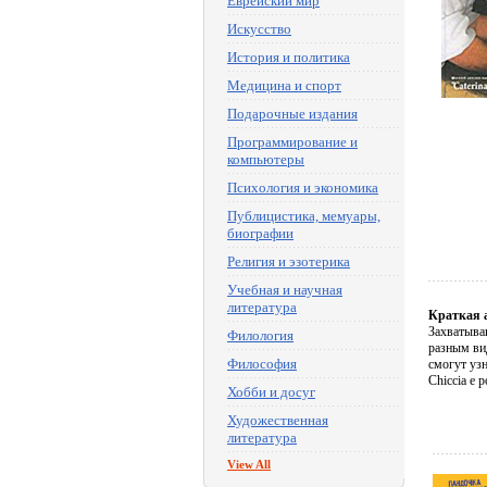
Еврейский мир
Искусство
История и политика
Медицина и спорт
Подарочные издания
Программирование и
компьютеры
Психология и экономика
Публицистика, мемуары,
биографии
Религия и эзотерика
Учебная и научная
литература
Краткая 
Захватыва
Филология
разным вид
Философия
смогут узн
Chiccia e 
Хобби и досуг
Художественная
литература
View All