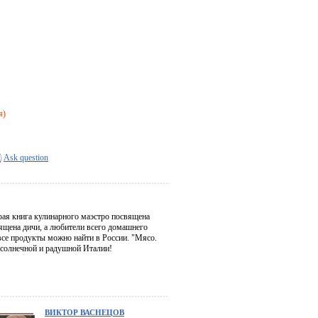
я)
Ask question
рая книга кулинарного маэстро посвящена
вящена дичи, а любители всего домашнего
все продукты можно найти в России. "Мясо.
м солнечной и радушной Италии!
ВИКТОР ВАСНЕЦОВ