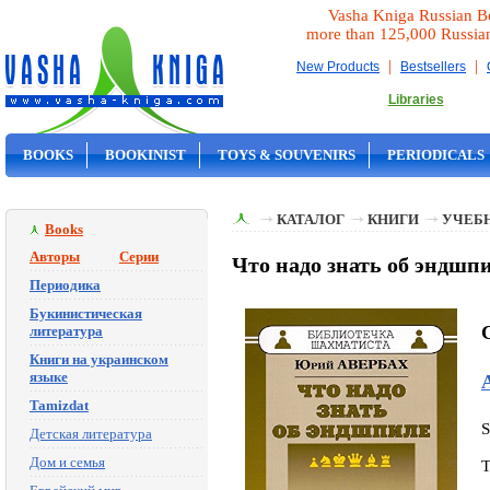
Vasha Kniga Russian B
more than 125,000 Russia
|
|
New Products
Bestsellers
Libraries
BOOKS
BOOKINIST
TOYS & SOUVENIRS
PERIODICALS
ON SALE
КАТАЛОГ
КНИГИ
УЧЕБН
Books
Авторы
Серии
Что надо знать об эндшп
Периодика
Букинистическая
литература
Книги на украинском
языке
Tamizdat
Детская литература
Дом и семья
T