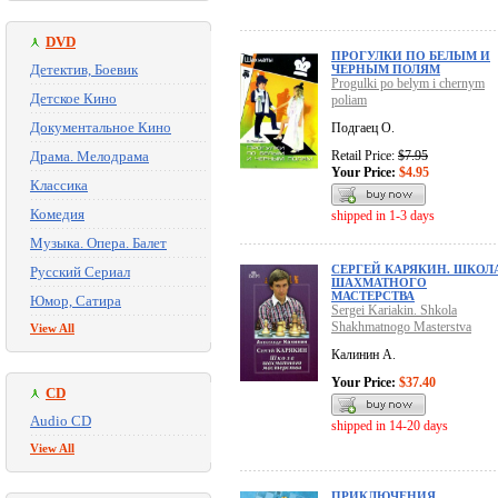
DVD
ПРОГУЛКИ ПО БЕЛЫМ И
Детектив, Боевик
ЧЕРНЫМ ПОЛЯМ
Progulki po belym i chernym
Детское Кино
poliam
Документальное Кино
Подгаец О.
Драма. Мелодрама
Retail Price:
$7.95
Your Price:
$4.95
Классика
Комедия
shipped in 1-3 days
Музыка. Опера. Балет
СЕРГЕЙ КАРЯКИН. ШКОЛ
Русский Сериал
ШАХМАТНОГО
МАСТЕРСТВА
Юмор, Сатира
Sergei Kariakin. Shkola
Shakhmatnogo Masterstva
View All
Калинин А.
Your Price:
$37.40
CD
Audio CD
shipped in 14-20 days
View All
ПРИКЛЮЧЕНИЯ