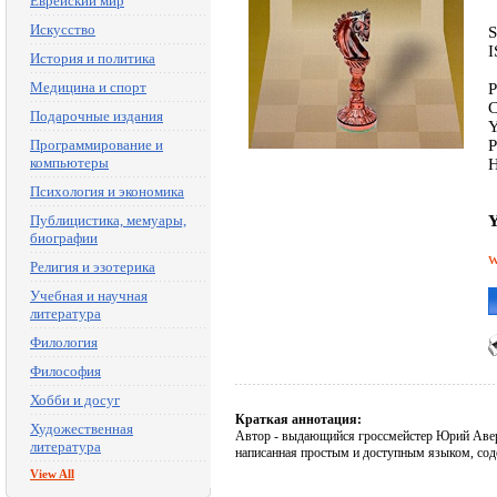
Еврейский мир
Искусство
S
I
История и политика
Медицина и спорт
P
C
Подарочные издания
Y
Программирование и
P
компьютеры
H
Психология и экономика
Публицистика, мемуары,
Y
биографии
w
Религия и эзотерика
Учебная и научная
литература
Филология
Философия
Хобби и досуг
Краткая аннотация:
Художественная
Автор - выдающийся гроссмейстер Юрий Аверб
литература
написанная простым и доступным языком, сод
View All