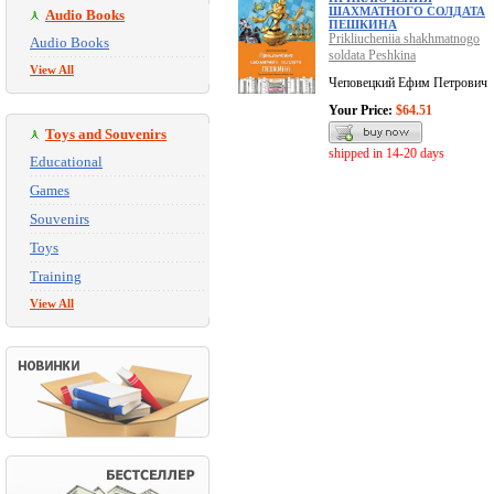
ШАХМАТНОГО СОЛДАТА
Audio Books
ПЕШКИНА
Prikliucheniia shakhmatnogo
Audio Books
soldata Peshkina
View All
Чеповецкий Ефим Петрович
Your Price:
$64.51
Toys and Souvenirs
shipped in 14-20 days
Educational
Games
Souvenirs
Toys
Training
View All