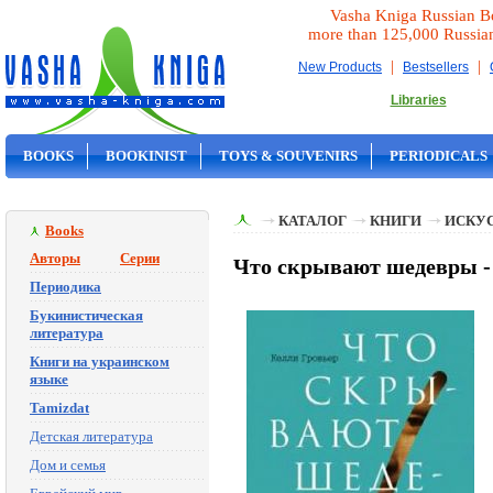
Vasha Kniga Russian B
more than 125,000 Russia
|
|
New Products
Bestsellers
Libraries
BOOKS
BOOKINIST
TOYS & SOUVENIRS
PERIODICALS
ON SALE
КАТАЛОГ
КНИГИ
ИСКУ
Books
Авторы
Серии
Что скрывают шедевры -
Периодика
Букинистическая
литература
Книги на украинском
языке
Tamizdat
Детская литература
Дом и семья