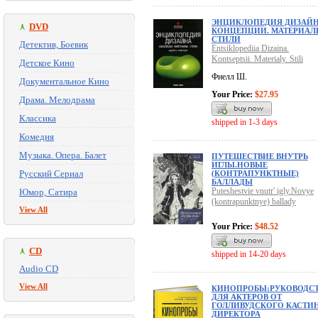
ЭНЦИКЛОПЕДИЯ ДИЗАЙН
DVD
КОНЦЕПЦИИ. МАТЕРИАЛ
СТИЛИ
Детектив, Боевик
Entsiklopediia Dizaina.
Kontseptsii. Materialy. Stili
Детское Кино
Фиелл Ш.
Документальное Кино
Your Price:
$27.95
Драма. Мелодрама
Классика
shipped in 1-3 days
Комедия
Музыка. Опера. Балет
ПУТЕШЕСТВИЕ ВНУТРЬ
ИГЛЫ.НОВЫЕ
Русский Сериал
(КОНТРАПУНКТНЫЕ)
БАЛЛАДЫ
Puteshestvie vnutr' igly.Novye
Юмор, Сатира
(kontrapunktnye) ballady
View All
Your Price:
$48.52
CD
shipped in 14-20 days
Audio CD
View All
КИНОПРОБЫ:РУКОВОДС
ДЛЯ АКТЕРОВ ОТ
ГОЛЛИВУДСКОГО КАСТИН
ДИРЕКТОРА