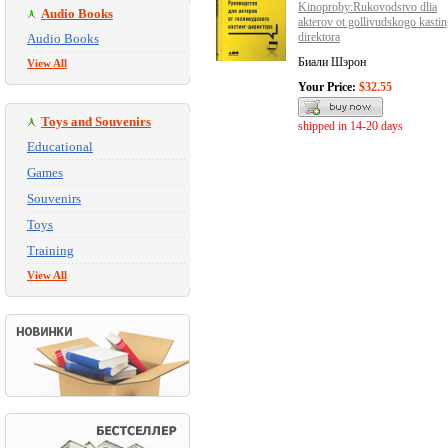
Kinoproby:Rukovodstvo dlia
Audio Books
akterov ot gollivudskogo kastin
direktora
Audio Books
Биали Шэрон
View All
Your Price:
$32.55
Toys and Souvenirs
shipped in 14-20 days
Educational
Games
Souvenirs
Toys
Training
View All