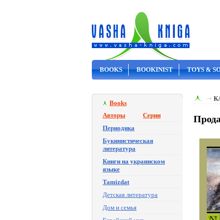
BOOKS
BOOKINIST
TOYS & S
ON SALE
К
Books
Авторы
Серии
Прода
Периодика
Букинистическая
литература
Книги на украинском
языке
Tamizdat
Детская литература
Дом и семья