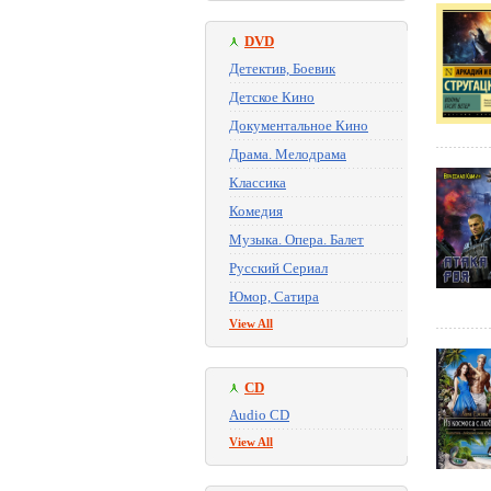
DVD
Детектив, Боевик
Детское Кино
Документальное Кино
Драма. Мелодрама
Классика
Комедия
Музыка. Опера. Балет
Русский Сериал
Юмор, Сатира
View All
CD
Audio CD
View All