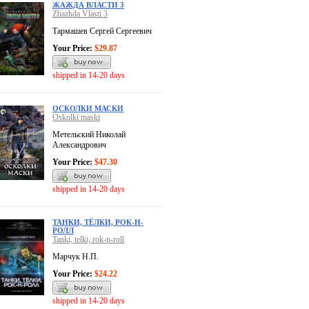
ЖАЖДА ВЛАСТИ 3
Zhazhda Vlasti 3
Тармашев Сергей Сергеевич
Your Price:
$29.87
shipped in 14-20 days
ОСКОЛКИ МАСКИ
Oskolki maski
Метельский Николай
Александрович
Your Price:
$47.30
shipped in 14-20 days
ТАНКИ, ТЁЛКИ, РОК-Н-
РОЛЛ
Tanki, telki, rok-n-roll
Марчук Н.П.
Your Price:
$24.22
shipped in 14-20 days