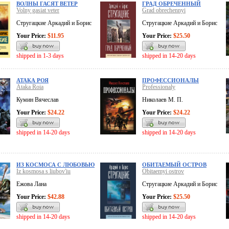
ВОЛНЫ ГАСЯТ ВЕТЕР
ГРАД ОБРЕЧЕННЫЙ
Volny gasiat veter
Grad obrechennyi
Стругацкие Аркадий и Борис
Стругацкие Аркадий и Борис
Your Price:
$11.95
Your Price:
$25.50
shipped in 1-3 days
shipped in 14-20 days
АТАКА РОЯ
ПРОФЕССИОНАЛЫ
Ataka Roia
Professionaly
Кумин Вячеслав
Николаев М. П.
Your Price:
$24.22
Your Price:
$24.22
shipped in 14-20 days
shipped in 14-20 days
ИЗ КОСМОСА С ЛЮБОВЬЮ
ОБИТАЕМЫЙ ОСТРОВ
Iz kosmosa s liubov'iu
Obitaemyi ostrov
Ежова Лана
Стругацкие Аркадий и Борис
Your Price:
$42.88
Your Price:
$25.50
shipped in 14-20 days
shipped in 14-20 days