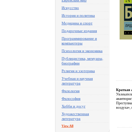
Еврейский мир
Искусство
История и политика
Медицина и спорт
Подарочные издания
Программирование и
компьютеры
Психология и экономика
Публицистика, мемуары,
биографии
Религия и эзотерика
Учебная и научная
литература
Краткая 
Филология
Увлекател
Философия
авантюрис
Преступна
Хобби и досуг
воздуха», 
Художественная
литература
View All