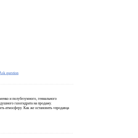
Ask question
енко и полубезумного, гениального
душного газогидрата на продажу.
ять атмосферу. Как же остановить «продавца