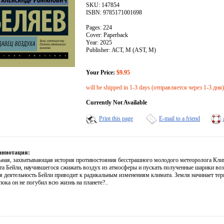
SKU: 147854
ISBN: 9785171001698
Pages: 224
Cover: Paperback
Year: 2025
Publisher: АСТ, М (AST, M)
Your Price:
$9.95
will be shipped in 1-3 days (отправляется через 1-3 дня)
Currently Not Available
Print this page
E-mail to a friend
аннотация:
ьная, захватывающая история противостояния бесстрашного молодого метеоролога Клим
та Бейли, научившегося сжижать воздух из атмосферы и пускать полученные шарики воз
я деятельность Бейли приводит к радикальным изменениям климата. Земля начинает тер
пока он не погубил всю жизнь на планете?..