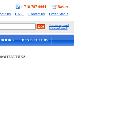
1-718-787-0664
|
Basket
|
|
|
bout us
F.A.Q.
Contact us
Order Status
Russian keyboard
Advanced search
 BOOKS
BESTSELLERS
 ФАНТАСТИКА