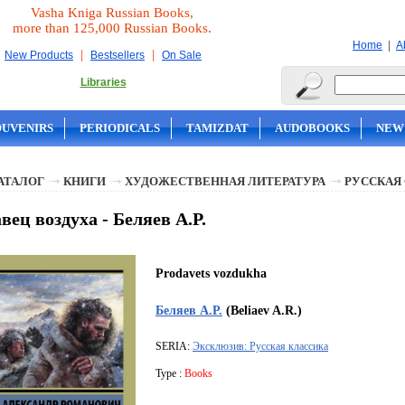
Vasha Kniga Russian Books,
more than 125,000 Russian Books.
|
Home
A
|
|
New Products
Bestsellers
On Sale
Libraries
OUVENIRS
PERIODICALS
TAMIZDAT
AUDOBOOKS
NEW
АТАЛОГ
КНИГИ
ХУДОЖЕСТВЕННАЯ ЛИТЕРАТУРА
РУССКАЯ
вец воздуха - Беляев А.Р.
Prodavets vozdukha
Беляев А.Р.
(Beliaev A.R.)
SERIA:
Эксклюзив: Русская классика
Type :
Books