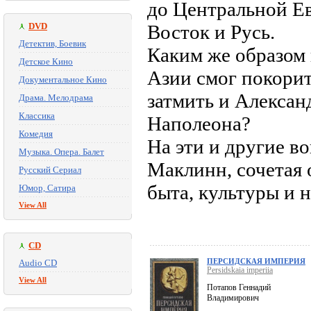
до Центральной Ев
DVD
Восток и Русь.
Детектив, Боевик
Каким же образом
Детское Кино
Азии смог покори
Документальное Кино
затмить и Алексан
Драма. Мелодрама
Классика
Наполеона?
Комедия
На эти и другие в
Музыка. Опера. Балет
Маклинн, сочетая 
Русский Сериал
быта, культуры и 
Юмор, Сатира
View All
CD
ПЕРСИДСКАЯ ИМПЕРИЯ
Audio CD
Persidskaia imperiia
View All
Потапов Геннадий
Владимирович