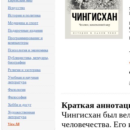
Еврейский мир
Искусство
История и политика
Медицина и спорт
Подарочные издания
Программирование и
компьютеры
Психология и экономика
Публицистика, мемуары,
биографии
Религия и эзотерика
Учебная и научная
литература
Филология
Философия
Краткая аннотац
Хобби и досуг
Художественная
Чингисхан был ве
литература
человечества. Его
View All