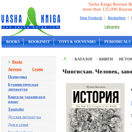
Vasha Kniga Russian B
more than 125,000 Russia
|
|
New Products
Bestsellers
Libraries
BOOKS
BOOKINIST
TOYS & SOUVENIRS
PERIODICALS
ON SALE
КАТАЛОГ
КНИГИ
ИСТОР
Books
Авторы
Серии
Чингисхан. Человек, за
Периодика
Букинистическая
литература
Книги на украинском
языке
Tamizdat
Детская литература
Дом и семья