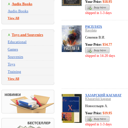
Your Price:
$18.95
Audio Books
Audio Books
shipped in 1-3 days
View All
РАСПЛАТА
Rasplata
Toys and Souvenirs
Семенов В.И.
Educational
Your Price:
$54.77
Games
shipped in 14-20 days
Souvenirs
Toys
Training
View All
ХАЗАРСКИЙ КАГАНАТ
Khazarskii kaganat
Новосельцев А.
Your Price:
$19.95
shipped in 1-3 days