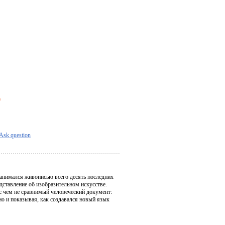
)
Ask question
Занимался живописью всего десять последних
дставление об изобразительном искусстве.
с чем не сравнимый человеческий документ:
но и показывая, как создавался новый язык