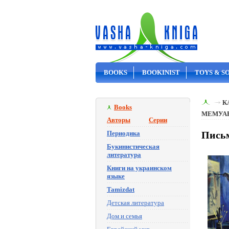
BOOKS
BOOKINIST
TOYS & S
ON SALE
К
Books
МЕМУА
Авторы
Серии
Периодика
Письм
Букинистическая
литература
Книги на украинском
языке
Tamizdat
Детская литература
Дом и семья