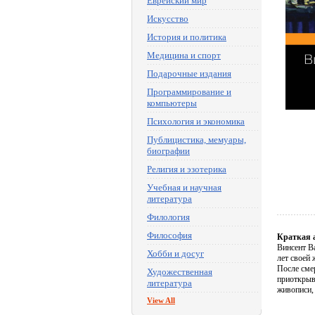
Еврейский мир
Искусство
История и политика
Медицина и спорт
Подарочные издания
Программирование и
компьютеры
Психология и экономика
Публицистика, мемуары,
биографии
Религия и эзотерика
Учебная и научная
литература
Филология
Философия
Краткая 
Винсент В
Хобби и досуг
лет своей 
После сме
Художественная
приоткрыва
литература
живописи,
View All