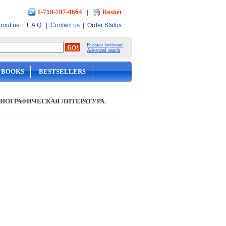
1-718-787-0664
|
Basket
|
|
|
bout us
F.A.Q.
Contact us
Order Status
Russian keyboard
Advanced search
 BOOKS
BESTSELLERS
ИОГРАФИЧЕСКАЯ ЛИТЕРАТУРА.