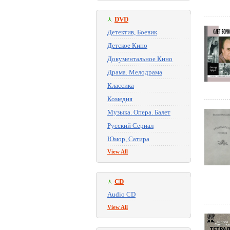
DVD
Детектив, Боевик
Детское Кино
Документальное Кино
Драма. Мелодрама
Классика
Комедия
Музыка. Опера. Балет
Русский Сериал
Юмор, Сатира
View All
CD
Audio CD
View All