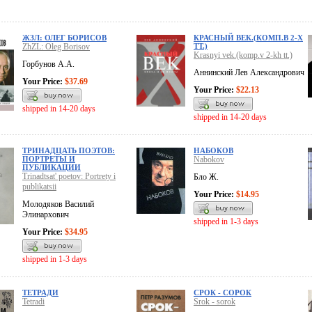
ЖЗЛ: ОЛЕГ БОРИСОВ
КРАСНЫЙ ВЕК.(КОМП.В 2-Х
ZhZL: Oleg Borisov
ТТ.)
Krasnyi vek.(komp.v 2-kh tt.)
Горбунов А.А.
Аннинский Лев Александрович
Your Price:
$37.69
Your Price:
$22.13
shipped in 14-20 days
shipped in 14-20 days
ТРИНАДЦАТЬ ПОЭТОВ:
НАБОКОВ
ПОРТРЕТЫ И
Nabokov
ПУБЛИКАЦИИ
Trinadtsat' poetov: Portrety i
Бло Ж.
publikatsii
Your Price:
$14.95
Молодяков Василий
Элинархович
shipped in 1-3 days
Your Price:
$34.95
shipped in 1-3 days
ТЕТРАДИ
СРОК - СОРОК
Tetradi
Srok - sorok