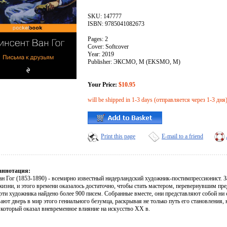
SKU: 147777
ISBN: 9785041082673
Pages: 2
Cover: Softcover
Year: 2019
Publisher: ЭКСМО, М (EKSMO, M)
Your Price:
$10.95
will be shipped in 1-3 days (отправляется через 1-3 дня
Print this page
E-mail to a friend
аннотация:
ан Гог (1853-1890) - всемирно известный нидерландский художник-постимпрессионист. 
жизни, и этого времени оказалось достаточно, чтобы стать мастером, перевернувшим пре
рти художника найдено более 900 писем. Cобранные вместе, они представляют собой ни 
ют дверь в мир этого гениального безумца, раскрывая не только путь его становления, 
 который оказал вневременное влияние на искусство XX в.