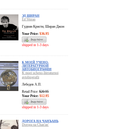
ЭД ШИРАН
Ed Shiran
Гудвин Кристи, Ширан Джон
Your Price:
$36.95
shipped in 1-3 days
К МОЕЙ УЧЕНО-
ЛИТЕРАТУРНОЙ
АВТОБИОГРАФИИ
K moei ucheno-literaturnoi
avtobiografii
Лебедев А.П.
Retail Price:
$20.95
Your Price:
$12.95
shipped in 1-3 days
ДОРОГА НА ЧАНЪАНЬ
Doroga na Chan'an'