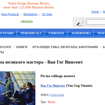
Vasha Kniga Russian Books,
more than 125,000 Russian Books.
|
Home
A
|
|
New Products
Bestsellers
On Sale
Libraries
OUVENIRS
PERIODICALS
TAMIZDAT
AUDOBOOKS
NEW
АТАЛОГ
КНИГИ
ПУБЛИЦИСТИКА, МЕМУАРЫ, БИОГРАФИИ
Б
РЫ
а великого мастера - Ван Гог Винсент
Pis'ma velikogo mastera
Ван Гог Винсент
(Van Gog Vinsent)
SERIA:
Pocket book
Type :
Books