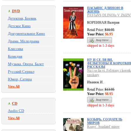
ПАСЬЯНС ДЛИНОЮ В
DVD
ЖИЗНЬ
PAS'IaNS DLINOIu V ZhIZN'
Детектив, Боевик
КОРЕННАЯ Валерия
Детское Кино
Retail Price:
$10.95
Документальное Кино
Your Price:
$6.95
Драма. Мелодрама
shipped in 1-3 days
Классика
Комедия
НУ И СЕ ЛЯ ВИ.
ФЕЛЬЕТОНЫ И КОРОТКИ
Музыка. Опера. Балет
РАССКАЗЫ
Nu i se lia vi. Fel'etony i korotk
Русский Сериал
rasskazy
Юмор, Сатира
Иванюк И.
View All
Retail Price:
$13.95
Your Price:
$8.95
CD
shipped in 1-3 days
Audio CD
View All
КОЗЫРЬ. СОЗДАТЕЛЬ
МИРОВ
Kozyr'. Sozdatel' mirov