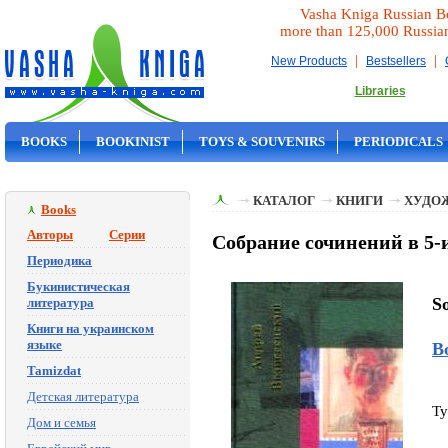
Vasha Kniga Russian B
more than 125,000 Russia
|
|
New Products
Bestsellers
Libraries
BOOKS
BOOKINIST
TOYS & SOUVENIRS
PERIODICALS
ON SALE
КАТАЛОГ
КНИГИ
ХУДО
Books
Авторы
Серии
Собрание сочинений в 5-и
Периодика
Букинистическая
So
литература
Книги на украинском
языке
В
Tamizdat
Детская литература
Ty
Дом и семья