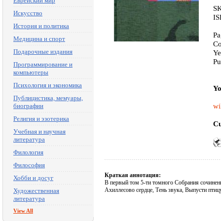
Еврейский мир
SK
Искусство
IS
История и политика
Pa
Медицина и спорт
Co
Подарочные издания
Ye
Pu
Программирование и
компьютеры
Психология и экономика
Yo
Публицистика, мемуары,
wi
биографии
Религия и эзотерика
Cu
Учебная и научная
литература
Филология
Философия
Краткая аннотация:
Хобби и досуг
В первый том 5-ти томного Собрания сочинен
Ахиллесово сердце, Тень звука, Выпусти птиц
Художественная
литература
View All