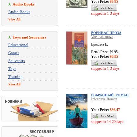
Your Price:
$9.95
Audio Books
Audio Books
shipped in 1-3 days
View All
ВОЕННАЯ ПРОЗА
Voennaia proza
Toys and Souvenirs
Ерохина Е.
Educational
Retail Price:
$9.95
Games
Your Price:
$6.95
Souvenirs
Toys
shipped in 1-3 days
Training
View All
ИЗБРАННЫЙ. РОМАН
Izbrannyi. Roman
Your Price:
$36.47
shipped in 14-20 days