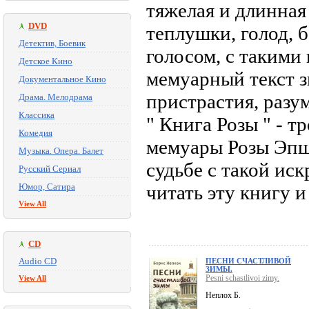
тяжелая и длинная
DVD
теплушки, голод, б
Детектив, Боевик
голосом, с такими
Детское Кино
мемуарный текст зв
Документальное Кино
пристрастия, разум
Драма. Мелодрама
Классика
" Книга Розы " - т
Комедия
мемуары Розы Эпш
Музыка. Опера. Балет
судьбе с такой ис
Русский Сериал
Юмор, Сатира
читать эту книгу и
View All
CD
Audio CD
ПЕСНИ СЧАСТЛИВОЙ
ЗИМЫ.
Pesni schastlivoi zimy.
View All
Неплох Б.