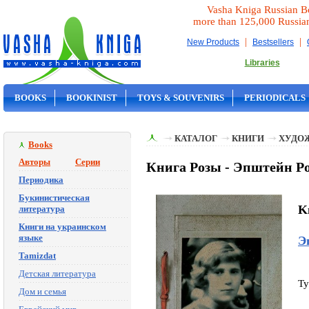
Vasha Kniga Russian B
more than 125,000 Russia
|
|
New Products
Bestsellers
Libraries
BOOKS
BOOKINIST
TOYS & SOUVENIRS
PERIODICALS
ON SALE
КАТАЛОГ
КНИГИ
ХУДО
Books
Авторы
Серии
Книга Розы - Эпштейн Р
Периодика
Букинистическая
K
литература
Книги на украинском
языке
Э
Tamizdat
Детская литература
Ty
Дом и семья