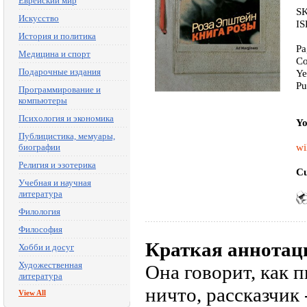
Еврейский мир
SK
Искусство
IS
История и политика
Pa
Медицина и спорт
Co
Подарочные издания
Ye
Pu
Программирование и
компьютеры
Психология и экономика
Yo
Публицистика, мемуары,
wi
биографии
Религия и эзотерика
Cu
Учебная и научная
литература
Филология
Философия
Краткая аннотац
Хобби и досуг
Художественная
Она говорит, как п
литература
ничто, рассказчик 
View All