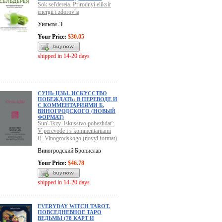
Sok sel'dereia. Prirodnyi eliksir
energii i zdorov'ia
Уильям Э.
Your Price:
$30.05
shipped in 14-20 days
СУНЬ-ЦЗЫ. ИСКУССТВО
ПОБЕЖДАТЬ: В ПЕРЕВОДЕ И
С КОММЕНТАРИЯМИ Б.
ВИНОГРОДСКОГО (НОВЫЙ
ФОРМАТ)
Sun'-Tszy. Iskusstvo pobezhdat':
V perevode i s kommentariiami
B. Vinogrodskogo (novyi format)
Виногродский Бронислав
Your Price:
$46.78
shipped in 14-20 days
EVERYDAY WITCH TAROT.
ПОВСЕДНЕВНОЕ ТАРО
ВЕДЬМЫ (78 КАРТ И