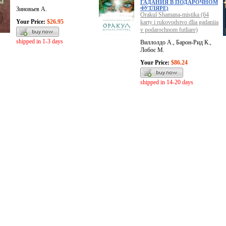
ГАДАНИЯ В ПОДАРОЧНОМ
ФУТЛЯРЕ)
Зиновьев А.
Orakul Shamana-mistika (64
Your Price:
$26.95
karty i rukovodstvo dlia gadaniia
v podarochnom futliare)
shipped in 1-3 days
Виллолдо А., Барон-Рид К.,
Лобос М.
Your Price:
$86.24
shipped in 14-20 days