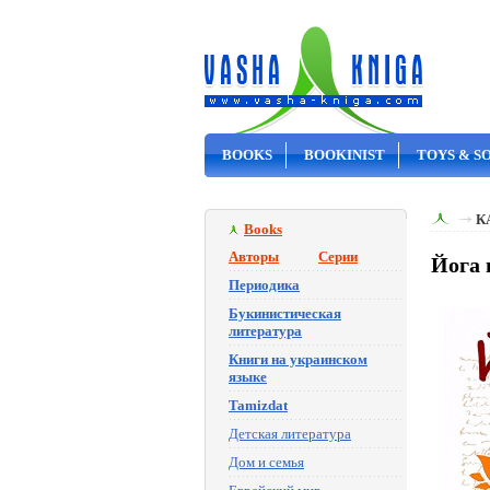
BOOKS
BOOKINIST
TOYS & S
ON SALE
К
Books
Авторы
Серии
Йога 
Периодика
Букинистическая
литература
Книги на украинском
языке
Tamizdat
Детская литература
Дом и семья