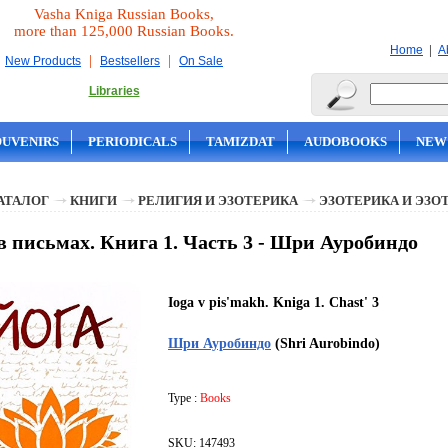
Vasha Kniga Russian Books,
more than 125,000 Russian Books.
|
Home
A
|
|
New Products
Bestsellers
On Sale
Libraries
OUVENIRS
PERIODICALS
TAMIZDAT
AUDOBOOKS
NEW
АТАЛОГ
КНИГИ
РЕЛИГИЯ И ЭЗОТЕРИКА
ЭЗОТЕРИКА И ЭЗО
в письмах. Книга 1. Часть 3 - Шри Ауробиндо
Ioga v pis'makh. Kniga 1. Chast' 3
Шри Ауробиндо
(Shri Aurobindo)
Type :
Books
SKU: 147493