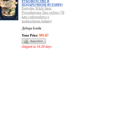
РУКОВОДСТВО В
ПОДАРОЧНОМ ФУТЛЯРЕ)
Everyday Witch Tarot.
Povsednevnoe Taro ved'my (78
kart i rukovodstvo v
podarochnom futliare)
Дебора Блейк
Your Price:
$91.87
shipped in 14-20 days