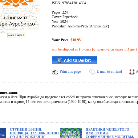
ISBN: 9785413014394
Pages: 224
Cover: Paperback
Year: 2024
Publisher: Амрита-Русь (Amrita-Rus')
Your Price:
$10.95
will be shipped in 1-3 days (отправляется через 1-3 дня)
Print this page
E-mail to a friend
A
аннотация:
исем о йоге Шри Ауробиндо представляет собой не просто эпистолярное наследие велик
аписал в период 14-летнего затворничества (1926-1940), когда они были единственным 
СТУПЕНИ БЫТИЯ.
ПРАКТИКИ ЧЕТВЕРТОГО
ПОСВЯЩАЕТСЯ 100-ЛЕТИЮ
ИЗМЕРЕНИЯ.
СО ДНЯ РОЖДЕНИЯ
СОВРЕМЕННЫЕ МОЛИТВЫ,