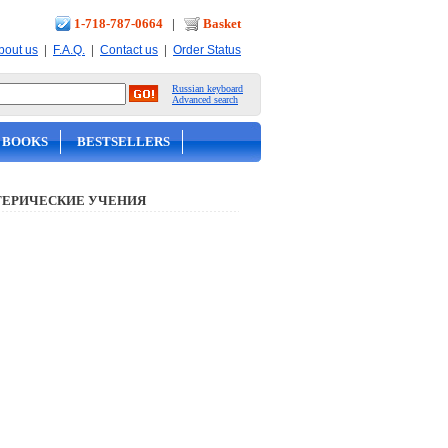
1-718-787-0664
|
Basket
|
|
|
bout us
F.A.Q.
Contact us
Order Status
Russian keyboard
Advanced search
 BOOKS
BESTSELLERS
ТЕРИЧЕСКИЕ УЧЕНИЯ