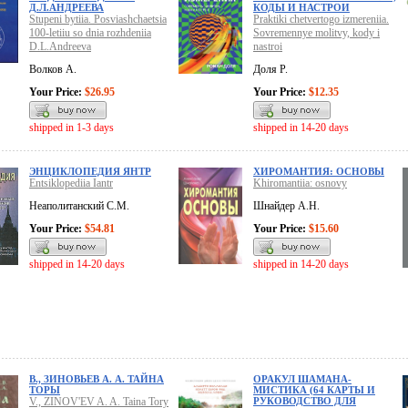
Д.Л.АНДРЕЕВА
КОДЫ И НАСТРОИ
Stupeni bytiia. Posviashchaetsia
Praktiki chetvertogo izmereniia.
100-letiiu so dnia rozhdeniia
Sovremennye molitvy, kody i
D.L.Andreeva
nastroi
Волков А.
Доля Р.
Your Price:
$26.95
Your Price:
$12.35
shipped in 1-3 days
shipped in 14-20 days
ЭНЦИКЛОПЕДИЯ ЯНТР
ХИРОМАНТИЯ: ОСНОВЫ
Entsiklopediia Iantr
Khiromantiia: osnovy
Неаполитанский С.М.
Шнайдер А.Н.
Your Price:
$54.81
Your Price:
$15.60
shipped in 14-20 days
shipped in 14-20 days
В., ЗИНОВЬЕВ А. А. ТАЙНА
ОРАКУЛ ШАМАНА-
ТОРЫ
МИСТИКА (64 КАРТЫ И
V., ZINOV'EV A. A. Taina Tory
РУКОВОДСТВО ДЛЯ