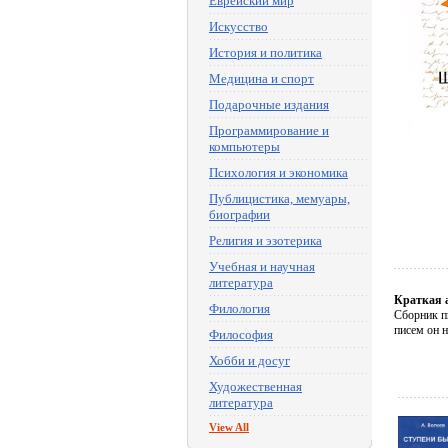
Еврейский мир
Искусство
История и политика
Медицина и спорт
Подарочные издания
Программирование и
компьютеры
Психология и экономика
Публицистика, мемуары,
биографии
Религия и эзотерика
Учебная и научная
литература
Краткая 
Филология
Сборник п
писем он н
Философия
Хобби и досуг
Художественная
литература
View All