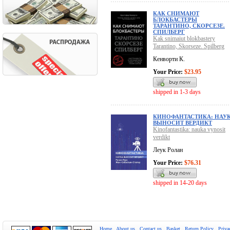
КАК СНИМАЮТ
БЛОКБАСТЕРЫ
ТАРАНТИНО, СКОРСЕЗЕ.
СПИЛБЕРГ
Kak snimaiut blokbastery
Tarantino, Skorseze. Spilberg
Кенворти К.
Your Price:
$23.95
shipped in 1-3 days
КИНОФАНТАСТИКА: НАУ
ВЫНОСИТ ВЕРДИКТ
Kinofantastika: nauka vynosit
verdikt
Леук Ролан
Your Price:
$76.31
shipped in 14-20 days
Home
About us
Contact us
Basket
Return Policy
Priva