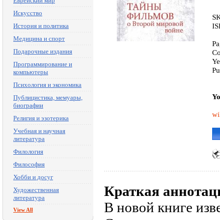
Еврейский мир
Искусство
SK
IS
История и политика
Медицина и спорт
Pa
Подарочные издания
Co
Ye
Программирование и
Pu
компьютеры
Психология и экономика
Yo
Публицистика, мемуары,
биографии
wi
Религия и эзотерика
Учебная и научная
литература
Филология
Философия
Хобби и досуг
Краткая аннотац
Художественная
литература
В новой книге изв
View All