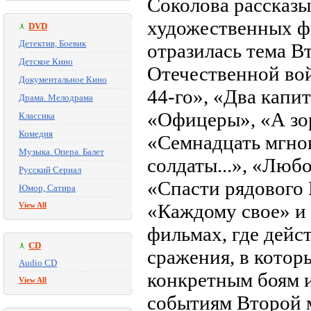
Соколова рассказы
художественных фи
DVD
Детектив, Боевик
отразилась тема В
Детское Кино
Отечественной вой
Документальное Кино
44-го», «Два капи
Драма. Мелодрама
«Офицеры», «А зор
Классика
Комедия
«Семнадцать мгно
Музыка. Опера. Балет
солдаты...», «Люб
Русский Сериал
«Спасти рядового 
Юмор, Сатира
«Каждому свое» и 
View All
фильмах, где дей
CD
сражения, в котор
Audio CD
конкретным боям и
View All
событиям Второй 