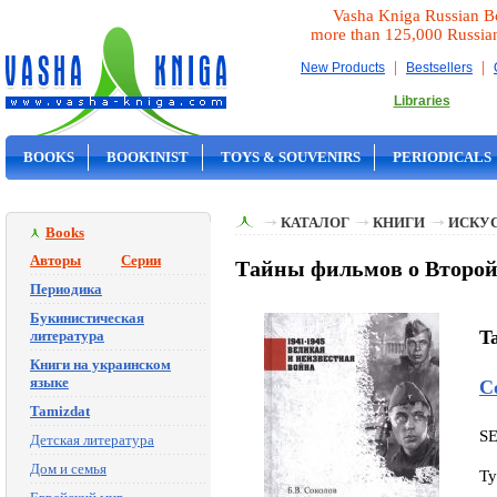
Vasha Kniga Russian B
more than 125,000 Russia
|
|
New Products
Bestsellers
Libraries
BOOKS
BOOKINIST
TOYS & SOUVENIRS
PERIODICALS
ON SALE
КАТАЛОГ
КНИГИ
ИСКУ
Books
Авторы
Серии
Тайны фильмов о Второй 
Периодика
Букинистическая
Ta
литература
Книги на украинском
языке
С
Tamizdat
S
Детская литература
Дом и семья
Ty