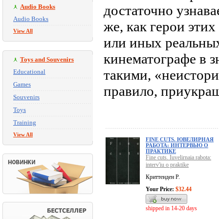
достаточно узнава
Audio Books
Audio Books
же, как герои этих
View All
или иных реальны
кинематографе в 
Toys and Souvenirs
такими, «неистори
Educational
Games
правило, приукраш
Souvenirs
Toys
Training
View All
FINE CUTS. ЮВЕЛИРНАЯ
РАБОТА: ИНТЕРВЬЮ О
ПРАКТИКЕ
Fine cuts. Iuvelirnaia rabota:
interv'iu o praktike
Криттенден Р.
Your Price:
$32.44
shipped in 14-20 days