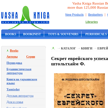
Vasha Kniga Russian B
more than 125,000 Russia
|
|
New Products
Bestsellers
Libraries
BOOKS
BOOKINIST
TOYS & SOUVENIRS
PERIODICALS
ON SALE
КАТАЛОГ
КНИГИ
ЕВРЕ
Books
Авторы
Серии
Секрет еврейского успеха
Периодика
штольтхайм Ф.
Букинистическая
литература
Книги на украинском
языке
Tamizdat
Детская литература
Дом и семья