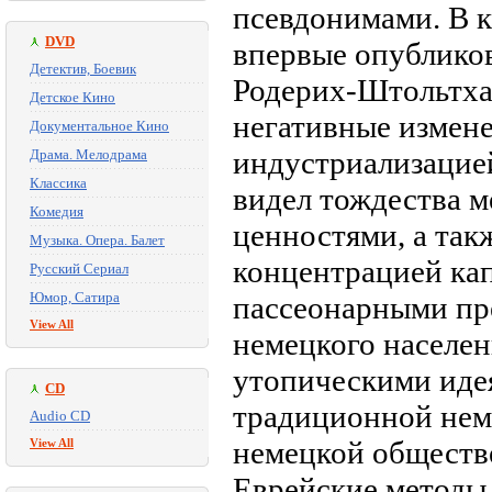
псевдонимами. В кни
DVD
впервые опублико
Детектив, Боевик
Родерих-Штольтха
Детское Кино
негативные измене
Документальное Кино
индустриализацией
Драма. Мелодрама
Классика
видел тождества 
Комедия
ценностями, а так
Музыка. Опера. Балет
концентрацией капи
Русский Сериал
Юмор, Сатира
пассеонарными пр
View All
немецкого населен
утопическими идея
CD
традиционной нем
Audio CD
немецкой обществе
View All
Еврейские методы