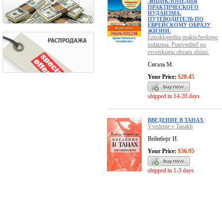
ЭНЦИКЛОПЕДИЯ
ПРАКТИЧЕСКОГО
ИУДАИЗМА.
ПУТЕВОДИТЕЛЬ ПО
ЕВРЕЙСКОМУ ОБРАЗУ
ЖИЗНИ.
Entsiklopediia prakticheskogo
iudaizma. Putevoditel' po
evreiskomu obrazu zhizni.
Сигаль М.
Your Price:
$20.45
shipped in 14-20 days
ВВЕДЕНИЕ В ТАНАХ
Vvedenie v Tanakh
Вейнберг И.
Your Price:
$36.95
shipped in 1-3 days