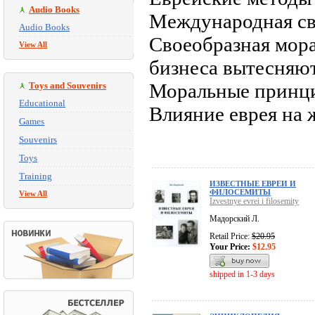
Audio Books
Международная свя
Audio Books
Своеобразная мора
View All
бизнеса вытесняют
Моральные принцип
Toys and Souvenirs
Educational
Влияние еврея на 
Games
Souvenirs
Toys
Training
ИЗВЕСТНЫЕ ЕВРЕИ И
ФИЛОСЕМИТЫ
View All
Izvestnye evrei i filosemity
Мадорский Л.
Retail Price:
$20.95
Your Price:
$12.95
shipped in 1-3 days