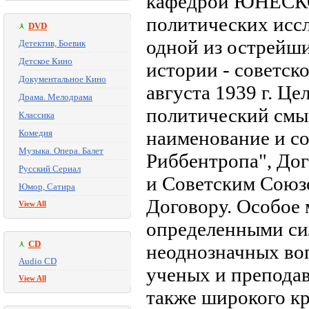
кафедрой ЮНЕСКО
политических исс
DVD
одной из острейш
Детектив, Боевик
Детское Кино
истории - советск
Документальное Кино
августа 1939 г. Це
Драма. Мелодрама
политический смыс
Классика
наименование и с
Комедия
Музыка. Опера. Балет
Риббентропа", До
Русский Сериал
и Советским Союзо
Юмор, Сатира
Договору. Особое 
View All
определенными сил
CD
неоднозначных во
Audio CD
ученых и преподав
View All
также широкого кр