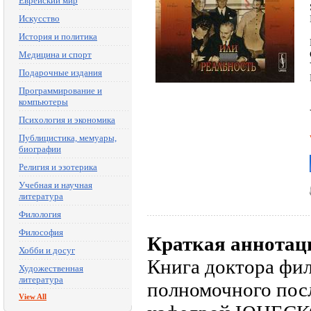
Еврейский мир
Искусство
История и политика
Медицина и спорт
Подарочные издания
Программирование и
компьютеры
Психология и экономика
Публицистика, мемуары,
биографии
Религия и эзотерика
Учебная и научная
литература
Филология
Философия
Краткая аннотац
Хобби и досуг
Книга доктора фил
Художественная
литература
полномочного пос
View All