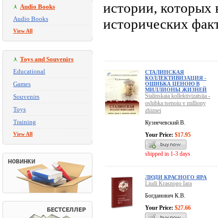
истории, которых 
Audio Books
Audio Books
исторических факт
View All
Toys and Souvenirs
Educational
СТАЛИНСКАЯ
КОЛЛЕКТИВИЗАЦИЯ -
Games
ОШИБКА ЦЕНОЮ В
МИЛЛИОНЫ ЖИЗНЕЙ
Stalinskaia kollektivizatsiia -
Souvenirs
oshibka tsenoiu v milliony
Toys
zhiznei
Training
Кузнечевский В.
View All
Your Price:
$17.95
shipped in 1-3 days
ЛЮДИ КРАСНОГО ЯРА
Liudi Krasnogo Iara
Богданович К.В.
Your Price:
$27.66