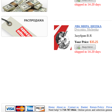
shipped in 14-20 days
ДВА МИРА. ЩЕПКА
Dva mira. Shchepka
Зазубрин В.Я.
Your Price:
$35.25
shipped in 14-20 days
Home
About us
Contact us
Basket
Return Policy
Priva
Need help?
1-718-787-0664
. Online prices and selection genera