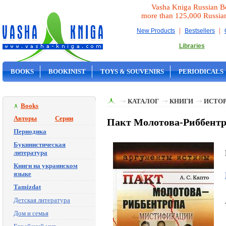
Vasha Kniga Russian B
more than 125,000 Russia
|
|
New Products
Bestsellers
Libraries
BOOKS
BOOKINIST
TOYS & SOUVENIRS
PERIODICALS
ON SALE
КАТАЛОГ
КНИГИ
ИСТОР
Books
Авторы
Серии
Пакт Молотова-Риббентр
Периодика
Букинистическая
литература
Книги на украинском
языке
Tamizdat
Детская литература
Дом и семья