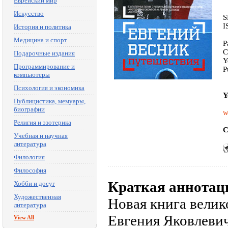
Еврейский мир
Искусство
S
I
История и политика
Медицина и спорт
P
C
Подарочные издания
Y
Программирование и
P
компьютеры
Психология и экономика
Y
Публицистика, мемуары,
биографии
w
Религия и эзотерика
C
Учебная и научная
литература
Филология
Философия
Краткая аннотац
Хобби и досуг
Художественная
Новая книга велик
литература
Евгения Яковлеви
View All