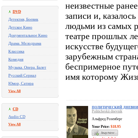
неизвестные ранее
DVD
записи и, казалос
Детектив, Боевик
людьми из самых р
Детское Кино
театре прошлых ле
Документальное Кино
Драма. Мелодрама
искусстве будущег
Классика
зарубежным страна
Комедия
беспримерное путе
Музыка. Опера. Балет
имя которому Жиз
Русский Сериал
Юмор, Сатира
View All
ПОЛИТИЧЕСКИЙ ДНЕВН
CD
Politicheskii dnevnik
Audio CD
Альфред Розенберг
View All
Your Price:
$18.95