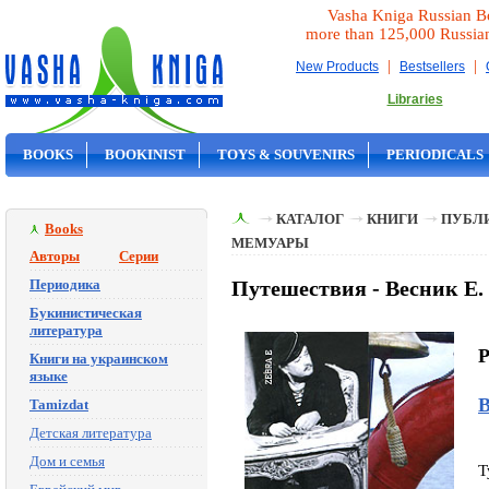
Vasha Kniga Russian B
more than 125,000 Russia
|
|
New Products
Bestsellers
Libraries
BOOKS
BOOKINIST
TOYS & SOUVENIRS
PERIODICALS
ON SALE
КАТАЛОГ
КНИГИ
ПУБЛИ
Books
МЕМУАРЫ
Авторы
Серии
Периодика
Путешествия - Весник Е.
Букинистическая
литература
P
Книги на украинском
языке
В
Tamizdat
Детская литература
Дом и семья
T