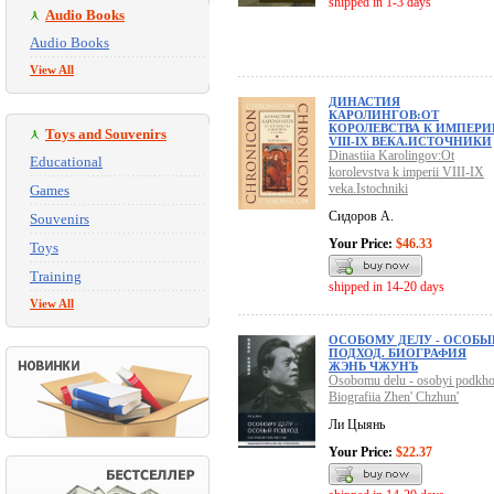
shipped in 1-3 days
Audio Books
Audio Books
View All
ДИНАСТИЯ
КАРОЛИНГОВ:ОТ
КОРОЛЕВСТВА К ИМПЕРИ
Toys and Souvenirs
VIII-IX ВЕКА.ИСТОЧНИКИ
Dinastiia Karolingov:Ot
Educational
korolevstva k imperii VIII-IX
veka.Istochniki
Games
Сидоров А.
Souvenirs
Your Price:
$46.33
Toys
Training
shipped in 14-20 days
View All
ОСОБОМУ ДЕЛУ - ОСОБЫ
ПОДХОД. БИОГРАФИЯ
ЖЭНЬ ЧЖУНЪ
Osobomu delu - osobyi podkho
Biografiia Zhen' Chzhun'
Ли Цыянь
Your Price:
$22.37