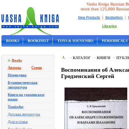
Vasha Kniga Russian B
more than 125,000 Russia
|
|
New Products
Bestsellers
Libraries
BOOKS
BOOKINIST
TOYS & SOUVENIRS
PERIODICALS
ON SALE
КАТАЛОГ
КНИГИ
ПУБЛИ
Books
Авторы
Серии
Воспоминания об Алекса
Периодика
Гродзенский Сергей
Букинистическая
литература
Книги на украинском
языке
Tamizdat
Детская литература
Дом и семья