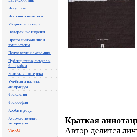
Еврейский мир
Искусство
История и политика
Медицина и спорт
Подарочные издания
Программирование и
компьютеры
Психология и экономика
Публицистика, мемуары,
биографии
Религия и эзотерика
Учебная и научная
литература
Филология
Философия
Хобби и досуг
Краткая аннотац
Художественная
литература
Автор делится ли
View All