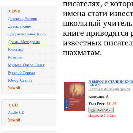
писателях, с котор
имена стати извес
DVD
Детектив, Боевик
школьный учитель,
Детское Кино
книге приводятся 
Документальное Кино
известных писател
Драма. Мелодрама
Классика
шахматам.
Комедия
Музыка. Опера. Балет
Русский Сериал
Юмор, Сатира
Я ВЫРОС В СТАЛИНСКУЮ
ЭПОХУ
View All
Ia vyros v stalinskuiu epokhu
Кимерлинг А.
Your Price:
$31.95
CD
Audio CD
shipped in 1-3 days
View All