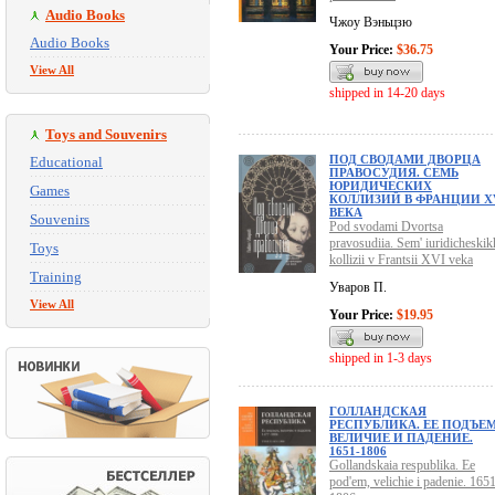
Audio Books
Чжоу Вэньцзю
Audio Books
Your Price:
$36.75
View All
shipped in 14-20 days
Toys and Souvenirs
ПОД СВОДАМИ ДВОРЦА
Educational
ПРАВОСУДИЯ. СЕМЬ
ЮРИДИЧЕСКИХ
Games
КОЛЛИЗИЙ В ФРАНЦИИ X
ВЕКА
Souvenirs
Pod svodami Dvortsa
pravosudiia. Sem' iuridicheskik
Toys
kollizii v Frantsii XVI veka
Training
Уваров П.
View All
Your Price:
$19.95
shipped in 1-3 days
ГОЛЛАНДСКАЯ
РЕСПУБЛИКА. ЕЕ ПОДЪЕМ
ВЕЛИЧИЕ И ПАДЕНИЕ.
1651-1806
Gollandskaia respublika. Ee
pod'em, velichie i padenie. 165