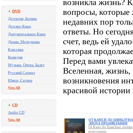
возникла жизнь? К
вопросы, которые 
DVD
Детектив, Боевик
недавних пор толь
Детское Кино
ответы. Но сегодн
Документальное Кино
счет, ведь ей уда
Драма. Мелодрама
которая продолжае
Классика
Комедия
Перед вами увлек
Музыка. Опера. Балет
Вселенная, жизнь,
Русский Сериал
возникновения инт
Юмор, Сатира
красивой истории и
View All
CD
Audio CD
View All
ОТ КАНСИ ДО ЦЯНЬЛУНА
ЭПОХА ПРОЦВЕТАНИЯ
Ot Kansi do Tsian'luna: epokha
protsvetaniia