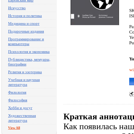
Еврейский мир
Искусство
SK
IS
История и политика
Медицина и спорт
Pa
Подарочные издания
Co
Ye
Программирование и
Pu
компьютеры
Психология и экономика
Yo
Публицистика, мемуары,
биографии
wi
Религия и эзотерика
Учебная и научная
литература
Филология
Философия
Хобби и досуг
Краткая аннотац
Художественная
литература
Как появилась наш
View All