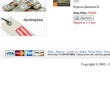
1806
Израэль Джонатан И.
Your Price:
$78.95
shipped in 1-3 days
Home
About us
Contact us
Basket
Return Policy
Priva
Need help?
1-718-787-0664
. Online prices and selection genera
Copyright © 2001 - 2