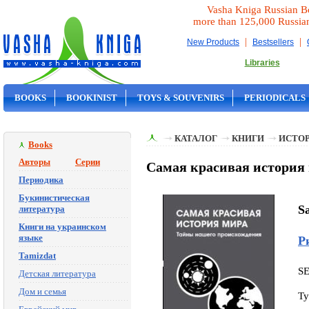
Vasha Kniga Russian B
more than 125,000 Russia
|
|
New Products
Bestsellers
Libraries
BOOKS
BOOKINIST
TOYS & SOUVENIRS
PERIODICALS
ON SALE
КАТАЛОГ
КНИГИ
ИСТОР
Books
Авторы
Серии
Самая красивая история 
Периодика
Букинистическая
Sa
литература
Книги на украинском
языке
Р
Tamizdat
S
Детская литература
Дом и семья
Ty