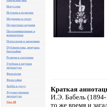
Еврейский мир
Искусство
История и политика
Медицина и спорт
Подарочные издания
Программирование и
компьютеры
Психология и экономика
Публицистика, мемуары,
биографии
Религия и эзотерика
Учебная и научная
литература
Филология
Философия
Хобби и досуг
Краткая аннотац
Художественная
И.Э. Бабель (1894-
литература
View All
то же время и заг