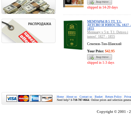
shipped in 14-20 days
МЕМУАРЫ В 5 ТТ. Т.1.
ДЕТСВО И ЮНОСТЬ. 1827 -
1855
Memuary v 5 tt. T.1. Detsvo i
iunost'. 1827 - 1855
Семенов-Тян-Шанский
Your Price:
$42.95
shipped in 1-3 days
Home
About us
Contact us
Basket
Return Policy
Priva
Need help?
1-718-787-0664
. Online prices and selection genera
Copyright © 2001 - 2