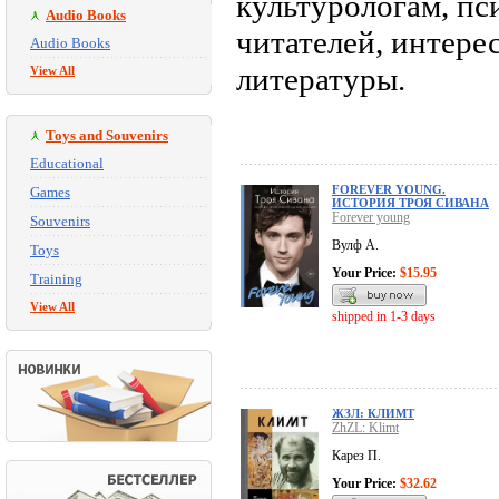
культурологам, пс
Audio Books
читателей, интере
Audio Books
литературы.
View All
Toys and Souvenirs
Educational
FOREVER YOUNG.
Games
ИСТОРИЯ ТРОЯ СИВАНА
Forever young
Souvenirs
Вулф А.
Toys
Your Price:
$15.95
Training
View All
shipped in 1-3 days
ЖЗЛ: КЛИМТ
ZhZL: Klimt
Карез П.
Your Price:
$32.62