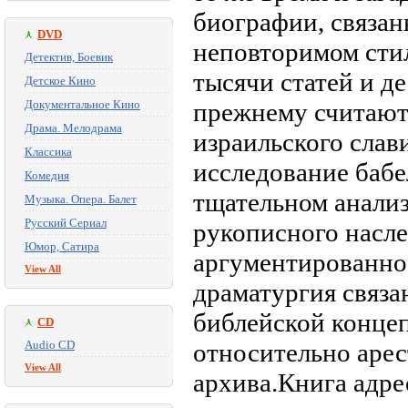
биографии, связан
DVD
неповторимом сти
Детектив, Боевик
тысячи статей и д
Детское Кино
Документальное Кино
прежнему считают
Драма. Мелодрама
израильского слав
Классика
исследование бабе
Комедия
тщательном анализ
Музыка. Опера. Балет
Русский Сериал
рукописного насле
Юмор, Сатира
аргументированно 
View All
драматургия связ
библейской концеп
CD
Audio CD
относительно арес
View All
архива.Книга адре