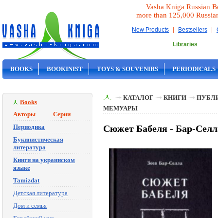
Vasha Kniga Russian B
more than 125,000 Russia
|
|
New Products
Bestsellers
Libraries
BOOKS
BOOKINIST
TOYS & SOUVENIRS
PERIODICALS
ON SALE
КАТАЛОГ
КНИГИ
ПУБЛИ
Books
МЕМУАРЫ
Авторы
Серии
Периодика
Сюжет Бабеля - Бар-Селл
Букинистическая
литература
Книги на украинском
языке
Tamizdat
Детская литература
Дом и семья