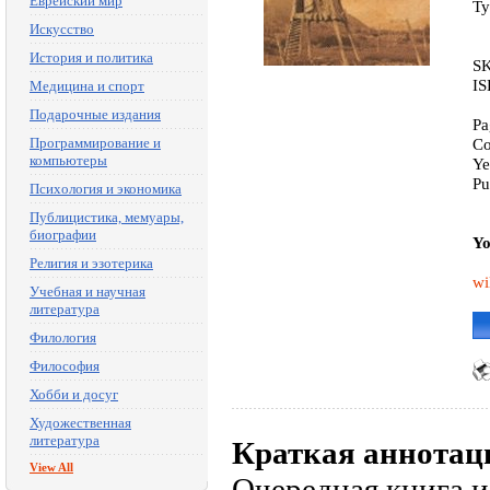
Еврейский мир
Ty
Искусство
История и политика
SK
IS
Медицина и спорт
Подарочные издания
Pa
Программирование и
Co
компьютеры
Ye
Pu
Психология и экономика
Публицистика, мемуары,
биографии
Yo
Религия и эзотерика
wi
Учебная и научная
литература
Филология
Философия
Хобби и досуг
Художественная
литература
Краткая аннотац
View All
Очередная книга и