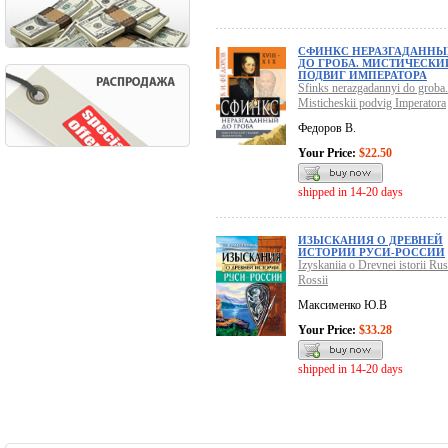
СФИНКС НЕРАЗГАДАНН
ДО ГРОБА. МИСТИЧЕСКИ
ПОДВИГ ИМПЕРАТОРА
Sfinks nerazgadannyi do groba.
Misticheskii podvig Imperatora
Федоров В.
Your Price:
$22.50
shipped in 14-20 days
ИЗЫСКАНИЯ О ДРЕВНЕЙ
ИСТОРИИ РУСИ-РОССИИ
Izyskaniia o Drevnei istorii Rus
Rossii
Максименко Ю.В
Your Price:
$33.28
shipped in 14-20 days