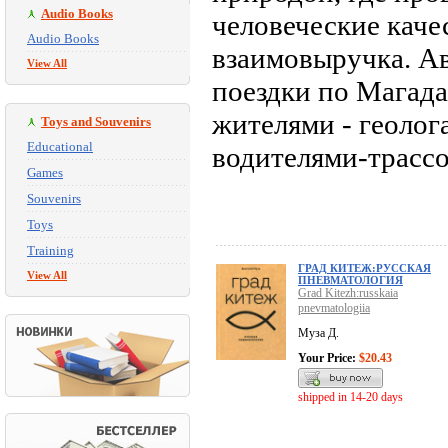
Audio Books
человеческие каче
Audio Books
взаимовыручка. А
View All
поездки по Магада
жителями - геоло
Toys and Souvenirs
Educational
водителями-трасс
Games
Souvenirs
Toys
Training
ГРАД КИТЕЖ:РУССКАЯ
View All
ПНЕВМАТОЛОГИЯ
Grad Kitezh:russkaia
pnevmatologiia
Муза Д.
Your Price:
$20.43
shipped in 14-20 days