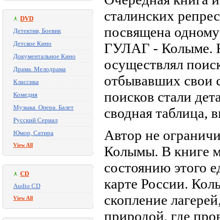
сталинских репрес
DVD
посвящена одному 
Детектив, Боевик
Детское Кино
ГУЛАГ - Колыме. 
Документальное Кино
осуществлял поиск
Драма. Мелодрама
отбывавших свои с
Классика
поисков стали дет
Комедия
Музыка. Опера. Балет
сводная таблица, 
Русский Сериал
Автор не ограничи
Юмор, Сатира
View All
Колымы. В книге 
состоянию этого е
CD
карте России. Кол
Audio CD
скопление лагерей
View All
природой, где про