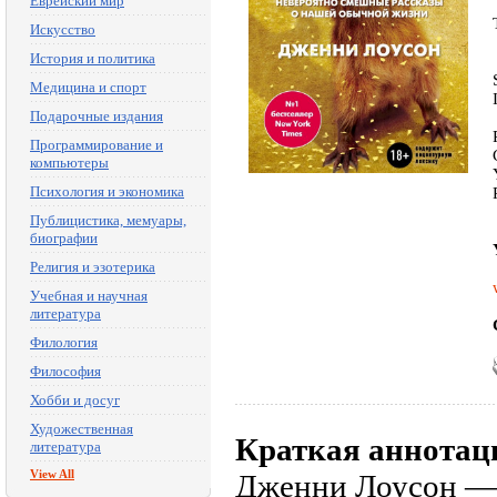
Еврейский мир
Искусство
История и политика
Медицина и спорт
Подарочные издания
Программирование и
компьютеры
Психология и экономика
Публицистика, мемуары,
биографии
Религия и эзотерика
Учебная и научная
литература
Филология
Философия
Хобби и досуг
Художественная
Краткая аннотац
литература
View All
Дженни Лоусон — н