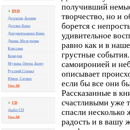
получивший немыс
DVD
творчество, но и 
Детектив, Боевик
борется с непрост
Детское Кино
удивительное восп
Документальное Кино
Драма. Мелодрама
равно как и в наш
Классика
грустные события.
Комедия
самоиронией и не
Музыка. Опера. Балет
Русский Сериал
описывает происхо
Юмор, Сатира
если бы все они б
View All
Рассказанные в кн
счастливыми уже т
CD
спасли несколько 
Audio CD
View All
радость и в вашу 