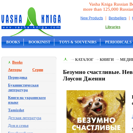
Vasha Kniga Russian B
more than 125,000 Russia
|
|
New Products
Bestsellers
Libraries
BOOKS
BOOKINIST
TOYS & SOUVENIRS
PERIODICALS
ON SALE
КАТАЛОГ
КНИГИ
МЕДИ
Books
Авторы
Серии
Безумно счастливые. Не
Периодика
Лоусон Дженни
Букинистическая
литература
Книги на украинском
языке
Tamizdat
Детская литература
Дом и семья