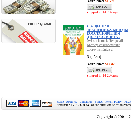
Your Price:
$11.97
shipped in 14-20 days
СВЯЩЕННАЯ
ТЕРАПЕВТИКА. МЕТОДЫ
ВОССТАНОВЛЕНИЯ
ЗДОРОВЬЯ. КНИГА 2
Sviashchennaia Terapevtika.
Metody vosstanovleniia
zdorov'ia. Kniga 2
Зор Алеф
Your Price:
$17.42
shipped in 14-20 days
Home
About us
Contact us
Basket
Return Policy
Priva
Need help?
1-718-787-0664
. Online prices and selection genera
Copyright © 2001 - 2