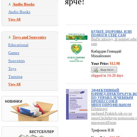
ярче!
Audio Books
Audio Books
View All
БУДЬТЕ ЗДОРОВЫ, ИЛИ
ПОМОГИ СЕБЕ САМ
Toys and Souvenirs
Bud'te zdorovy, ili pomogi sebe
sam
Educational
Кибардин Геннадий
Games
Михайлович
Souvenirs
Your Price:
$12.98
Toys
shipped in 14-20 days
Training
View All
ЭФФЕКТИВНЫЙ
НАЧМЕД.ПРАКТИЧ.РУК-В
ПО УПРАВЛ.ЛЕЧЕБНЫМ
ПРОЦЕССОМ В
МНОГОПРОФИЛЬНОМ
Effektivnyi
nachmed.Praktich.ruk-vo po
upravl.lechebnym protsessom v
mnogoprofil'nom
Трифонов И.В.