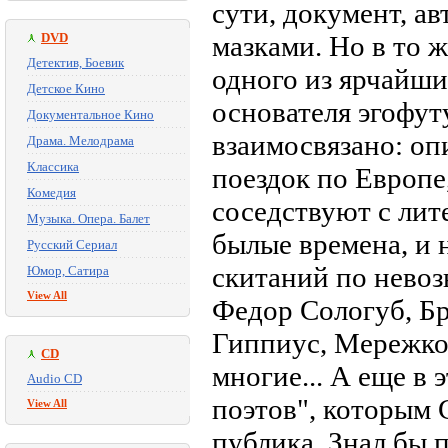
сути, документ, а
DVD
мазками. Но в то ж
Детектив, Боевик
одного из ярчайши
Детское Кино
основателя эгофут
Документальное Кино
взаимосвязано: оп
Драма. Мелодрама
Классика
поездок по Европе
Комедия
соседствуют с лит
Музыка. Опера. Балет
былые времена, и
Русский Сериал
скитаний по невоз
Юмор, Сатира
View All
Федор Сологуб, Бр
Гиппиус, Мережко
CD
многие... А еще в
Audio CD
поэтов", которым 
View All
публика. Знал бы п