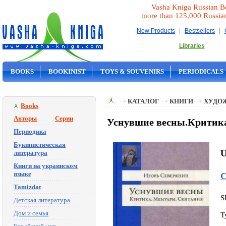
Vasha Kniga Russian B
more than 125,000 Russia
|
|
New Products
Bestsellers
Libraries
BOOKS
BOOKINIST
TOYS & SOUVENIRS
PERIODICALS
ON SALE
КАТАЛОГ
КНИГИ
ХУДО
Books
Авторы
Серии
Уснувшие весны.Критик
Периодика
Букинистическая
U
литература
Книги на украинском
языке
С
Tamizdat
S
Детская литература
Дом и семья
T