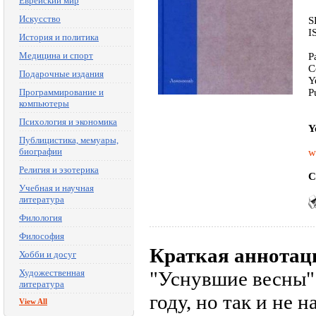
Еврейский мир
Искусство
S
I
История и политика
Медицина и спорт
P
C
Подарочные издания
Y
Программирование и
P
компьютеры
Психология и экономика
Y
Публицистика, мемуары,
биографии
w
Религия и эзотерика
C
Учебная и научная
литература
Филология
Философия
Краткая аннотац
Хобби и досуг
Художественная
"Уснувшие весны" 
литература
году, но так и не 
View All