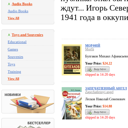
Audio Books
ждут... Игорь Сев
Audio Books
1941 года в окку
View All
Toys and Souvenirs
Educational
МОРФИЙ
Games
Morfii
Булгаков Михаил Афанасьев
Souvenirs
Your Price:
$24.22
Toys
Training
shipped in 14-20 days
View All
ЗАПЕЧАТЛЕННЫЙ АНГЕЛ
Zapechatlennyi angel
Лесков Николай Семенович
Your Price:
$14.88
shipped in 14-20 days