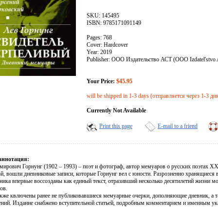
SKU: 145495
ISBN: 9785171091149
Pages: 768
Cover: Hardcover
Year: 2019
Publisher: ООО Издательство АСТ (OOO Izdatel'stvo
Your Price:
$45.95
will be shipped in 1-3 days (отправляется через 1-3 дн
Currently Not Available
Print this page
E-mail to a friend
аннотация:
ирович Горнунг (1902 – 1993) – поэт и фотограф, автор мемуаров о русских поэтах XX 
, вошли дневниковые записи, которые Горнунг вел с юности. Разрозненно хранящиеся в
ника впервые воссозданы как единый текст, отразивший несколько десятилетий жизни мо
ов.
акже квлючены ранее не публиковавшиеся мемуарные очерки, дополняющие дневник, а 
ений. Издание снабжено вступительной статьей, подробным комментарием и именным ук