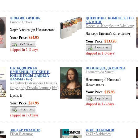
ЛЮБОВЬ ОРЛОВА
ДНЕВНИКИ. КОМПЛЕКТ ИЗ
Liubov' Orlova
3-Х КНИГ
Dnevniki. Komplekt iz 3-kh knig
Хорт Александр Николаевич
Лансере Евгений Евгеньевич
Your Price:
$24.95
Your Price:
$133.95
shipped in 1-3 days
shipped in 1-3 days
НА ЗАДВОРКАХ
ЛЕОНАРДО ДА ВИНЧИ
ИМПЕРИИ.ДЕТСКИЕ И
Leonardo da Vinchi
ЮНЫЕ ГОДЫ ДАВИДА
ЛАММА (16+)
Непомнящий Николай
Na zadvorkakh imperii.Detskie i
Николаевич
iunye gody Davida Lamma (16+)
Your Price:
$15.95
Цесис В.
Your Price:
$27.95
shipped in 1-3 days
shipped in 1-3 days
ЭЛЬДАР РЯЗАНОВ
ЖЗЛ: НАХИМОВ
El'dar Riazanov
ZhZL: Nakhimov