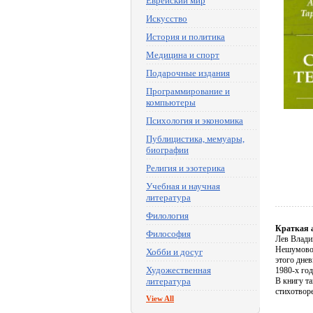
Еврейский мир
Искусство
История и политика
Медицина и спорт
Подарочные издания
Программирование и
компьютеры
Психология и экономика
Публицистика, мемуары,
биографии
Религия и эзотерика
Учебная и научная
литература
Филология
Краткая 
Философия
Лев Владим
Нешумовой
Хобби и досуг
этого днев
Художественная
1980-х год
литература
В книгу т
стихотвор
View All