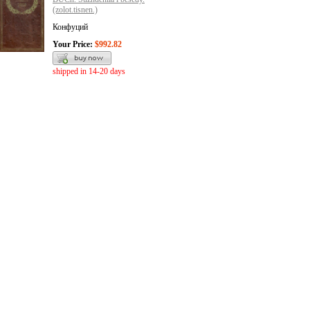
(zolot.tisnen.)
Конфуций
Your Price:
$992.82
shipped in 14-20 days