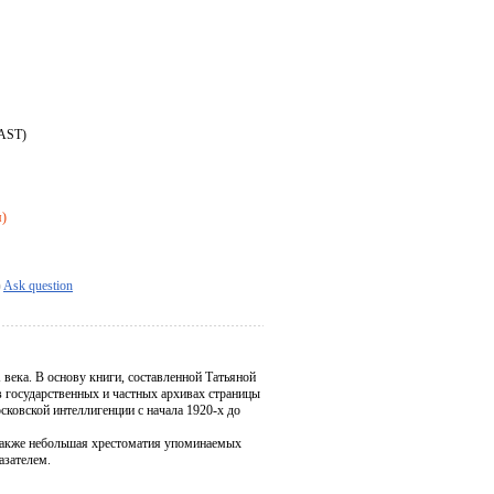
 AST)
я)
Ask question
века. В основу книги, составленной Татьяной
 государственных и частных архивах страницы
сковской интеллигенции с начала 1920-х до
также небольшая хрестоматия упоминаемых
азателем.