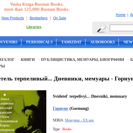
Vasha Kniga Russian Books,
more than 125,000 Russian Books.
|
Home
A
|
|
New Products
Bestsellers
On Sale
Libraries
OUVENIRS
PERIODICALS
TAMIZDAT
AUDOBOOKS
NEW
АТАЛОГ
КНИГИ
ПУБЛИЦИСТИКА, МЕМУАРЫ, БИОГРАФИИ
Б
РЫ
тель терпеливый... Дневники, мемуары - Горну
Svidetel' terpelivyi... Dnevniki, memuary
Горнунг
(Gornung)
SERIA:
Мемуары - XX век
Type :
Books