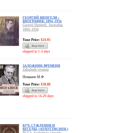
ГЕОРГИЙ ШЕНГЕЛИ :
БИОГРАФИЯ: 1894–1956
Georgii Shengeli : biografiia:
1894–1956
Your Price:
$24.95
shipped in 1-3 days
ЗАЛОЖНИК ВРЕМЕНИ
Zalozhnik vremeni
Ненашев М.Ф
Your Price:
$38.88
shipped in 14-20 days
БУЧ. СУЖДЕНИЯ И
БЕСЕДЫ. (ЗОЛОТ.ТИСНЕН.)
BUCh. Suzhdeniia i besedy.