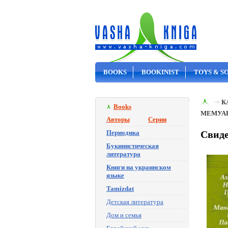
BOOKS
BOOKINIST
TOYS & S
ON SALE
К
Books
МЕМУА
Авторы
Серии
Периодика
Свиде
Букинистическая
литература
Книги на украинском
языке
Tamizdat
Детская литература
Дом и семья