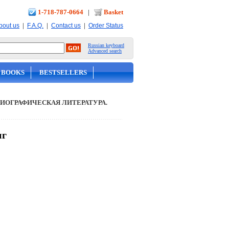
1-718-787-0664
|
Basket
|
|
|
bout us
F.A.Q.
Contact us
Order Status
Russian keyboard
Advanced search
 BOOKS
BESTSELLERS
ИОГРАФИЧЕСКАЯ ЛИТЕРАТУРА.
нг