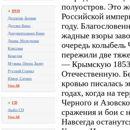
полуостров. Это ж
DVD
Российской импер
Детектив, Боевик
году. Благословен
Детское Кино
жадные взоры заво
Документальное Кино
Драма. Мелодрама
очередь колыбель 
Классика
пережили две тяж
Комедия
— Крымскую 1853
Музыка. Опера. Балет
Русский Сериал
Отечественную. Б
Юмор, Сатира
кровью писалась 
View All
годах, когда на т
Черного и Азовско
CD
сражения и бои с
Audio CD
View All
Навсегда останутс