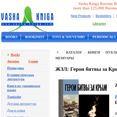
Vasha Kniga Russian B
more than 125,000 Russia
|
|
New Products
Bestsellers
Libraries
BOOKS
BOOKINIST
TOYS & SOUVENIRS
PERIODICALS
ON SALE
КАТАЛОГ
КНИГИ
ПУБЛИ
Books
МЕМУАРЫ
Авторы
Серии
Периодика
ЖЗЛ: Герои битвы за Кр
Букинистическая
литература
Книги на украинском
языке
Tamizdat
Детская литература
Дом и семья