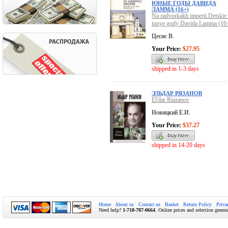
ЮНЫЕ ГОДЫ ДАВИДА
ЛАММА (16+)
Na zadvorkakh imperii.Detskie 
iunye gody Davida Lamma (16
Цесис В.
Your Price:
$27.95
shipped in 1-3 days
ЭЛЬДАР РЯЗАНОВ
El'dar Riazanov
Новицкий Е.И.
Your Price:
$37.27
shipped in 14-20 days
Home
About us
Contact us
Basket
Return Policy
Priva
Need help?
1-718-787-0664
. Online prices and selection genera