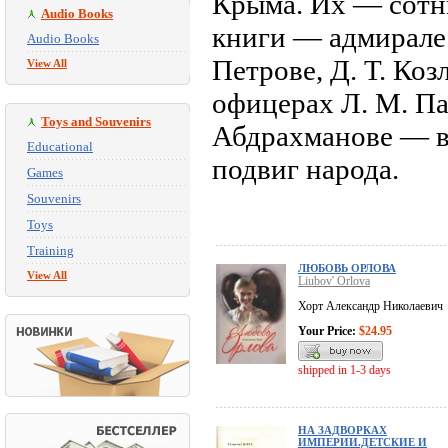
Крыма. Их — сотни
Audio Books
книги — адмирале 
Audio Books
Петрове, Д. Т. Коз
View All
офицерах Л. М. Па
Toys and Souvenirs
Абдрахманове — в
Educational
подвиг народа.
Games
Souvenirs
Toys
Training
ЛЮБОВЬ ОРЛОВА
View All
Liubov' Orlova
Хорт Александр Николаевич
Your Price:
$24.95
shipped in 1-3 days
НА ЗАДВОРКАХ
ИМПЕРИИ.ДЕТСКИЕ И