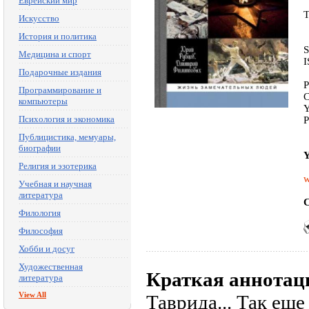
Еврейский мир
T
Искусство
История и политика
S
Медицина и спорт
I
Подарочные издания
P
Программирование и
C
компьютеры
Y
Психология и экономика
P
Публицистика, мемуары,
биографии
Y
Религия и эзотерика
w
Учебная и научная
литература
C
Филология
Философия
Хобби и досуг
Художественная
Краткая аннотац
литература
View All
Таврида... Так ещ