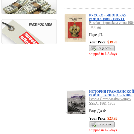
РУССКО - ЯПОНСКАЯ
ВОЙНА 1904 - 1905 ГГ
Russko - iaponskaia voina 1904
1905 gg
Перец П.
Your Price:
$39.95
shipped in 1-3 days
ИСТОРИЯ ГРАЖДАНСКО
ВОЙНЫ В США: 1861-1865
Istoriia Grazhdanskoi voiny v
SShA: 1861-1865
Родс Дж.Ф.
Your Price:
$23.95
shipped in 1-3 days