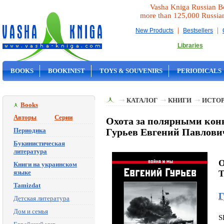
Vasha Kniga Russian B
more than 125,000 Russia
|
|
New Products
Bestsellers
Libraries
BOOKS
BOOKINIST
TOYS & SOUVENIRS
PERIODICALS
ON SALE
КАТАЛОГ
КНИГИ
ИСТОР
Books
Авторы
Серии
Охота за полярными конв
Периодика
Гурьев Евгений Павлови
Букинистическая
литература
O
Книги на украинском
языке
T
Tamizdat
Г
Детская литература
Дом и семья
S