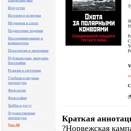
Еврейский мир
T
Искусство
История и политика
S
Медицина и спорт
I
Подарочные издания
P
Программирование и
C
компьютеры
Y
Психология и экономика
P
Публицистика, мемуары,
биографии
Y
Религия и эзотерика
w
Учебная и научная
литература
C
Филология
Философия
Хобби и досуг
Художественная
Краткая аннотац
литература
View All
?Норвежская кампа