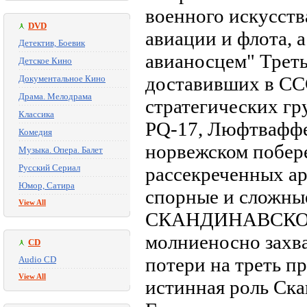
военного искусст
DVD
авиации и флота, 
Детектив, Боевик
авиа­носцем" Трет
Детское Кино
доставивших в СС
Документальное Кино
Драма. Мелодрама
стратегических гр
Классика
PQ-17, Люфтваффе 
Комедия
норвежском побере
Музыка. Опера. Балет
Русский Сериал
рассекреченных ар
Юмор, Сатира
спорные и сложны
View All
СКАНДИНАВСКОГ
молниеносно захв
CD
потери на треть п
Audio CD
View All
истинная роль Ска