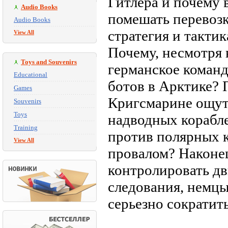
Гитлера и почему 
Audio Books
помешать перевоз
Audio Books
стратегия и такти
View All
Почему, несмотря 
Toys and Souvenirs
германское коман
Educational
ботов в Арктике? 
Games
Кригсмарине ощут
Souvenirs
Toys
надводных корабле
Training
против полярных 
View All
провалом? Наконец
контролировать дв
следования, немцы
серьезно сократит