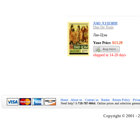
ДАО ДЭ ЦЗИН
Dao De Tszin
Лао-Цзы
Your Price:
$13.29
shipped in 14-20 days
Home
About us
Contact us
Basket
Return Policy
Priva
Need help?
1-718-787-0664
. Online prices and selection genera
Copyright © 2001 - 2