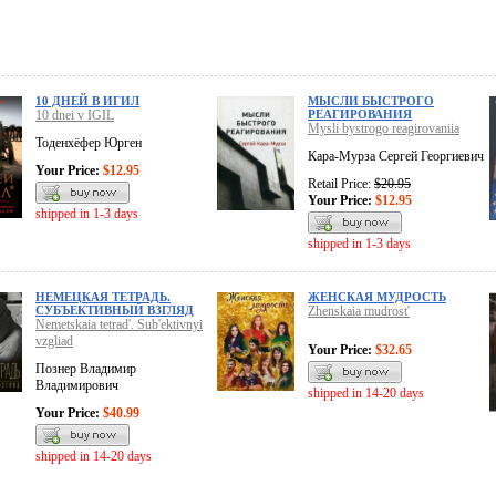
10 ДНЕЙ В ИГИЛ
МЫСЛИ БЫСТРОГО
10 dnei v IGIL
РЕАГИРОВАНИЯ
Mysli bystrogo reagirovaniia
Тоденхёфер Юрген
Кара-Мурза Сергей Георгиевич
Your Price:
$12.95
Retail Price:
$20.95
Your Price:
$12.95
shipped in 1-3 days
shipped in 1-3 days
НЕМЕЦКАЯ ТЕТРАДЬ.
ЖЕНСКАЯ МУДРОСТЬ
СУБЪЕКТИВНЫЙ ВЗГЛЯД
Zhenskaia mudrost'
Nemetskaia tetrad'. Sub'ektivnyi
vzgliad
Your Price:
$32.65
Познер Владимир
Владимирович
shipped in 14-20 days
Your Price:
$40.99
shipped in 14-20 days