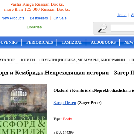
Vasha Kniga Russian Books,
more than 125,000 Russian Books.
|
Home
A
|
|
New Products
Bestsellers
On Sale
Libraries
OUVENIRS
PERIODICALS
TAMIZDAT
AUDOBOOKS
NEW
АТАЛОГ
КНИГИ
ПУБЛИЦИСТИКА, МЕМУАРЫ, БИОГРАФИИ
рд и Кембридж.Непреходящая история - Загер 
Oksford i Kembridzh.Neprekhodiashchaia is
Загер Петер
(Zager Peter)
Type :
Books
SKU: 144399