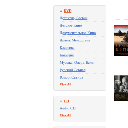
DVD
Детектив, Боевик
Детское Кино
Документальное Кино
Драма. Мелодрама
Классика
Комедия
Музыка. Опера. Балет
Русский Сериал
Юмор, Сатира
View All
CD
Audio CD
View All