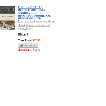
РОССИЯ И ЗАПАД:
НЕСОСТОЯВШИЙСЯ
АЛЬЯНС, ИЛИ
ПРОТИВОСТОЯНИЕ КАК
НЕИЗБЕЖНОСТЬ
Rossiia i zapad: nesostoiavshiisia
al'ians, ili protivostoianie kak
neizbezhnost'
Штоль В.
Your Price:
$47.95
shipped in 1-3 days