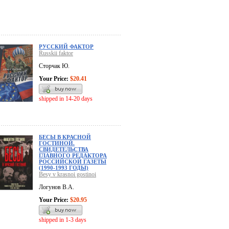
РУССКИЙ ФАКТОР
Russkii faktor
Сторчак Ю.
Your Price:
$20.41
shipped in 14-20 days
БЕСЫ В КРАСНОЙ
ГОСТИНОЙ.
СВИДЕТЕЛЬСТВА
ГЛАВНОГО РЕДАКТОРА
РОССИЙСКОЙ ГАЗЕТЫ
(1990-1993 ГОДЫ)
Besy v krasnoi gostinoi
Логунов В.А.
Your Price:
$20.95
shipped in 1-3 days