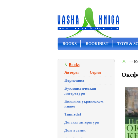
BOOKS
BOOKINIST
TOYS & S
ON SALE
К
Books
Авторы
Серии
Оксфо
Периодика
Букинистическая
литература
Книги на украинском
языке
Tamizdat
Детская литература
Дом и семья