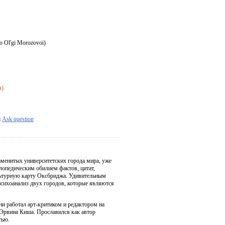
o Ol'gi Morozovoi)
я)
Ask question
менитых университетских города мира, уже
лопедическим обилием фактов, цитат,
ультурную карту Оксбриджа. Удивительным
 психоанализ двух городов, которые являются
ни работал арт-критиком и редактором на
а Эрвина Киша. Прославился как автор
тью.