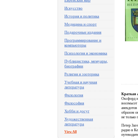
Еврейский мир
Искусство
История и политика
Медицина и спорт
Подарочные издания
Программирование и
компьютеры
Психология и экономика
Публицистика, мемуары,
биографии
Религия и эзотерика
Учебная и научная
литература
Краткая 
Филология
Оксфорд и
Философия
восемьсот
анекдотов
Хобби и досуг
образом он
не только 
Художественная
литература
Петер Заге
радио в Ке
View All
путеводит