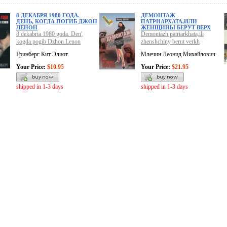
8 ДЕКАБРЯ 1980 ГОДА.
ДЕМОНТАЖ
ДЕНЬ, КОГДА ПОГИБ ДЖОН
ПАТРИАРХАТА,ИЛИ
ЛЕНОН
ЖЕНЩИНЫ БЕРУТ ВЕРХ
8 dekabria 1980 goda. Den',
Demontazh patriarkhata,ili
kogda pogib Dzhon Lenon
zhenshchiny berut verkh
Гринберг Кит Элиот
Млечин Леонид Михайлович
Your Price:
$10.95
Your Price:
$21.95
shipped in 1-3 days
shipped in 1-3 days