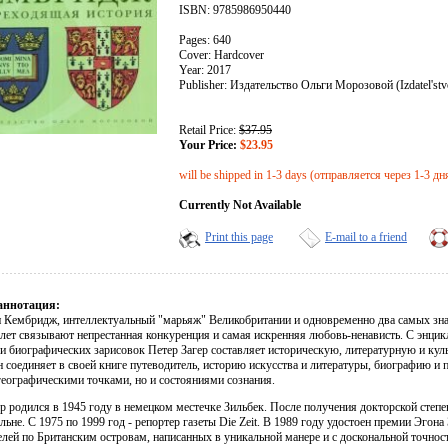
ISBN: 9785986950440
Pages: 640
Cover: Hardcover
Year: 2017
Publisher: Издательство Ольги Морозовой (Izdatel'stv
Retail Price:
$37.95
Your Price:
$23.95
will be shipped in 1-3 days (отправляется через 1-3 дн
Currently Not Available
Print this page
E-mail to a friend
аннотация:
 Кембридж, интеллектуальный "марьяж" Великобритании и одновременно два самых зна
 лет связывают непрестанная конкуренция и самая искренняя любовь-ненависть. С энцик
 и биографических зарисовок Петер Загер составляет историческую, литературную и к
 соединяет в своей книге путеводитель, историю искусства и литературы, биографию и
географическими точками, но и состояниями сознания.
р родился в 1945 году в немецком местечке Зильбек. После получения докторской степе
льне. С 1975 по 1999 год - репортер газеты Die Zeit. В 1989 году удостоен премии Эгон
елей по Британским островам, написанных в уникальной манере и с доскональной точнос