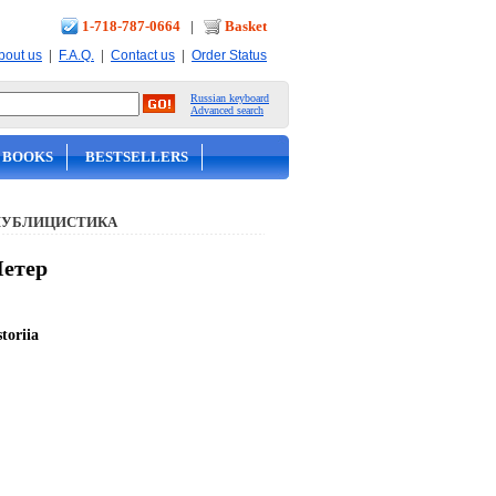
1-718-787-0664
|
Basket
|
|
|
bout us
F.A.Q.
Contact us
Order Status
Russian keyboard
Advanced search
 BOOKS
BESTSELLERS
ПУБЛИЦИСТИКА
Петер
toriia