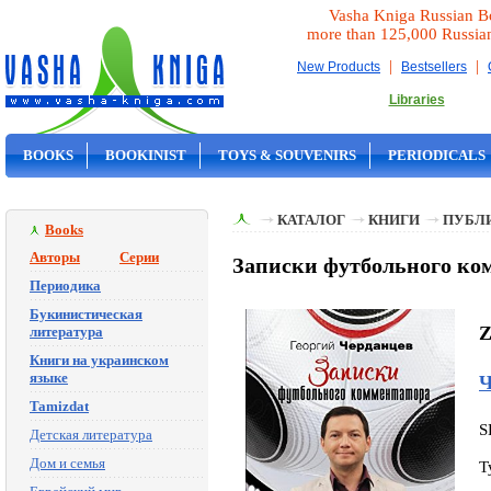
Vasha Kniga Russian B
more than 125,000 Russia
|
|
New Products
Bestsellers
Libraries
BOOKS
BOOKINIST
TOYS & SOUVENIRS
PERIODICALS
ON SALE
КАТАЛОГ
КНИГИ
ПУБЛИ
Books
Авторы
Серии
Записки футбольного ком
Периодика
Букинистическая
Z
литература
Книги на украинском
языке
Ч
Tamizdat
S
Детская литература
Дом и семья
T