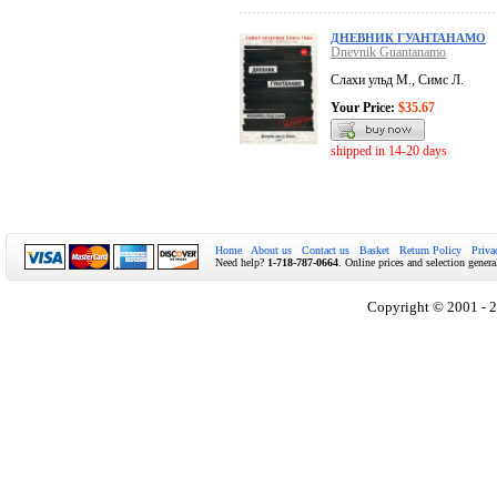
ДНЕВНИК ГУАНТАНАМО
Dnevnik Guantanamo
Слахи ульд М., Симс Л.
Your Price:
$35.67
shipped in 14-20 days
Home
About us
Contact us
Basket
Return Policy
Priva
Need help?
1-718-787-0664
. Online prices and selection genera
Copyright © 2001 - 2