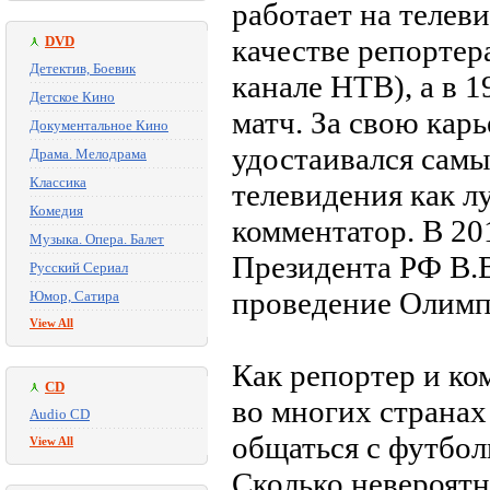
работает на телев
DVD
качестве репортер
Детектив, Боевик
канале НТВ), а в 
Детское Кино
матч. За свою кар
Документальное Кино
удостаивался сам
Драма. Мелодрама
Классика
телевидения как 
Комедия
комментатор. В 20
Музыка. Опера. Балет
Президента РФ В.В
Русский Сериал
проведение Олимп
Юмор, Сатира
View All
Как репортер и ко
CD
во многих странах
Audio CD
общаться с футбол
View All
Сколько невероятн