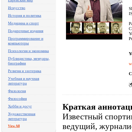
Еврейский мир
Искусство
S
I
История и политика
Медицина и спорт
P
C
Подарочные издания
Y
Программирование и
P
компьютеры
Психология и экономика
Y
Публицистика, мемуары,
биографии
w
Религия и эзотерика
C
Учебная и научная
литература
Филология
Философия
Краткая аннотац
Хобби и досуг
Художественная
Известный спорти
литература
ведущий, журналис
View All