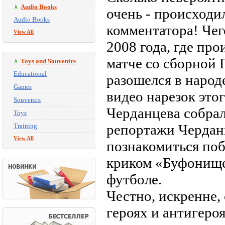
Audio Books
очень - происходи
Audio Books
комментатора! Чег
View All
2008 года, где пр
матче со сборной 
Toys and Souvenirs
Educational
разошелся в народ
Games
видео нарезок это
Souvenirs
Черданцева собра
Toys
репортажи Черданц
Training
View All
познакомиться поб
криком «Буфонище!
футболе.
Честно, искренне, 
героях и антигероя