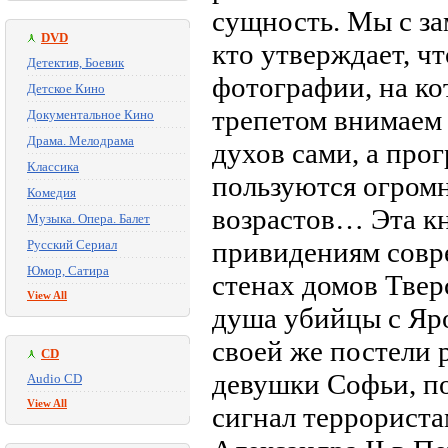
сущность. Мы с за
DVD
кто утверждает, чт
Детектив, Боевик
фотографии, на ко
Детское Кино
трепетом внимаем 
Документальное Кино
Драма. Мелодрама
духов сами, а про
Классика
пользуются огромн
Комедия
возрастов… Эта к
Музыка. Опера. Балет
привидениям совр
Русский Сериал
Юмор, Сатира
стенах домов Тве
View All
душа убийцы с Яро
своей же постели 
CD
девушки Софьи, п
Audio CD
View All
сигнал террориста