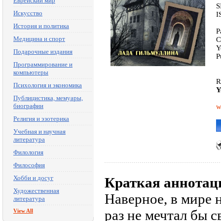
Еврейский мир
S
Искусство
I
История и политика
P
Медицина и спорт
C
Y
Подарочные издания
P
Программирование и
компьютеры
R
Психология и экономика
Y
Публицистика, мемуары,
биографии
w
Религия и эзотерика
Учебная и научная
литература
Филология
Философия
Хобби и досуг
Краткая аннотац
Художественная
Наверное, в мире 
литература
раз не мечтал бы 
View All