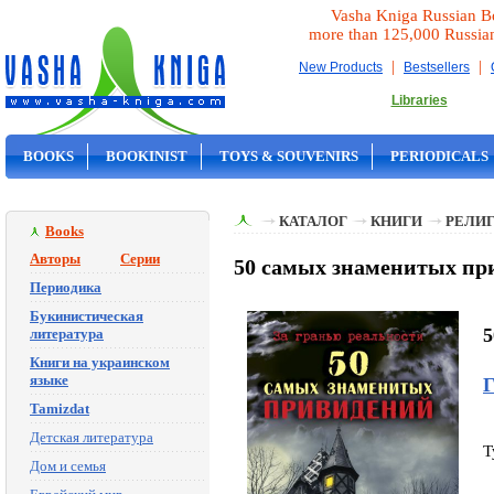
Vasha Kniga Russian B
more than 125,000 Russia
|
|
New Products
Bestsellers
Libraries
BOOKS
BOOKINIST
TOYS & SOUVENIRS
PERIODICALS
ON SALE
КАТАЛОГ
КНИГИ
РЕЛИГ
Books
Авторы
Серии
50 самых знаменитых пр
Периодика
Букинистическая
5
литература
Книги на украинском
языке
Г
Tamizdat
Детская литература
T
Дом и семья