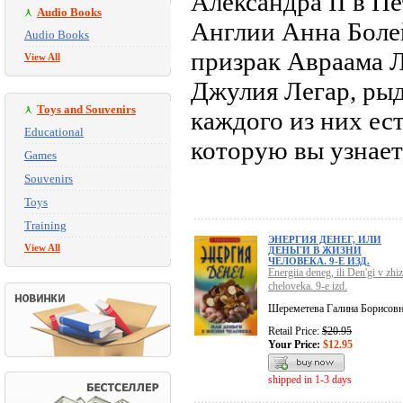
Александра II в П
Audio Books
Англии Анна Болей
Audio Books
призрак Авраама 
View All
Джулия Легар, рыд
Toys and Souvenirs
каждого из них ес
Educational
которую вы узнает
Games
Souvenirs
Toys
Training
ЭНЕРГИЯ ДЕНЕГ, ИЛИ
View All
ДЕНЬГИ В ЖИЗНИ
ЧЕЛОВЕКА. 9-Е ИЗД.
Energiia deneg, ili Den'gi v zhiz
cheloveka. 9-e izd.
Шереметева Галина Борисов
Retail Price:
$20.95
Your Price:
$12.95
shipped in 1-3 days