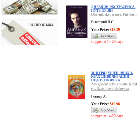
ДНЕВНИК ЭКСТРАСЕНСА.
ПУТЬ ДУШИ
Dnevnik ekstrasensa. Put' dush
Высоцкий Д.С.
Your Price:
$18.39
shipped in 14-20 days
ЗОВ ГРЯДУЩЕЙ ЭПОХИ.
КРАХ ЦИВИЛИЗАЦИИ
НЕДОЧЕЛОВЕКА
Zov griadushchei epokhi. Krak
tsivilizatsii nedocheloveka
Ровнер А.
Your Price:
$19.96
shipped in 14-20 days