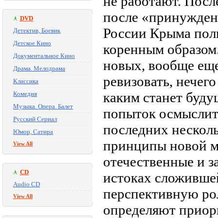
не работают. Посл
после «принужден
DVD
России Крыма пол
Детектив, Боевик
Детское Кино
коренным образом.
Документальное Кино
новых, вообще еще
Драма. Мелодрама
ревизовать, нечег
Классика
каким станет буду
Комедия
Музыка. Опера. Балет
попыток осмыслит
Русский Сериал
последних несколь
Юмор, Сатира
принципы новой м
View All
отечественные и 
CD
истоках сложивше
Audio CD
перспективную рол
View All
определяют приор