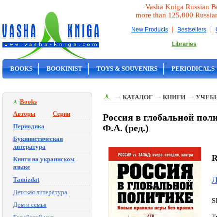
Vasha Kniga Russian B
more than 125,000 Russia
|
|
New Products
Bestsellers
Libraries
BOOKS
BOOKINIST
TOYS & SOUVENIRS
PERIODICALS
ON SALE
КАТАЛОГ
КНИГИ
УЧЕБН
Books
Авторы
Серии
Россия в глобальной пол
Периодика
Ф.А. (ред.)
Букинистическая
литература
R
Книги на украинском
языке
Л
Tamizdat
Детская литература
S
Дом и семья