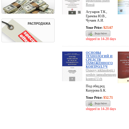
ugolovnom prave
Rossii
Агузаров Т.К.,
Грачева Ю.В.,
Чучаев А.И.
Your Price:
$23.67
shipped in 14-20 days
ОСНОВЫ
ТЕХНОЛОГИЙ И
СРЕДСТВ
ТАМОЖЕННОГО
КОНТРОЛ.УЧ
Osnovy tekhnologii i
sredstv tamozhennogo
kontrol.Uch
Под общ.ред.
Казурова Б.К.
Your Price:
$52.71
shipped in 14-20 days