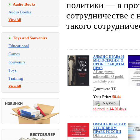
политики — в прот
Audio Books
Audio Books
сотрудничестве с 
View All
такого сотрудниче
Toys and Souvenirs
Educational
Games
АЛЬЯНС ПРАВА И
МИЛОСЕРДИЯ. О
Souvenirs
ПРОБЛ. ЗАЩИТЫ
ПРАВ
Toys
Al'ians prava i
miloserdiia. O probl.
Training
zashchity prav
View All
Дмитриева Т.Б.
Your Price:
$8.44
shipped in 14-20 days
ОХРАНА ВЛАСТИ В
УГОЛОВНОМ
ПРАВЕ РОССИИ
Okhrana vlasti v