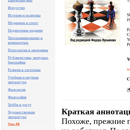
T
Еврейский мир
Искусство
S
История и политика
I
Медицина и спорт
P
Подарочные издания
C
Программирование и
Y
компьютеры
P
Психология и экономика
Публицистика, мемуары,
Y
биографии
w
Религия и эзотерика
Учебная и научная
C
литература
Филология
Философия
Хобби и досуг
Краткая аннотац
Художественная
литература
Похоже, прежние 
View All