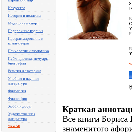
Еврейский мир
S
Искусство
I
История и политика
P
Медицина и спорт
C
Y
Подарочные издания
P
Программирование и
компьютеры
R
Психология и экономика
Y
Публицистика, мемуары,
биографии
w
Религия и эзотерика
Учебная и научная
литература
Филология
Философия
Хобби и досуг
Краткая аннотац
Художественная
Все книги Бориса 
литература
знаменитого афори
View All