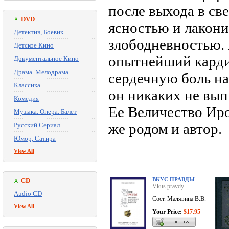
после выхода в све
DVD
ясностью и лакони
Детектив, Боевик
злободневностью. 
Детское Кино
опытнейший кардио
Документальное Кино
Драма. Мелодрама
сердечную боль на
Классика
он никаких не вып
Комедия
Ее Величество Иро
Музыка. Опера. Балет
же родом и автор.
Русский Сериал
Юмор, Сатира
View All
ВКУС ПРАВДЫ
CD
Vkus pravdy
Audio CD
Сост. Малявина В.В.
View All
Your Price:
$17.95