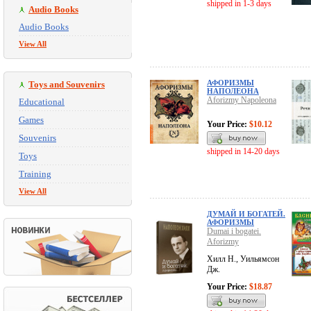
shipped in 1-3 days
Audio Books
Audio Books
View All
АФОРИЗМЫ
Toys and Souvenirs
НАПОЛЕОНА
Aforizmy Napoleona
Educational
Games
Your Price:
$10.12
Souvenirs
shipped in 14-20 days
Toys
Training
View All
ДУМАЙ И БОГАТЕЙ.
АФОРИЗМЫ
Dumai i bogatei.
Aforizmy
Хилл Н., Уильямсон
Дж.
Your Price:
$18.87