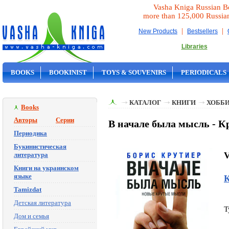
Vasha Kniga Russian B
more than 125,000 Russia
|
|
New Products
Bestsellers
Libraries
BOOKS
BOOKINIST
TOYS & SOUVENIRS
PERIODICALS
ON SALE
КАТАЛОГ
КНИГИ
ХОББИ
Books
Авторы
Серии
В начале была мысль - К
Периодика
Букинистическая
V
литература
Книги на украинском
языке
К
Tamizdat
Детская литература
T
Дом и семья