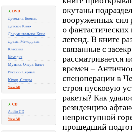
книге приоткрывае
окутаны подраздел
DVD
вооруженных сил р
Детектив, Боевик
Детское Кино
о фантастических 
Документальное Кино
легенд. В книге р
Драма. Мелодрама
связанные с засек
Классика
рассматривается и
Комедия
Музыка. Опера. Балет
времен – Античнос
Русский Сериал
спецоперации в Че
Юмор, Сатира
строя пусковую ус
View All
ракеты? Как удало
CD
резиденцию афган
Audio CD
неприступной гор
View All
прошедший подгот