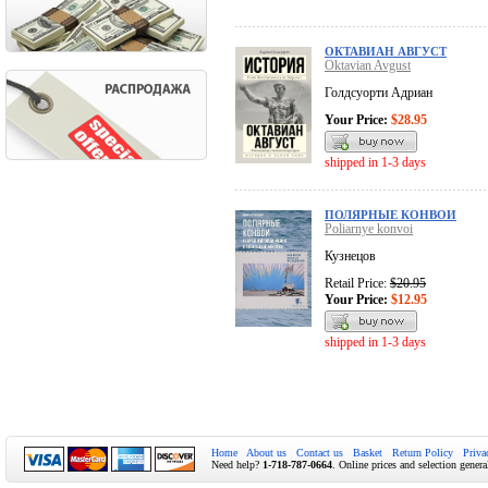
ОКТАВИАН АВГУСТ
Oktavian Avgust
Голдсуорти Адриан
Your Price:
$28.95
shipped in 1-3 days
ПОЛЯРНЫЕ КОНВОИ
Poliarnye konvoi
Кузнецов
Retail Price:
$20.95
Your Price:
$12.95
shipped in 1-3 days
Home
About us
Contact us
Basket
Return Policy
Priva
Need help?
1-718-787-0664
. Online prices and selection genera