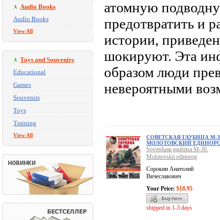
атомную подводну
Audio Books
Audio Books
предотвратить и р
View All
истории, приведенн
шокируют. Эта ин
Toys and Souvenirs
образом люди пре
Educational
невероятными воз
Games
Souvenirs
Toys
Training
View All
СОВЕТСКАЯ ГАУБИЦА М-3
МОЛОТОВСКИЙ ЕДИНОР
Sovetskaia gaubitsa M-30.
Molotovskii edinorog
Сорокин Анатолий
Вячеславович
Your Price:
$18.95
shipped in 1-3 days