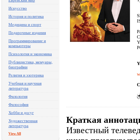
Еврейский мир
Искусство
S
История и политика
I
Медицина и спорт
P
Подарочные издания
C
Программирование и
Y
компьютеры
P
Психология и экономика
Публицистика, мемуары,
Y
биографии
w
Религия и эзотерика
Учебная и научная
C
литература
Филология
Философия
Хобби и досуг
Краткая аннотац
Художественная
литература
Известный телеве
View All