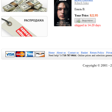
Kliuch Ioko
Еналь В.
Your Price:
$22.95
shipped in 14-20 days
Home
About us
Contact us
Basket
Return Policy
Priva
Need help?
1-718-787-0664
. Online prices and selection genera
Copyright © 2001 - 2