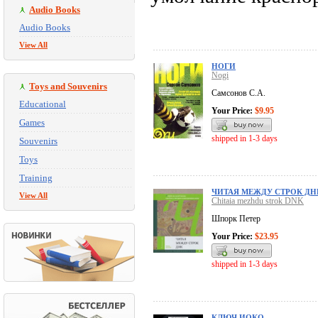
Audio Books
Audio Books
View All
НОГИ
Nogi
Toys and Souvenirs
Самсонов С.А.
Educational
Your Price:
$9.95
Games
shipped in 1-3 days
Souvenirs
Toys
Training
ЧИТАЯ МЕЖДУ СТРОК ДН
View All
Chitaia mezhdu strok DNK
Шпорк Петер
Your Price:
$23.95
shipped in 1-3 days
КЛЮЧ ИОКО