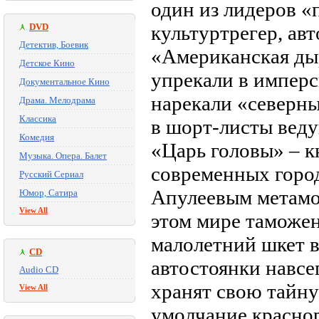
один из лидеров «
DVD
культуртрегер, ав
Детектив, Боевик
«Американская ды
Детское Кино
упрекали в имперс
Документальное Кино
нарекали «северн
Драма. Мелодрама
Классика
в шорт-листы вед
Комедия
«Царь головы» – к
Музыка. Опера. Балет
современных горо
Русский Сериал
Апулеевым метамо
Юмор, Сатира
View All
этом мире таможен
малолетний шкет 
CD
автостоянки навсе
Audio CD
хранят свою тайну
View All
умолчание красно