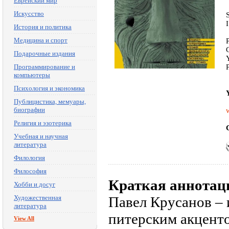
Еврейский мир
Искусство
История и политика
Медицина и спорт
Подарочные издания
Программирование и
компьютеры
Психология и экономика
Публицистика, мемуары,
биографии
Религия и эзотерика
Учебная и научная
литература
Филология
Философия
Краткая аннотац
Хобби и досуг
Художественная
Павел Крусанов – 
литература
питерским акценто
View All