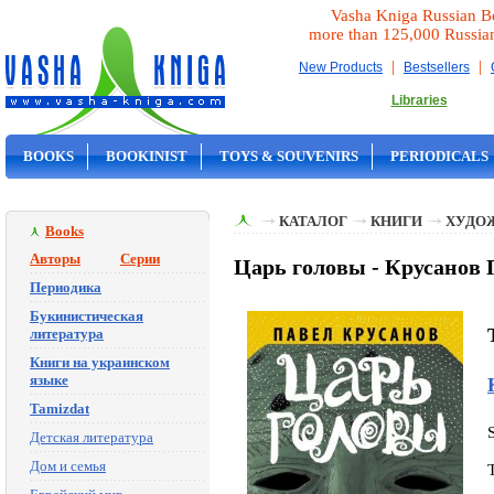
Vasha Kniga Russian B
more than 125,000 Russia
|
|
New Products
Bestsellers
Libraries
BOOKS
BOOKINIST
TOYS & SOUVENIRS
PERIODICALS
ON SALE
КАТАЛОГ
КНИГИ
ХУДО
Books
Авторы
Серии
Царь головы - Крусанов 
Периодика
Букинистическая
литература
Книги на украинском
языке
Tamizdat
Детская литература
Дом и семья